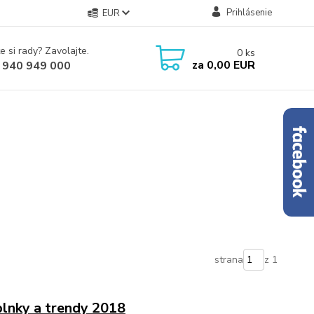
Prihlásenie
EUR
e si rady? Zavolajte.
0
ks
za
0,00 EUR
 940 949 000
strana
z 1
plnky a trendy 2018