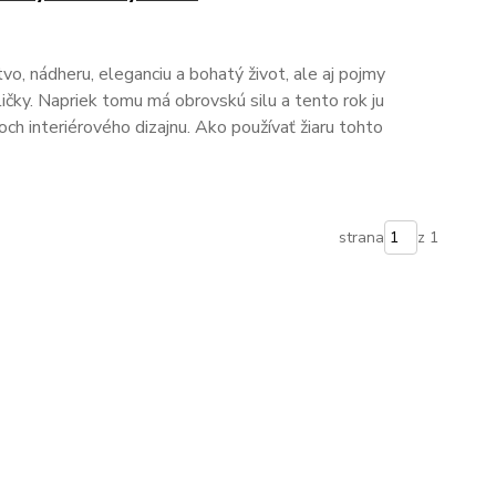
vo, nádheru, eleganciu a bohatý život, ale aj pojmy
ličky. Napriek tomu má obrovskú silu a tento rok ju
ch interiérového dizajnu. Ako používať žiaru tohto
strana
z 1