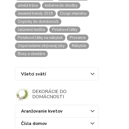
umelá tráva
koberce do chodby
Jesenné trendy 2018
Dizajn interiériu
Doplnky do domácnosti
čalúnená textília
Poťahové látky
Poťahové látky na nábytok
Provence
Usporiadanie obývacej izby
Nábytok
Boxy a obedáre
Všetci svätí
DEKORÁCIE DO
DOMÁCNOSTI
Aranžovanie kvetov
Čísla domov