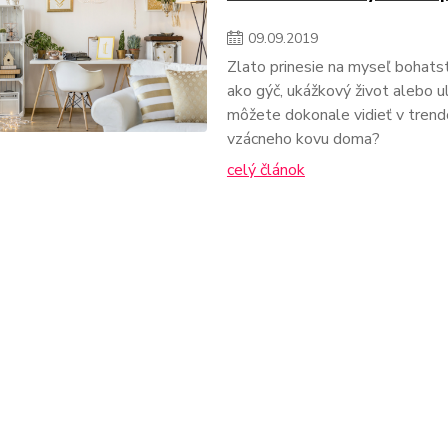
09
.
09
.
2019
Zlato prinesie na myseľ bohatst
ako gýč, ukážkový život alebo u
môžete dokonale vidieť v trendo
vzácneho kovu doma?
celý článok