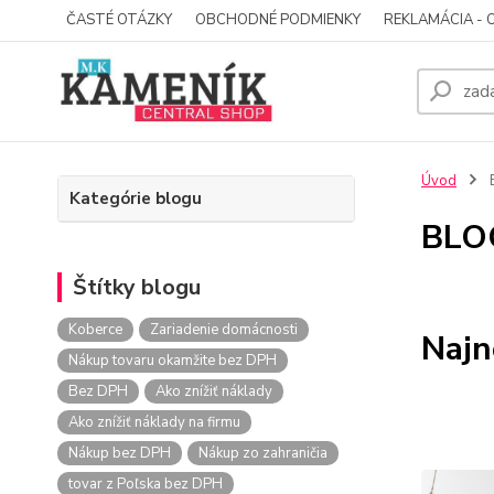
ČASTÉ OTÁZKY
OBCHODNÉ PODMIENKY
REKLAMÁCIA - 
Úvod
Kategórie blogu
BLO
Štítky blogu
Koberce
Zariadenie domácnosti
Najn
Nákup tovaru okamžite bez DPH
Bez DPH
Ako znížiť náklady
Ako znížiť náklady na firmu
Nákup bez DPH
Nákup zo zahraničia
tovar z Poľska bez DPH