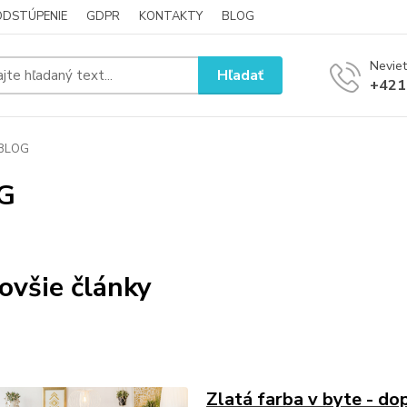
ODSTÚPENIE
GDPR
KONTAKTY
BLOG
Neviet
Hľadať
+421
BLOG
G
ovšie články
Zlatá farba v byte - do