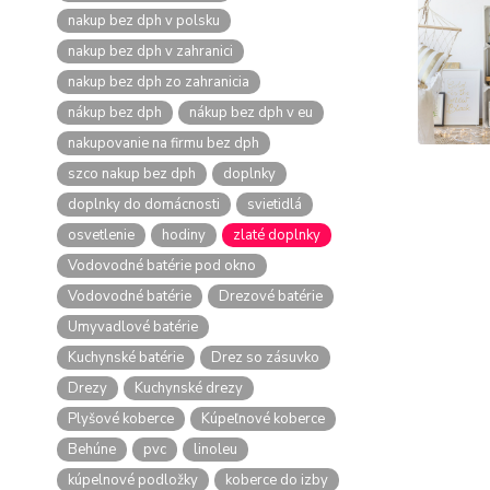
nakup bez dph v polsku
nakup bez dph v zahranici
nakup bez dph zo zahranicia
nákup bez dph
nákup bez dph v eu
nakupovanie na firmu bez dph
szco nakup bez dph
doplnky
doplnky do domácnosti
svietidlá
osvetlenie
hodiny
zlaté doplnky
Vodovodné batérie pod okno
Vodovodné batérie
Drezové batérie
Umyvadlové batérie
Kuchynské batérie
Drez so zásuvko
Drezy
Kuchynské drezy
Plyšové koberce
Kúpeľnové koberce
Behúne
pvc
linoleu
kúpelnové podložky
koberce do izby