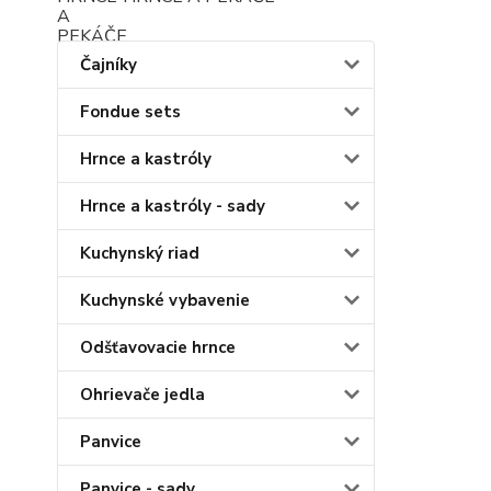
Čajníky
Fondue sets
Hrnce a kastróly
Hrnce a kastróly - sady
Kuchynský riad
Kuchynské vybavenie
Odšťavovacie hrnce
Ohrievače jedla
Panvice
Panvice - sady