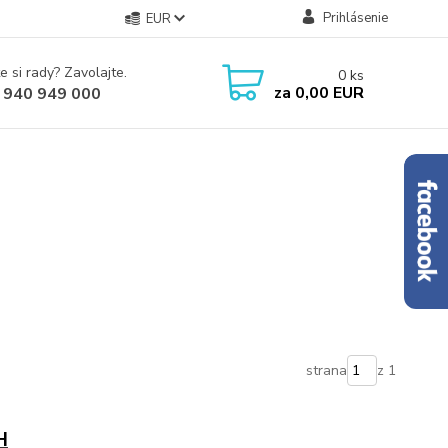
Prihlásenie
EUR
e si rady? Zavolajte.
0
ks
za
0,00 EUR
 940 949 000
strana
z 1
H