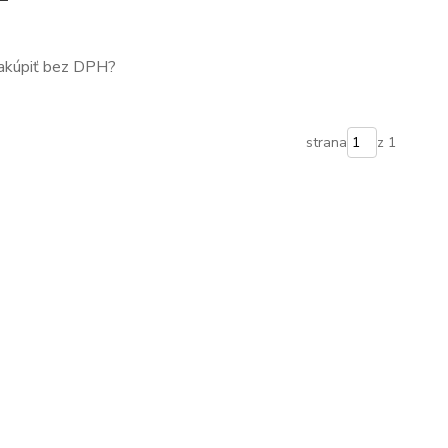
nakúpiť bez DPH?
strana
z 1