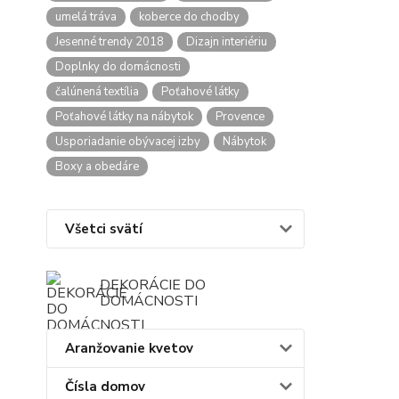
umelá tráva
koberce do chodby
Jesenné trendy 2018
Dizajn interiériu
Doplnky do domácnosti
čalúnená textília
Poťahové látky
Poťahové látky na nábytok
Provence
Usporiadanie obývacej izby
Nábytok
Boxy a obedáre
Všetci svätí
DEKORÁCIE DO
DOMÁCNOSTI
Aranžovanie kvetov
Čísla domov