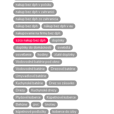
nakup bez dph v polsku
nakup bez dph v zahranici
nakup bez dph zo zahranicia
nákup bez dph
nákup bez dph v eu
nakupovanie na firmu bez dph
szco nakup bez dph
doplnky
doplnky do domácnosti
svietidlá
osvetlenie
hodiny
zlaté doplnky
Vodovodné batérie pod okno
Vodovodné batérie
Drezové batérie
Umyvadlové batérie
Kuchynské batérie
Drez so zásuvko
Drezy
Kuchynské drezy
Plyšové koberce
Kúpeľnové koberce
Behúne
pvc
linoleu
kúpelnové podložky
koberce do izby