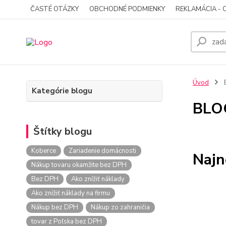
ČASTÉ OTÁZKY
OBCHODNÉ PODMIENKY
REKLAMÁCIA - 
Úvod
Kategórie blogu
BLO
Štítky blogu
Koberce
Zariadenie domácnosti
Najn
Nákup tovaru okamžite bez DPH
Bez DPH
Ako znížiť náklady
Ako znížiť náklady na firmu
Nákup bez DPH
Nákup zo zahraničia
tovar z Poľska bez DPH