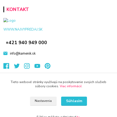
KONTAKT
WWW.NAJVYPREDAJ.SK
+421 940 949 000
info@kamenik.sk
Tieto webové stránky využívajú na poskytovanie svojich služieb
súbory cookies.
Viac informácií
.
© 2024 Všetky práva vyhradené KAMENIK.SK
Vytvorené na
Eshop-rychlo.sk
Súhlasím
Nastavenia