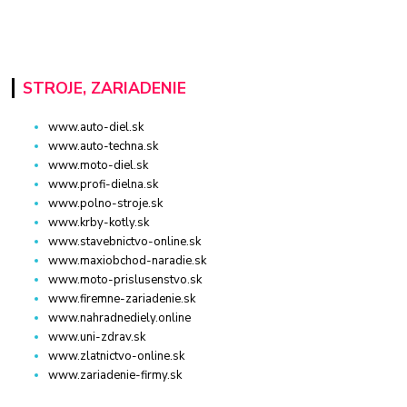
STROJE, ZARIADENIE
www.auto-diel.sk
www.auto-techna.sk
www.moto-diel.sk
www.profi-dielna.sk
www.polno-stroje.sk
www.krby-kotly.sk
www.stavebnictvo-online.sk
www.maxiobchod-naradie.sk
www.moto-prislusenstvo.sk
www.firemne-zariadenie.sk
www.nahradnediely.online
www.uni-zdrav.sk
www.zlatnictvo-online.sk
www.zariadenie-firmy.sk