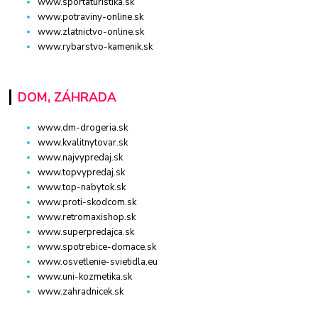
www.sportaturistika.sk
www.potraviny-online.sk
www.zlatnictvo-online.sk
www.rybarstvo-kamenik.sk
DOM, ZÁHRADA
www.dm-drogeria.sk
www.kvalitnytovar.sk
www.najvypredaj.sk
www.topvypredaj.sk
www.top-nabytok.sk
www.proti-skodcom.sk
www.retromaxishop.sk
www.superpredajca.sk
www.spotrebice-domace.sk
www.osvetlenie-svietidla.eu
www.uni-kozmetika.sk
www.zahradnicek.sk