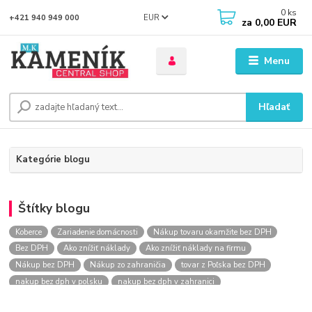
0
ks
EUR
+421 940 949 000
za
0,00 EUR
Menu
Hľadať
Kategórie blogu
Štítky blogu
Koberce
Zariadenie domácnosti
Nákup tovaru okamžite bez DPH
Bez DPH
Ako znížiť náklady
Ako znížiť náklady na firmu
Nákup bez DPH
Nákup zo zahraničia
tovar z Poľska bez DPH
nakup bez dph v polsku
nakup bez dph v zahranici
nakup bez dph zo zahranicia
nákup bez dph
nákup bez dph v eu