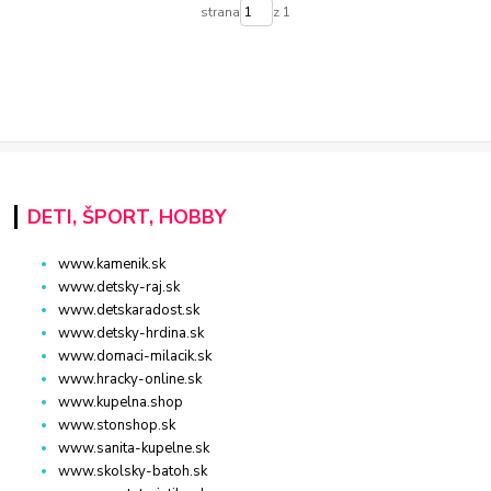
strana
z 1
DETI, ŠPORT, HOBBY
www.kamenik.sk
www.detsky-raj.sk
www.detskaradost.sk
www.detsky-hrdina.sk
www.domaci-milacik.sk
www.hracky-online.sk
www.kupelna.shop
www.stonshop.sk
www.sanita-kupelne.sk
www.skolsky-batoh.sk