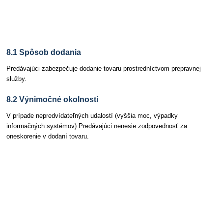
Článok 8 Dodacie podmienky
8.1 Spôsob dodania
Predávajúci zabezpečuje dodanie tovaru prostredníctvom prepravnej
služby.
8.2 Výnimočné okolnosti
V prípade nepredvídateľných udalostí (vyššia moc, výpadky
informačných systémov) Predávajúci nenesie zodpovednosť za
oneskorenie v dodaní tovaru.
Článok 9 Kontrola a reklamácie pri prevzatí
zásielky