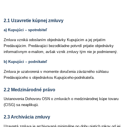
Článok 2 Kúpna zmluva
2.1 Uzavretie kúpnej zmluvy
a) Kupujúci – spotrebiteľ
Zmluva vzniká odoslaním objednávky Kupujúcim a jej prijatím
Predávajúcim. Predávajúci bezodkladne potvrdí prijatie objednávky
informatívnym e-mailom, avšak vznik zmluvy tým nie je podmienený.
b) Kupujúci – podnikateľ
Zmluva je uzatvorená v momente doručenia záväzného súhlasu
Predávajúceho s objednávkou Kupujúceho-podnikateľa.
2.2 Medzinárodné právo
Ustanovenia Dohovoru OSN o zmluvách o medzinárodnej kúpe tovaru
(CISG) sa neaplikujú.
2.3 Archivácia zmluvy
Uzavretá zmluva je archivovaná minimálne po dobu piatich rokov od jej