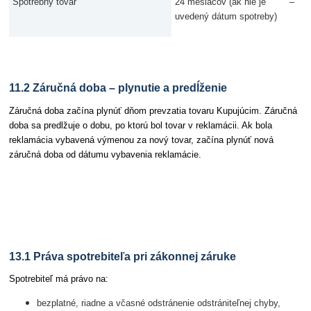
–
Spotrebný tovar
24 mesiacov (ak nie je
uvedený dátum spotreby)
11.2 Záručná doba – plynutie a predĺženie
Záručná doba začína plynúť dňom prevzatia tovaru Kupujúcim. Záručná
doba sa predlžuje o dobu, po ktorú bol tovar v reklamácii. Ak bola
reklamácia vybavená výmenou za nový tovar, začína plynúť nová
záručná doba od dátumu vybavenia reklamácie.
Článok 13 Spôsob vybavenia reklamácie
13.1 Práva spotrebiteľa pri zákonnej záruke
Spotrebiteľ má právo na:
bezplatné, riadne a včasné odstránenie odstrániteľnej chyby,