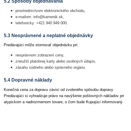
5.2 Spôsoby objednávania
prostredníctvom elektronického obchodu,
e-mailom: info@kamenik.sk,
telefonicky: +421 940 949 000.
5.3 Neoprávnené a neplatné objednávky
Predávajúci môže stornovať objednávku pri:
nesprávnom zobrazení ceny,
zneužití platobnej karty alebo osobných údajov,
zásahu súdneho alebo správneho orgánu.
5.4 Dopravné náklady
Konečná cena za dopravu závisí od zvoleného spôsobu dopravy.
Predávajúci si vyhradzuje právo na navýšenie poštovných nákladov pri
atypickom a nadrozmernom tovare, o čom bude Kupujúci informovaný.
Článok 6 Odstúpenie od zmluvy