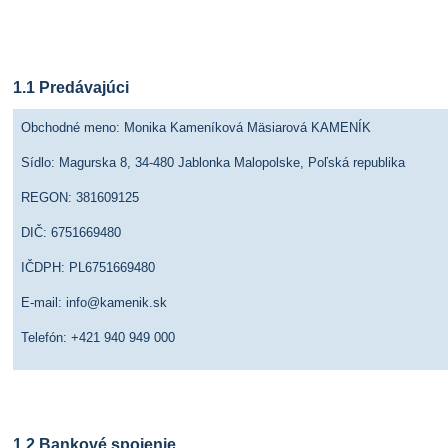
Článok 1 Základné definície
1.1 Predávajúci
Obchodné meno: Monika Kameníková Mäsiarová KAMENÍK
Sídlo: Magurska 8, 34-480 Jablonka Malopolske, Poľská republika
REGON: 381609125
DIČ: 6751669480
IČDPH: PL6751669480
E-mail: info@kamenik.sk
Telefón: +421 940 949 000
1.2 Bankové spojenie