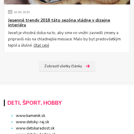
10
.
09
.
2019
Jesenné trendy 2018 táto sezóna vládne v dizajne
interiéru
Jeseň je vhodná doba na to, aby sme vo vnútri zaviedli zmeny a
pripravili nás na chladnejšie mesiace. Malo by byť predovšetkým
teplé a útulné.
čítať celé
Zobraziť všetky články
DETI, ŠPORT, HOBBY
www.kamenik.sk
www.detsky-raj.sk
www.detskaradost.sk