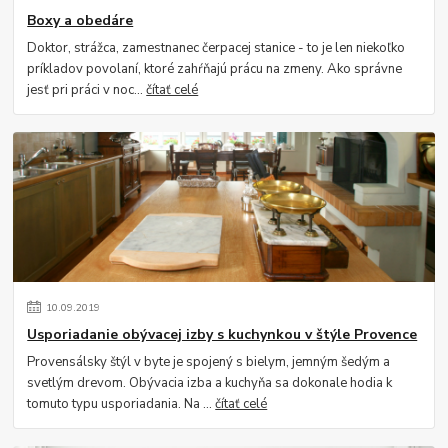
Boxy a obedáre
Doktor, strážca, zamestnanec čerpacej stanice - to je len niekoľko
príkladov povolaní, ktoré zahŕňajú prácu na zmeny. Ako správne
jesť pri práci v noc...
čítať celé
10
.
09
.
2019
Usporiadanie obývacej izby s kuchynkou v štýle Provence
Provensálsky štýl v byte je spojený s bielym, jemným šedým a
svetlým drevom. Obývacia izba a kuchyňa sa dokonale hodia k
tomuto typu usporiadania. Na ...
čítať celé