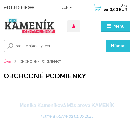
0
ks
EUR
+421 940 949 000
za
0,00 EUR
Menu
Hľadať
Úvod
OBCHODNÉ PODMIENKY
OBCHODNÉ PODMIENKY
VŠEOBECNÉ OBCHODNÉ
PODMIENKY
Monika Kameníková Mäsiarová KAMENÍK
Platné a účinné od 01.05.2025