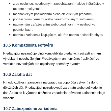
zlou obsluhou, neodborným zaobchádzaním alebo inštaláciou v
rozpore s pokynmi,
mechanickým poškodením alebo elektrickým prepätím,
počítačovými vírusmi alebo neautorizovaným softvérom,
nadmerným zaťažovaním alebo používaním v nevhodných
podmienkach,
úpravou zariadenia Kupujúcim, ak táto úprava spôsobila chybu.
10.5 Kompatibilita softvéru
Predávajúci nezaručuje plnú kompatibilitu predaných súčastí s inými
výrobkami neschválenými Predávajúcim ani funkčnosť aplikácií vo
verziách nevhodných pre objednaný operačný systém.
10.6 Záloha dát
Pri odovzdávaní zariadenia na opravu sa odporúča vytvoriť zálohu
dôležitých dát. Predávajúci nezodpovedá za stratu alebo poškodenie
dát. Ak dôjde k výmene úložného zariadenia, pôvodné zariadenie nie je
vracané.
10.7 Zabezpečené zariadenia