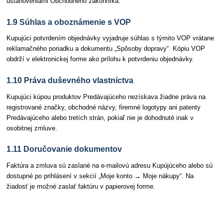
ustanoveniami Obchodného zákonníka.
1.9 Súhlas a oboznámenie s VOP
Kupujúci potvrdením objednávky vyjadruje súhlas s týmito VOP vrátane
reklamačného poriadku a dokumentu „Spôsoby dopravy“. Kópiu VOP
obdrží v elektronickej forme ako prílohu k potvrdeniu objednávky.
1.10 Práva duševného vlastníctva
Kupujúci kúpou produktov Predávajúceho nezískava žiadne práva na
registrované značky, obchodné názvy, firemné logotypy ani patenty
Predávajúceho alebo tretích strán, pokiaľ nie je dohodnuté inak v
osobitnej zmluve.
1.11 Doručovanie dokumentov
Faktúra a zmluva sú zaslané na e-mailovú adresu Kupújúceho alebo sú
dostupné po prihlásení v sekcií „Moje konto → Moje nákupy“. Na
žiadosť je možné zaslať faktúru v papierovej forme.