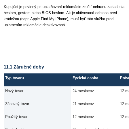
Kupujúci je povinný pri uplatňovaní reklamácie zrušiť ochranu zariadenia
heslom, gestom alebo BIOS heslom. Ak je aktivovaná ochrana pred
krádežou (napr. Apple Find My iPhone), musí byť táto služba pred
uplatnením reklamácie deaktivovaná.
Článok 11 Dĺžka záruky
11.1 Záručné doby
Typ tovaru
Fyzická osoba
Práv
Nový tovar
24 mesiacov
12 m
Zánovný tovar
21 mesiacov
12 m
Použitý tovar
12 mesiacov
12 m