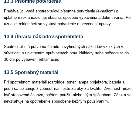
13.3 Písomné potvrdenie
Predávajúci vydá spotrebiteľovi písomné potvrdenie (e-mailom) o
uplatnení reklamácie, jej obsahu, spôsobe vybavenia a dobe trvania. Po
uznanej reklamácii sa vystaví potvrdenie o prevedení opravy.
13.4 Úhrada nákladov spotrebiteľa
Spotrebiteľ má právo na úhradu nevyhnutných nákladov vzniklých v
súvislosti s uplatnením oprávnených práv. Náklady treba požadovať do
30 dní po vybavení reklamácie.
13.5 Spotrebný materiál
Pri spotrebnom materiáli (cartridge, toner, lampa projektora, batéria a
pod.) sa uplatňuje životnosť namiesto záruky za kvalitu. Životnosť môže
byť stanovená časovo, počtom použití alebo iným spôsobom. Záruka sa
nevzťahuje na opotrebenie spôsobené bežným používaním.
Článok – Záverečné ustanovenia