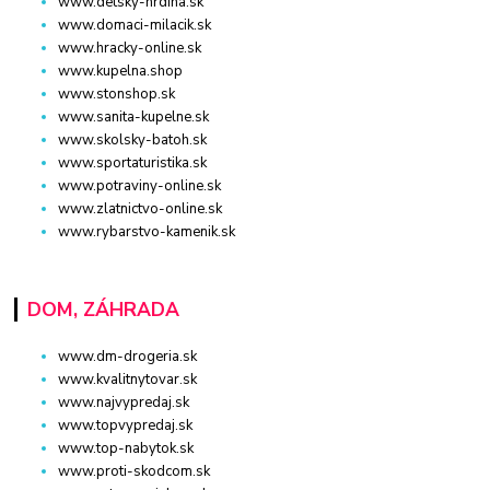
www.detsky-hrdina.sk
www.domaci-milacik.sk
www.hracky-online.sk
www.kupelna.shop
www.stonshop.sk
www.sanita-kupelne.sk
www.skolsky-batoh.sk
www.sportaturistika.sk
www.potraviny-online.sk
www.zlatnictvo-online.sk
www.rybarstvo-kamenik.sk
DOM, ZÁHRADA
www.dm-drogeria.sk
www.kvalitnytovar.sk
www.najvypredaj.sk
www.topvypredaj.sk
www.top-nabytok.sk
www.proti-skodcom.sk