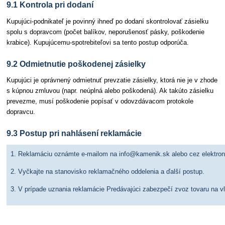
9.1 Kontrola pri dodaní
Kupujúci-podnikateľ je povinný ihneď po dodaní skontrolovať zásielku
spolu s dopravcom (počet balíkov, neporušenosť pásky, poškodenie
krabice). Kupujúcemu-spotrebiteľovi sa tento postup odporúča.
9.2 Odmietnutie poškodenej zásielky
Kupujúci je oprávnený odmietnuť prevzatie zásielky, ktorá nie je v zhode
s kúpnou zmluvou (napr. neúplná alebo poškodená). Ak takúto zásielku
prevezme, musí poškodenie popísať v odovzdávacom protokole
dopravcu.
9.3 Postup pri nahlásení reklamácie
1. Reklamáciu oznámte e-mailom na info@kamenik.sk alebo cez elektroni
2. Vyčkajte na stanovisko reklamačného oddelenia a ďalší postup.
3. V prípade uznania reklamácie Predávajúci zabezpečí zvoz tovaru na vl