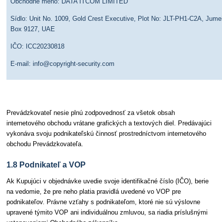
Obchodné meno: DATA ITCOM LIMITED
Sídlo: Unit No. 1009, Gold Crest Executive, Plot No: JLT-PH1-C2A, Jume
Box 9127, UAE
IČO: ICC20230818
E-mail: info@copyright-security.com
Prevádzkovateľ nesie plnú zodpovednosť za všetok obsah
internetového obchodu vrátane grafických a textových diel. Predávajúci
vykonáva svoju podnikateľskú činnosť prostredníctvom internetového
obchodu Prevádzkovateľa.
1.8 Podnikateľ a VOP
Ak Kupujúci v objednávke uvedie svoje identifikačné číslo (IČO), berie
na vedomie, že pre neho platia pravidlá uvedené vo VOP pre
podnikateľov. Právne vzťahy s podnikateľom, ktoré nie sú výslovne
upravené týmito VOP ani individuálnou zmluvou, sa riadia príslušnými