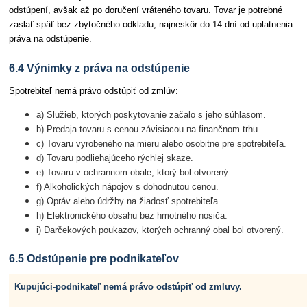
odstúpení, avšak až po doručení vráteného tovaru. Tovar je potrebné
zaslať späť bez zbytočného odkladu, najneskôr do 14 dní od uplatnenia
práva na odstúpenie.
6.4 Výnimky z práva na odstúpenie
Spotrebiteľ nemá právo odstúpiť od zmlúv:
a) Služieb, ktorých poskytovanie začalo s jeho súhlasom.
b) Predaja tovaru s cenou závisiacou na finančnom trhu.
c) Tovaru vyrobeného na mieru alebo osobitne pre spotrebiteľa.
d) Tovaru podliehajúceho rýchlej skaze.
e) Tovaru v ochrannom obale, ktorý bol otvorený.
f) Alkoholických nápojov s dohodnutou cenou.
g) Opráv alebo údržby na žiadosť spotrebiteľa.
h) Elektronického obsahu bez hmotného nosiča.
i) Darčekových poukazov, ktorých ochranný obal bol otvorený.
6.5 Odstúpenie pre podnikateľov
Kupujúci-podnikateľ nemá právo odstúpiť od zmluvy.