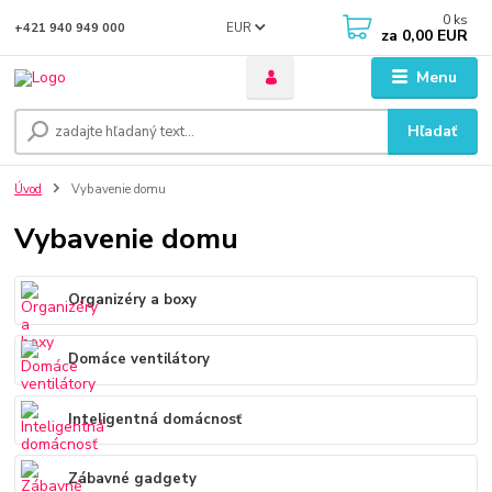
0
ks
EUR
+421 940 949 000
za
0,00 EUR
Menu
Hľadať
Úvod
Vybavenie domu
Vybavenie domu
Organizéry a boxy
Domáce ventilátory
Inteligentná domácnosť
Zábavné gadgety