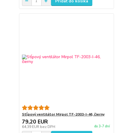
Pridať do košíka
Stĺpový ventilátor Mirpol TF-2003-I-46, čierny
79,20 EUR
do 3-7 dní
64,39 EUR
bez DPH