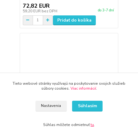
72,82 EUR
do 3-7 dní
59,20 EUR
bez DPH
Pridať do košíka
Tieto webové stránky využívajú na poskytovanie svojich služieb
súbory cookies.
Viac informácií
.
Súhlasím
Nastavenia
Súhlas môžete odmietnuť
tu
.
Stĺpový ventilátor Mirpol TF-2003-I-46, čierny