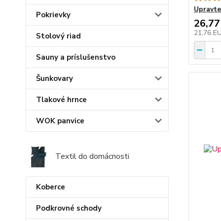
Upravte
Pokrievky
26,77
21,76 E
Stolový riad
Sauny a príslušenstvo
Šunkovary
Tlakové hrnce
WOK panvice
Textil do domácnosti
Koberce
Podkrovné schody