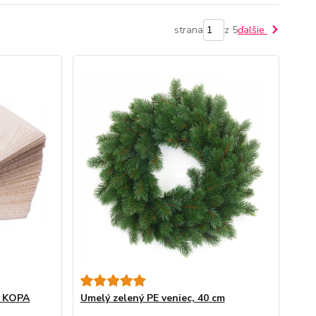
strana
z 5
ďalšie
Á KOPA
Umelý zelený PE veniec, 40 cm