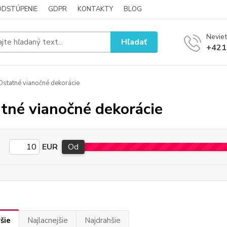
ODSTÚPENIE
GDPR
KONTAKTY
BLOG
Neviet
Hľadať
+421
statné vianočné dekorácie
tné vianočné dekorácie
EUR
Od
šie
Najlacnejšie
Najdrahšie