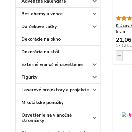
Adventné kalendáre
Betlehemy a vence
Krásny 
Darčekové tašky
5 cm
21,06
Dekorácie na okno
17,12 E
Dekorácie na stôl
Externé vianočné osvetlenie
Figúrky
Laserové projektory a projekcie
Mikulášske ponožky
Osvetlenie na vianočné
stromčeky