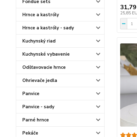
Fondue sets
31,79
25,85 E
Hrnce a kastróly
Hrnce a kastróly - sady
Kuchynský riad
Kuchynské vybavenie
Odšťavovacie hrnce
Ohrievače jedla
Panvice
Panvice - sady
Parné hrnce
Pekáče