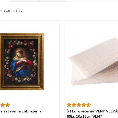
m 1-48 z 196
 nastavenia zobrazenia
ŠTEdrovečerné VLNY VEĽK
60ks 10x18cm VLNY