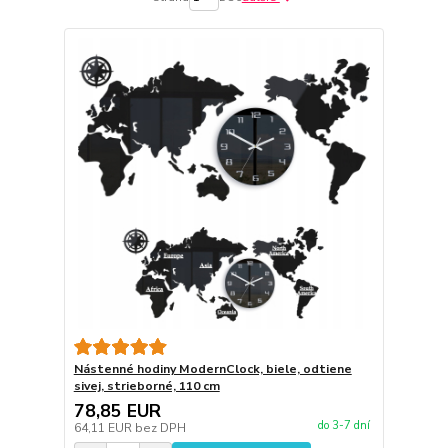
Nástenné hodiny ModernClock, biele, odtiene
sivej, strieborné, 110 cm
78,85 EUR
do 3-7 dní
64,11 EUR
bez DPH