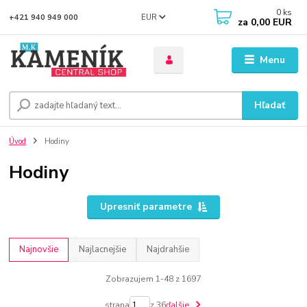
0
ks
EUR
+421 940 949 000
za
0,00 EUR
Menu
Hľadať
Úvod
Hodiny
Hodiny
Upresniť parametre
Najnovšie
Najlacnejšie
Najdrahšie
Zobrazujem 1-48 z 1697
strana
z 36
ďalšie