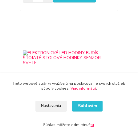
Tieto webové stránky využívajú na poskytovanie svojich služieb
súbory cookies.
Viac informácií
.
Súhlasím
Nastavenia
ELEKTRONICKÉ LED HODINY BUDÍK STOJATÉ
STOLOVÉ HODINKY SENZOR SVETEL
Súhlas môžete odmietnuť
tu
.
44,23 EUR
do 3-7 dní
35,96 EUR
bez DPH