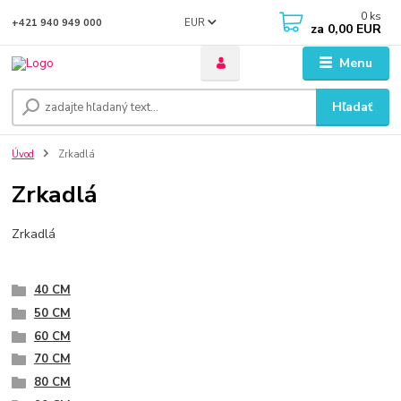
0
ks
EUR
+421 940 949 000
za
0,00 EUR
Menu
Hľadať
Úvod
Zrkadlá
Zrkadlá
Zrkadlá
40 CM
50 CM
60 CM
70 CM
80 CM