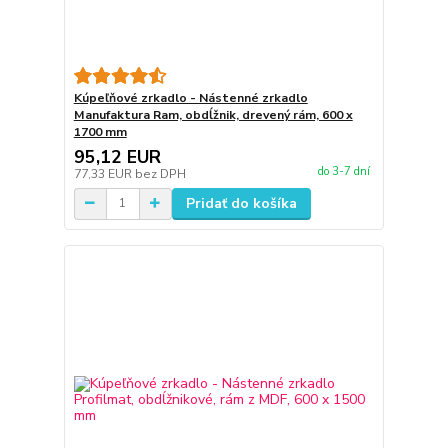
Kúpeľňové zrkadlo - Nástenné zrkadlo
Manufaktura Ram, obdĺžnik, drevený rám, 600 x
1700 mm
95,12 EUR
do 3-7 dní
77,33 EUR
bez DPH
Pridať do košíka