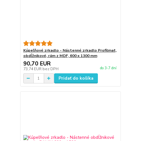
Kúpeľňové zrkadlo - Nástenné zrkadlo Profilmat,
obdĺžnikové, rám z MDF, 600 x 1300 mm
90,70 EUR
do 3-7 dní
73,74 EUR
bez DPH
Pridať do košíka