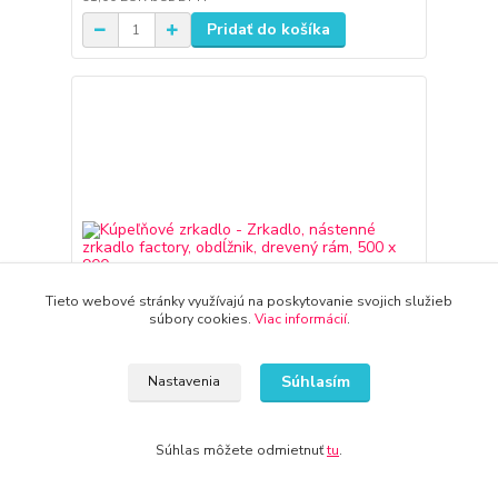
Pridať do košíka
Tieto webové stránky využívajú na poskytovanie svojich služieb
súbory cookies.
Viac informácií
.
Súhlasím
Nastavenia
Súhlas môžete odmietnuť
tu
.
Kúpeľňové zrkadlo - Zrkadlo, nástenné zrkadlo
factory, obdĺžnik, drevený rám, 500 x 900 mm