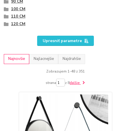
90 CM
100 CM
110 CM
120 CM
Upresniť parametre
Najnovšie
Najlacnejšie
Najdrahšie
Zobrazujem 1-48 z 351
strana
z 8
ďalšie