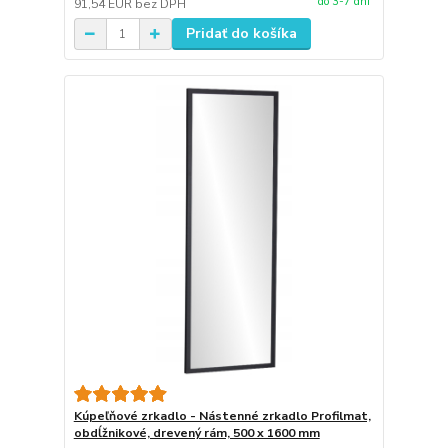
do 3-7 dní
91,54 EUR
bez DPH
Pridať do košíka
Kúpeľňové zrkadlo - Nástenné zrkadlo Profilmat,
obdĺžnikové, drevený rám, 500 x 1600 mm