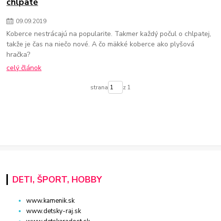
chlpaté
09
.
09
.
2019
Koberce nestrácajú na popularite. Takmer každý počul o chlpatej,
takže je čas na niečo nové. A čo mäkké koberce ako plyšová
hračka?
celý článok
strana
z 1
DETI, ŠPORT, HOBBY
www.kamenik.sk
www.detsky-raj.sk