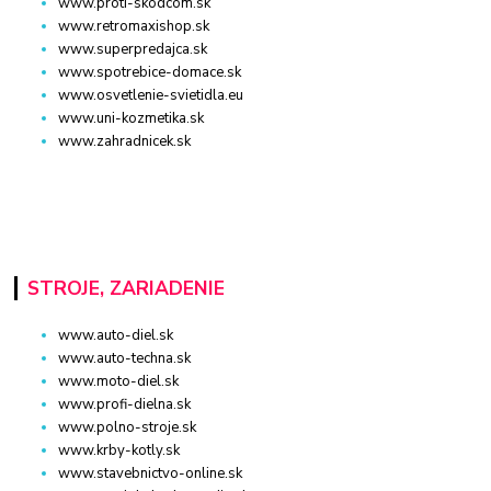
www.proti-skodcom.sk
www.retromaxishop.sk
www.superpredajca.sk
www.spotrebice-domace.sk
www.osvetlenie-svietidla.eu
www.uni-kozmetika.sk
www.zahradnicek.sk
STROJE, ZARIADENIE
www.auto-diel.sk
www.auto-techna.sk
www.moto-diel.sk
www.profi-dielna.sk
www.polno-stroje.sk
www.krby-kotly.sk
www.stavebnictvo-online.sk