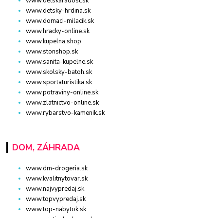
www.detskaradost.sk
www.detsky-hrdina.sk
www.domaci-milacik.sk
www.hracky-online.sk
www.kupelna.shop
www.stonshop.sk
www.sanita-kupelne.sk
www.skolsky-batoh.sk
www.sportaturistika.sk
www.potraviny-online.sk
www.zlatnictvo-online.sk
www.rybarstvo-kamenik.sk
DOM, ZÁHRADA
www.dm-drogeria.sk
www.kvalitnytovar.sk
www.najvypredaj.sk
www.topvypredaj.sk
www.top-nabytok.sk