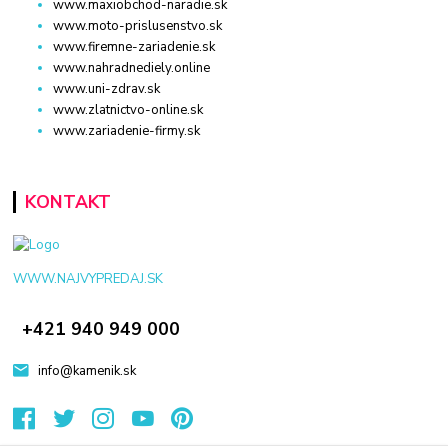
www.maxiobchod-naradie.sk
www.moto-prislusenstvo.sk
www.firemne-zariadenie.sk
www.nahradnediely.online
www.uni-zdrav.sk
www.zlatnictvo-online.sk
www.zariadenie-firmy.sk
KONTAKT
WWW.NAJVYPREDAJ.SK
+421 940 949 000
info@kamenik.sk