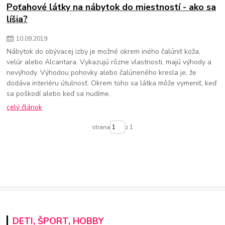
Poťahové látky na nábytok do miestností - ako sa
líšia?
10
.
09
.
2019
Nábytok do obývacej izby je možné okrem iného čalúniť koža,
velúr alebo Alcantara. Vykazujú rôzne vlastnosti, majú výhody a
nevýhody. Výhodou pohovky alebo čalúneného kresla je, že
dodáva interiéru útulnosť. Okrem toho sa látka môže vymeniť, keď
sa poškodí alebo keď sa nudíme.
celý článok
strana
z 1
DETI, ŠPORT, HOBBY