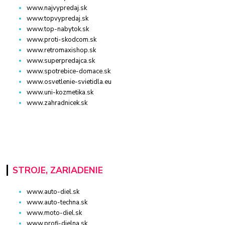
www.najvypredaj.sk
www.topvypredaj.sk
www.top-nabytok.sk
www.proti-skodcom.sk
www.retromaxishop.sk
www.superpredajca.sk
www.spotrebice-domace.sk
www.osvetlenie-svietidla.eu
www.uni-kozmetika.sk
www.zahradnicek.sk
STROJE, ZARIADENIE
www.auto-diel.sk
www.auto-techna.sk
www.moto-diel.sk
www.profi-dielna.sk