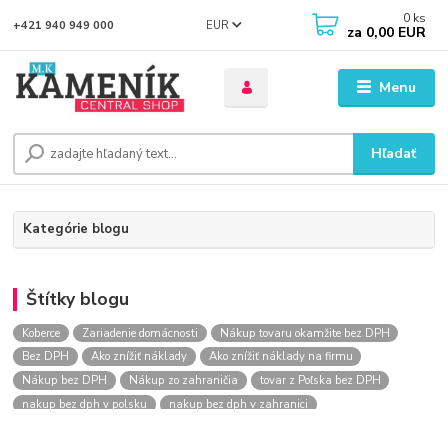
0
ks
EUR
+421 940 949 000
za
0,00 EUR
Menu
Hľadať
Kategórie blogu
Štítky blogu
Koberce
Zariadenie domácnosti
Nákup tovaru okamžite bez DPH
Bez DPH
Ako znížiť náklady
Ako znížiť náklady na firmu
Nákup bez DPH
Nákup zo zahraničia
tovar z Poľska bez DPH
nakup bez dph v polsku
nakup bez dph v zahranici
nakup bez dph zo zahranicia
nákup bez dph
nákup bez dph v eu