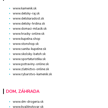
www.kamenik.sk
www.detsky-raj.sk
www.detskaradost.sk
www.detsky-hrdina.sk
www.domaci-milacik.sk
www.hracky-online.sk
www.kupelna.shop
www.stonshop.sk
www.sanita-kupelne.sk
www.skolsky-batoh.sk
www.sportaturistika.sk
www.potraviny-online.sk
www.zlatnictvo-online.sk
www.rybarstvo-kamenik.sk
DOM, ZÁHRADA
www.dm-drogeria.sk
www.kvalitnytovar.sk