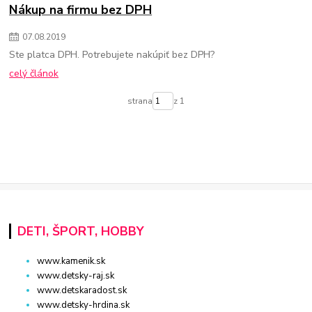
Nákup na firmu bez DPH
07
.
08
.
2019
Ste platca DPH. Potrebujete nakúpiť bez DPH?
celý článok
strana
z 1
DETI, ŠPORT, HOBBY
www.kamenik.sk
www.detsky-raj.sk
www.detskaradost.sk
www.detsky-hrdina.sk