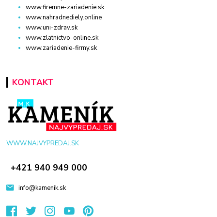
www.firemne-zariadenie.sk
www.nahradnediely.online
www.uni-zdrav.sk
www.zlatnictvo-online.sk
www.zariadenie-firmy.sk
KONTAKT
WWW.NAJVYPREDAJ.SK
+421 940 949 000
info@kamenik.sk