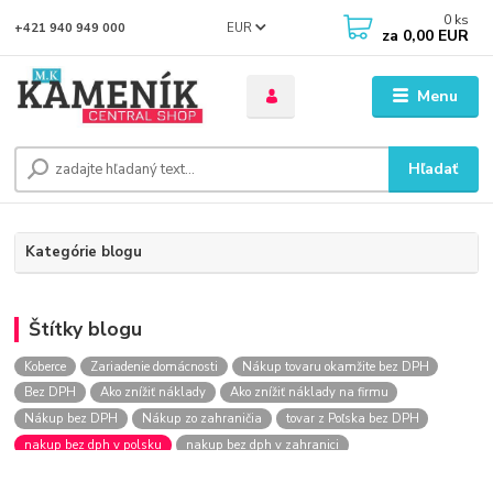
0
ks
EUR
+421 940 949 000
za
0,00 EUR
Menu
Hľadať
Kategórie blogu
Štítky blogu
Koberce
Zariadenie domácnosti
Nákup tovaru okamžite bez DPH
Bez DPH
Ako znížiť náklady
Ako znížiť náklady na firmu
Nákup bez DPH
Nákup zo zahraničia
tovar z Poľska bez DPH
nakup bez dph v polsku
nakup bez dph v zahranici
nakup bez dph zo zahranicia
nákup bez dph
nákup bez dph v eu