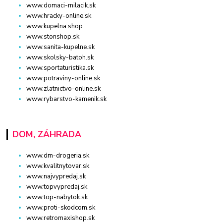
www.domaci-milacik.sk
www.hracky-online.sk
www.kupelna.shop
www.stonshop.sk
www.sanita-kupelne.sk
www.skolsky-batoh.sk
www.sportaturistika.sk
www.potraviny-online.sk
www.zlatnictvo-online.sk
www.rybarstvo-kamenik.sk
DOM, ZÁHRADA
www.dm-drogeria.sk
www.kvalitnytovar.sk
www.najvypredaj.sk
www.topvypredaj.sk
www.top-nabytok.sk
www.proti-skodcom.sk
www.retromaxishop.sk