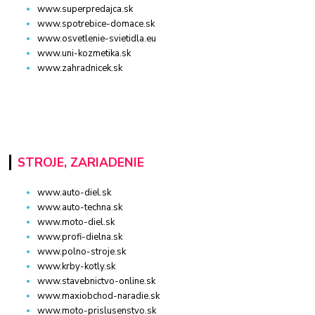
www.superpredajca.sk
www.spotrebice-domace.sk
www.osvetlenie-svietidla.eu
www.uni-kozmetika.sk
www.zahradnicek.sk
STROJE, ZARIADENIE
www.auto-diel.sk
www.auto-techna.sk
www.moto-diel.sk
www.profi-dielna.sk
www.polno-stroje.sk
www.krby-kotly.sk
www.stavebnictvo-online.sk
www.maxiobchod-naradie.sk
www.moto-prislusenstvo.sk