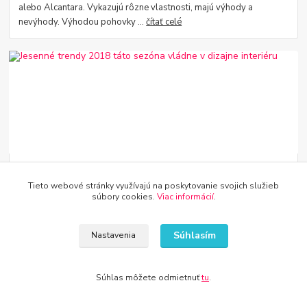
alebo Alcantara. Vykazujú rôzne vlastnosti, majú výhody a
nevýhody. Výhodou pohovky ...
čítať celé
10
.
09
.
2019
Tieto webové stránky využívajú na poskytovanie svojich služieb
Jesenné trendy 2018 táto sezóna vládne v dizajne
súbory cookies.
Viac informácií
.
interiéru
Jeseň je vhodná doba na to, aby sme vo vnútri zaviedli zmeny a
pripravili nás na chladnejšie mesiace. Malo by byť predovšetkým
Súhlasím
Nastavenia
teplé a útulné.
čítať celé
Súhlas môžete odmietnuť
tu
.
Zobraziť všetky články