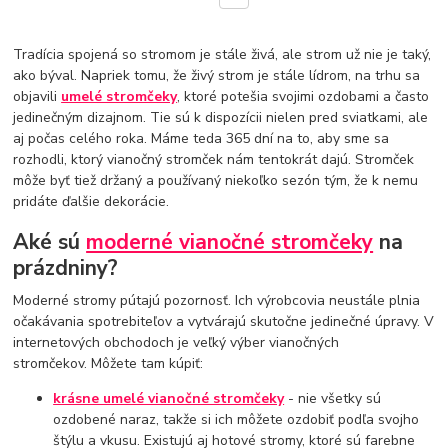
Tradícia spojená so stromom je stále živá, ale strom už nie je taký,
ako býval. Napriek tomu, že živý strom je stále lídrom, na trhu sa
objavili
umelé stromčeky
, ktoré potešia svojimi ozdobami a často
jedinečným dizajnom. Tie sú k dispozícii nielen pred sviatkami, ale
aj počas celého roka. Máme teda 365 dní na to, aby sme sa
rozhodli, ktorý vianočný stromček nám tentokrát dajú. Stromček
môže byť tiež držaný a používaný niekoľko sezón tým, že k nemu
pridáte ďalšie dekorácie.
Aké sú
moderné vianočné stromčeky
na
prázdniny?
Moderné stromy pútajú pozornosť. Ich výrobcovia neustále plnia
očakávania spotrebiteľov a vytvárajú skutočne jedinečné úpravy. V
internetových obchodoch je veľký výber vianočných
stromčekov. Môžete tam kúpiť:
krásne umelé vianočné stromčeky
- nie všetky sú
ozdobené naraz, takže si ich môžete ozdobiť podľa svojho
štýlu a vkusu. Existujú aj hotové stromy, ktoré sú farebne