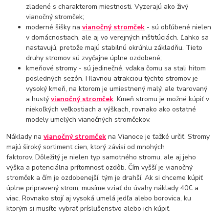
zladené s charakterom miestnosti. Vyzerajú ako živý
vianočný stromček;
moderné šišky na
vianočný stromček
- sú obľúbené nielen
v domácnostiach, ale aj vo verejných inštitúciách. Ľahko sa
nastavujú, pretože majú stabilnú okrúhlu základňu. Tieto
druhy stromov sú zvyčajne úplne ozdobené;
kmeňové stromy - sú jedinečné, vďaka čomu sa stali hitom
posledných sezón. Hlavnou atrakciou týchto stromov je
vysoký kmeň, na ktorom je umiestnený malý, ale tvarovaný
a hustý
vianočný stromček
. Kmeň stromu je možné kúpiť v
niekoľkých veľkostiach a výškach, rovnako ako ostatné
modely umelých vianočných stromčekov.
Náklady na
vianočný stromček
na Vianoce je ťažké určiť. Stromy
majú široký sortiment cien, ktorý závisí od mnohých
faktorov. Dôležitý je nielen typ samotného stromu, ale aj jeho
výška a potenciálna prítomnosť ozdôb. Čím vyšší je vianočný
stromček a čím je ozdobenejší, tým je drahší. Ak si chceme kúpiť
úplne pripravený strom, musíme vziať do úvahy náklady 40€ a
viac. Rovnako stojí aj vysoká umelá jedľa alebo borovica, ku
ktorým si musíte vybrať príslušenstvo alebo ich kúpiť.