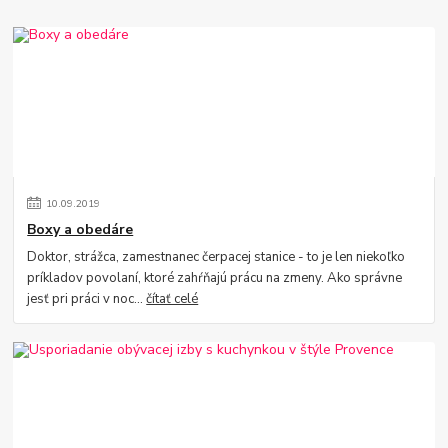
10
.
09
.
2019
Boxy a obedáre
Doktor, strážca, zamestnanec čerpacej stanice - to je len niekoľko
príkladov povolaní, ktoré zahŕňajú prácu na zmeny. Ako správne
jesť pri práci v noc...
čítať celé