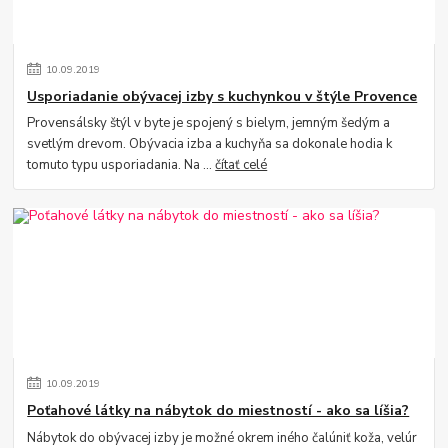
10
.
09
.
2019
Usporiadanie obývacej izby s kuchynkou v štýle Provence
Provensálsky štýl v byte je spojený s bielym, jemným šedým a
svetlým drevom. Obývacia izba a kuchyňa sa dokonale hodia k
tomuto typu usporiadania. Na ...
čítať celé
10
.
09
.
2019
Poťahové látky na nábytok do miestností - ako sa líšia?
Nábytok do obývacej izby je možné okrem iného čalúniť koža, velúr