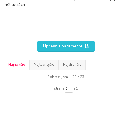
inštitúciách.
Upresniť parametre
Najnovšie
Najlacnejšie
Najdrahšie
Zobrazujem 1-23 z 23
strana
z 1