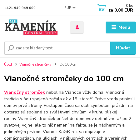
0
ks
EUR
+421 940 949 000
za
0,00 EUR
Menu
Hľadať
Úvod
Vianočné stromčeky
Do 100 cm
Vianočné stromčeky do 100 cm
Vianočný stromček
nebol na Vianoce vždy doma. Vianočná
tradícia s ňou spojená začala až v 19. storočí. Práve vtedy priniesli
domov prvé stromy. Postupom času sa stali symbolom prázdnin a
doteraz sú spojené so zvláštnymi chvíľami v kruhu blízkej
rodiny. Vianočný stromček prišiel do domovov definitívne až po 2.
svetovej vojne, ale to nič nemení na fakte, že je nádherným a
jedinečným prvkom Vianoc. Každý rok sa objavuje v
domácnostiach, na uliciach, v nákupných centrách a verejných