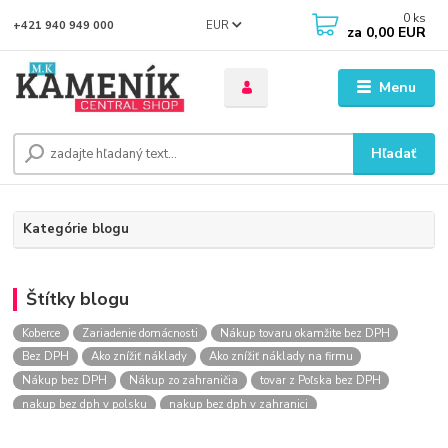
0
ks
EUR
+421 940 949 000
za
0,00 EUR
Menu
Hľadať
Kategórie blogu
Štítky blogu
Koberce
Zariadenie domácnosti
Nákup tovaru okamžite bez DPH
Bez DPH
Ako znížiť náklady
Ako znížiť náklady na firmu
Nákup bez DPH
Nákup zo zahraničia
tovar z Poľska bez DPH
nakup bez dph v polsku
nakup bez dph v zahranici
nakup bez dph zo zahranicia
nákup bez dph
nákup bez dph v eu