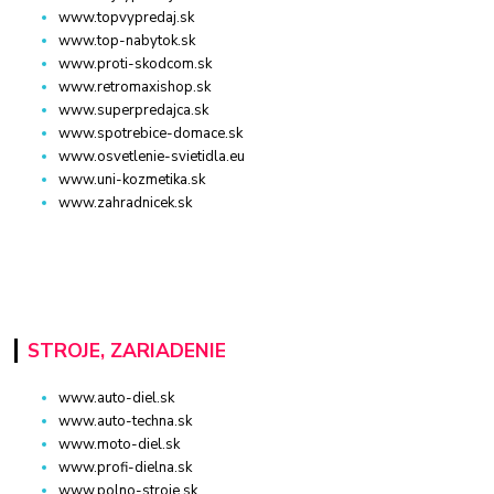
www.topvypredaj.sk
www.top-nabytok.sk
www.proti-skodcom.sk
www.retromaxishop.sk
www.superpredajca.sk
www.spotrebice-domace.sk
www.osvetlenie-svietidla.eu
www.uni-kozmetika.sk
www.zahradnicek.sk
STROJE, ZARIADENIE
www.auto-diel.sk
www.auto-techna.sk
www.moto-diel.sk
www.profi-dielna.sk
www.polno-stroje.sk