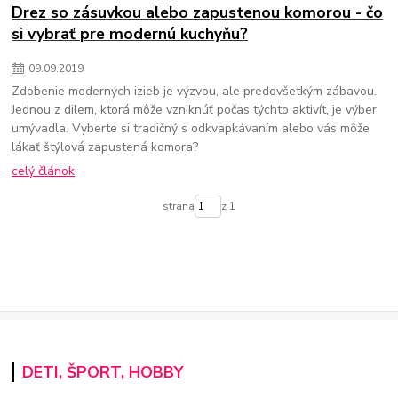
Drez so zásuvkou alebo zapustenou komorou - čo
si vybrať pre modernú kuchyňu?
09
.
09
.
2019
Zdobenie moderných izieb je výzvou, ale predovšetkým zábavou.
Jednou z dilem, ktorá môže vzniknúť počas týchto aktivít, je výber
umývadla. Vyberte si tradičný s odkvapkávaním alebo vás môže
lákať štýlová zapustená komora?
celý článok
strana
z 1
DETI, ŠPORT, HOBBY