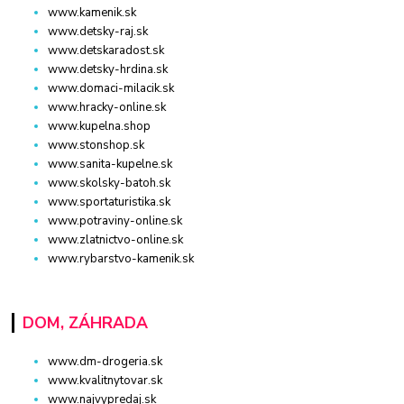
www.kamenik.sk
www.detsky-raj.sk
www.detskaradost.sk
www.detsky-hrdina.sk
www.domaci-milacik.sk
www.hracky-online.sk
www.kupelna.shop
www.stonshop.sk
www.sanita-kupelne.sk
www.skolsky-batoh.sk
www.sportaturistika.sk
www.potraviny-online.sk
www.zlatnictvo-online.sk
www.rybarstvo-kamenik.sk
DOM, ZÁHRADA
www.dm-drogeria.sk
www.kvalitnytovar.sk
www.najvypredaj.sk