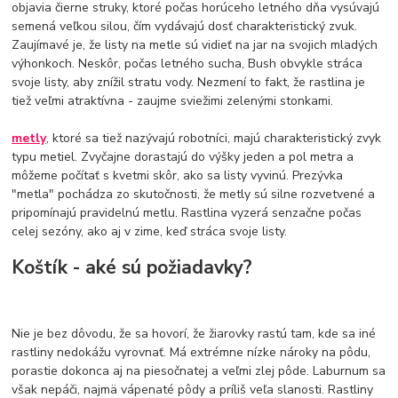
objavia čierne struky, ktoré počas horúceho letného dňa vysúvajú
semená veľkou silou, čím vydávajú dosť charakteristický zvuk.
Zaujímavé je, že listy na metle sú vidieť na jar na svojich mladých
výhonkoch. Neskôr, počas letného sucha, Bush obvykle stráca
svoje listy, aby znížil stratu vody. Nezmení to fakt, že rastlina je
tiež veľmi atraktívna - zaujme sviežimi zelenými stonkami.
metly
, ktoré sa tiež nazývajú robotníci, majú charakteristický zvyk
typu metiel. Zvyčajne dorastajú do výšky jeden a pol metra a
môžeme počítať s kvetmi skôr, ako sa listy vyvinú. Prezývka
"metla" pochádza zo skutočnosti, že metly sú silne rozvetvené a
pripomínajú pravidelnú metlu. Rastlina vyzerá senzačne počas
celej sezóny, ako aj v zime, keď stráca svoje listy.
Koštík - aké sú požiadavky?
Nie je bez dôvodu, že sa hovorí, že žiarovky rastú tam, kde sa iné
rastliny nedokážu vyrovnať. Má extrémne nízke nároky na pôdu,
porastie dokonca aj na piesočnatej a veľmi zlej pôde. Laburnum sa
však nepáči, najmä vápenaté pôdy a príliš veľa slanosti. Rastliny