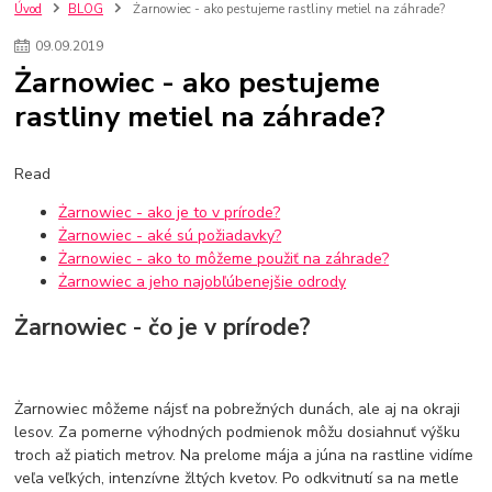
nakupovanie na firmu bez dph
szco nakup bez dph
doplnky
Úvod
BLOG
Żarnowiec - ako pestujeme rastliny metiel na záhrade?
doplnky do domácnosti
svietidlá
osvetlenie
hodiny
09
.
09
.
2019
zlaté doplnky
Vodovodné batérie pod okno
Vodovodné batérie
Żarnowiec - ako pestujeme
Drezové batérie
Umyvadlové batérie
Kuchynské batérie
rastliny metiel na záhrade?
Drez so zásuvko
Drezy
Kuchynské drezy
Plyšové koberce
Kúpeľnové koberce
Behúne
pvc
linoleu
kúpelnové podložky
koberce do izby
umelá tráva
koberce do chodby
Read
Jesenné trendy 2018
Dizajn interiériu
Doplnky do domácnosti
Żarnowiec - ako je to v prírode?
čalúnená textília
Poťahové látky
Poťahové látky na nábytok
Żarnowiec - aké sú požiadavky?
Provence
Usporiadanie obývacej izby
Nábytok
Boxy a obedáre
Żarnowiec - ako to môžeme použiť na záhrade?
Żarnowiec a jeho najobľúbenejšie odrody
Żarnowiec - čo je v prírode?
Żarnowiec môžeme nájsť na pobrežných dunách, ale aj na okraji
lesov. Za pomerne výhodných podmienok môžu dosiahnuť výšku
troch až piatich metrov. Na prelome mája a júna na rastline vidíme
veľa veľkých, intenzívne žltých kvetov. Po odkvitnutí sa na metle