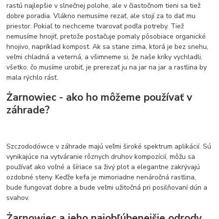
rastú najlepšie v slnečnej polohe, ale v čiastočnom tieni sa tiež
dobre poradia. Vlákno nemusíme rezať, ale stojí za to dať mu
priestor. Pokiaľ to nechceme tvarovať podľa potreby. Tiež
nemusíme hnojiť, pretože postačuje pomaly pôsobiace organické
hnojivo, napríklad kompost. Ak sa stane zima, ktorá je bez snehu,
veľmi chladná a veterná, a všimneme si, že naše kríky vychladli,
všetko, čo musíme urobiť, je prerezať ju na jar na jar a rastlina by
mala rýchlo rásť.
Żarnowiec - ako ho môžeme používať v
záhrade?
Szczododówce v záhrade majú veľmi široké spektrum aplikácií. Sú
vynikajúce na vytváranie rôznych druhov kompozícií, môžu sa
používať ako voľné a šíriace sa živý plot a elegantne zakrývajú
ozdobné steny. Keďže kefa je mimoriadne nenáročná rastlina,
bude fungovať dobre a bude veľmi užitočná pri posilňovaní dún a
svahov.
Żarnowiec a jeho najobľúbenejšie odrody