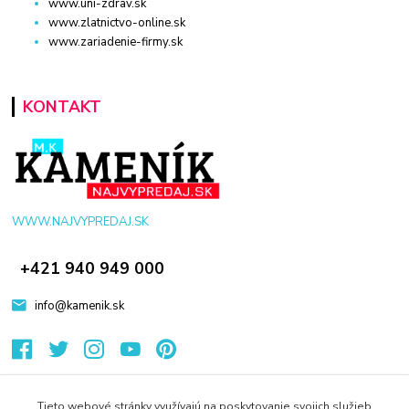
www.uni-zdrav.sk
www.zlatnictvo-online.sk
www.zariadenie-firmy.sk
KONTAKT
WWW.NAJVYPREDAJ.SK
+421 940 949 000
info@kamenik.sk
Tieto webové stránky využívajú na poskytovanie svojich služieb