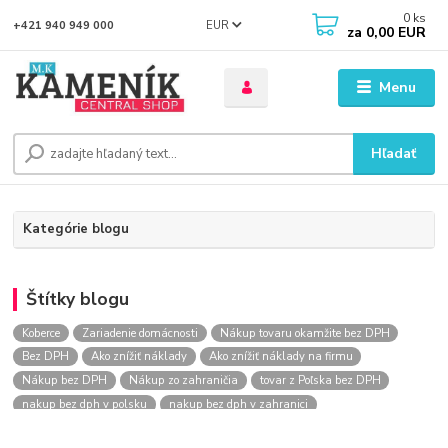
0
ks
EUR
+421 940 949 000
za
0,00 EUR
Menu
Hľadať
Kategórie blogu
Štítky blogu
Koberce
Zariadenie domácnosti
Nákup tovaru okamžite bez DPH
Bez DPH
Ako znížiť náklady
Ako znížiť náklady na firmu
Nákup bez DPH
Nákup zo zahraničia
tovar z Poľska bez DPH
nakup bez dph v polsku
nakup bez dph v zahranici
nakup bez dph zo zahranicia
nákup bez dph
nákup bez dph v eu