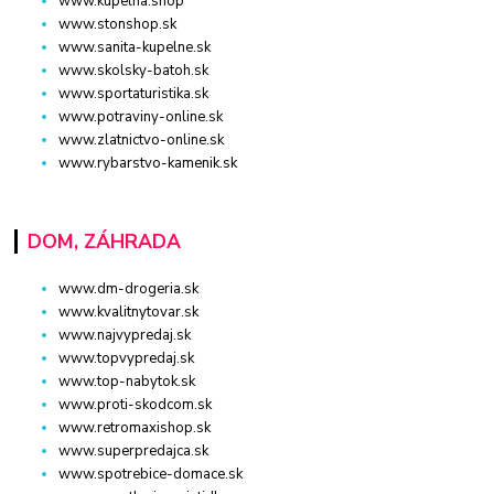
www.kupelna.shop
www.stonshop.sk
www.sanita-kupelne.sk
www.skolsky-batoh.sk
www.sportaturistika.sk
www.potraviny-online.sk
www.zlatnictvo-online.sk
www.rybarstvo-kamenik.sk
DOM, ZÁHRADA
www.dm-drogeria.sk
www.kvalitnytovar.sk
www.najvypredaj.sk
www.topvypredaj.sk
www.top-nabytok.sk
www.proti-skodcom.sk
www.retromaxishop.sk
www.superpredajca.sk
www.spotrebice-domace.sk