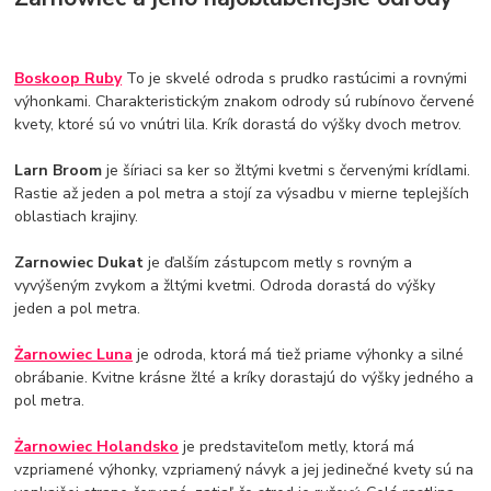
Boskoop Ruby
To je skvelé odroda s prudko rastúcimi a rovnými
výhonkami. Charakteristickým znakom odrody sú rubínovo červené
kvety, ktoré sú vo vnútri lila. Krík dorastá do výšky dvoch metrov.
Larn Broom
je šíriaci sa ker so žltými kvetmi s červenými krídlami.
Rastie až jeden a pol metra a stojí za výsadbu v mierne teplejších
oblastiach krajiny.
Zarnowiec Dukat
je ďalším zástupcom metly s rovným a
vyvýšeným zvykom a žltými kvetmi. Odroda dorastá do výšky
jeden a pol metra.
Żarnowiec Luna
je odroda, ktorá má tiež priame výhonky a silné
obrábanie. Kvitne krásne žlté a kríky dorastajú do výšky jedného a
pol metra.
Żarnowiec Holandsko
je predstaviteľom metly, ktorá má
vzpriamené výhonky, vzpriamený návyk a jej jedinečné kvety sú na