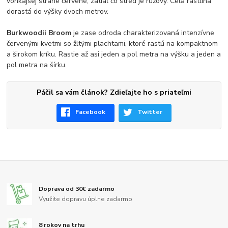
vonkajšej strane červené, zatiaľ čo stred je ružový. Celá rastlina
dorastá do výšky dvoch metrov.
Burkwoodii Broom
je zase odroda charakterizovaná intenzívne
červenými kvetmi so žltými plachtami, ktoré rastú na kompaktnom
a širokom kríku. Rastie až asi jeden a pol metra na výšku a jeden a
pol metra na šírku.
Páčil sa vám článok? Zdieľajte ho s priateľmi
Facebook
Twitter
Doprava od 30€ zadarmo
Využite dopravu úplne zadarmo
8 rokov na trhu