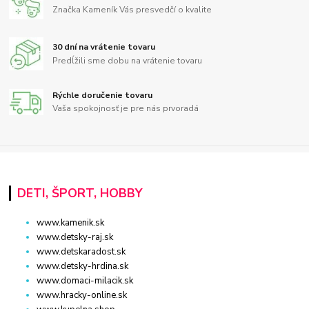
Značka Kameník Vás presvedčí o kvalite
30 dní na vrátenie tovaru
Predĺžili sme dobu na vrátenie tovaru
Rýchle doručenie tovaru
Vaša spokojnosť je pre nás prvoradá
DETI, ŠPORT, HOBBY
www.kamenik.sk
www.detsky-raj.sk
www.detskaradost.sk
www.detsky-hrdina.sk
www.domaci-milacik.sk
www.hracky-online.sk