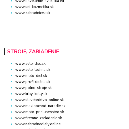
www.osvetlenie-svietidla.eu
www.uni-kozmetika.sk
www.zahradnicek.sk
STROJE, ZARIADENIE
www.auto-diel.sk
www.auto-techna.sk
www.moto-diel.sk
www.profi-dielna.sk
www.polno-stroje.sk
www.krby-kotly.sk
www.stavebnictvo-online.sk
www.maxiobchod-naradie.sk
www.moto-prislusenstvo.sk
www.firemne-zariadenie.sk
www.nahradnediely.online