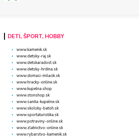
DETI, ŠPORT, HOBBY
www.kamenik.sk
www.detsky-raj.sk
www.detskaradost.sk
www.detsky-hrdina.sk
www.domaci-milacik.sk
www.hracky-online.sk
www.kupelna.shop
www.stonshop.sk
www.sanita-kupelne.sk
www.skolsky-batoh.sk
www.sportaturistika.sk
www.potraviny-online.sk
www.zlatnictvo-online.sk
www.rybarstvo-kamenik.sk