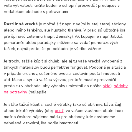
veľa vytrvalosti, určite budeme schopní presvedčiť predajcov v
neďalekom obchode s potravinami.
Rastlinné vrecká
je možné šiť napr. z veľmi hustej starej záclony
alebo iného ľahkého, ale hustého tkaniva. V praxi sú užitočné iba
pre špinavú zeleninu (napr. Zemiaky). Ak kupujeme napr. Jablká,
pomaranče alebo paradajky, môžeme sa vzdať jednorazových
tašiek, najmä preto, že pri pokladni je všetko vážené.
Je trochu ťažšie kúpiť si chlieb, ale aj tu vaše vrecká vyrobené z
ľahkých materiálov budú perfektne fungovať. Podobná je situácia
v prípade orechov, sušeného ovocia, cestovín podľa hmotnosti
atď. Mäso a syr sú väčšou výzvou, pretože musíte presvedčiť
predajcu v obchode, aby výrobky umiestnil do nášho
sklo
).
nádoby
na potraviny
(najlepšie
Je stále ťažké kúpiť si suché výrobky (ako sú obilniny, káva, čaj)
alebo tekuté výrobky (olej,
ocot
) vo vašom vlastnom obale, hoci
možno čoskoro nájdeme módu pre obchody, kde dostaneme
nebalené v továrni, iba podľa hmotnosti.