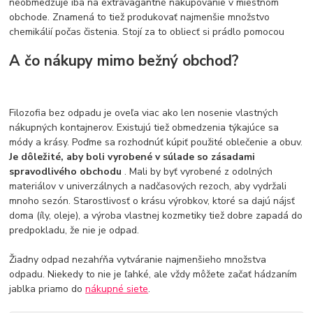
neobmedzuje iba na extravagantné nakupovanie v miestnom
obchode. Znamená to tiež produkovať najmenšie množstvo
chemikálií počas čistenia. Stojí za to obliecť si prádlo pomocou
A čo nákupy mimo bežný obchod?
Filozofia bez odpadu je oveľa viac ako len nosenie vlastných
nákupných kontajnerov. Existujú tiež obmedzenia týkajúce sa
módy a krásy. Poďme sa rozhodnúť kúpiť použité oblečenie a obuv.
Je dôležité, aby boli vyrobené v súlade so zásadami
spravodlivého obchodu
. Mali by byť vyrobené z odolných
materiálov v univerzálnych a nadčasových rezoch, aby vydržali
mnoho sezón. Starostlivosť o krásu výrobkov, ktoré sa dajú nájsť
doma (íly, oleje), a výroba vlastnej kozmetiky tiež dobre zapadá do
predpokladu, že nie je odpad.
Žiadny odpad nezahŕňa vytváranie najmenšieho množstva
odpadu. Niekedy to nie je ľahké, ale vždy môžete začať hádzaním
jablka priamo do
nákupné siete
.