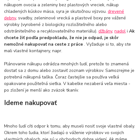
nákupom ovocia a zeleniny bez plastových vreciek, nákup
chladených kúskov mäsa, syra je skutočnou výzvou.
drevené
debny
, svadby, zeleninové vrecká a plastové boxy pre vážené
výrobky (vyrobené z biologicky rozložiteľného alebo
odstrániteľného a recyklovateľného materiálu).
džbány
,
nadol
i
Ak
chcete žiť podľa predpokladu, že nie je odpad, je skôr
nemožné nakupovať na ceste z práce
. Vyžaduje si to, aby ste
mali vlastné kontajnery, napr.
Plánovanie nákupu odrádza mnohých ľudí, pretože to znamená
dostať sa z domu alebo zostaviť zoznam výrobkov. Samozrejme je
potrebná nákupná taška. Čoraz častejšie sa používa veľká
opakovane použiteľná sieťka. V kabelke nezaberá veľa miesta -
po zložení je menší ako zväzok tkanív.
Ideme nakupovať
Mnoho ľudí cíti odpor k tomu, aby museli nosiť svoje vlastné obaly.
Okrem toho ľudia, ktorí žiadajú o váženie výrobkov vo svojich
vlastných obaloch, nie sú v obchodoch dobre videní. Ak máme