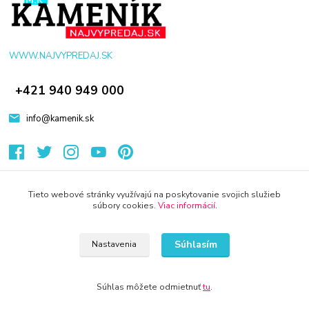
WWW.NAJVYPREDAJ.SK
+421 940 949 000
info@kamenik.sk
Tieto webové stránky využívajú na poskytovanie svojich služieb
súbory cookies.
Viac informácií
.
© 2024 Všetky práva vyhradené KAMENIK.SK
Vytvorené na
Eshop-rychlo.sk
Súhlasím
Nastavenia
Súhlas môžete odmietnuť
tu
.