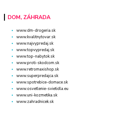
DOM, ZÁHRADA
www.dm-drogeria.sk
www.kvalitnytovar.sk
www.najvypredaj.sk
www.topvypredaj.sk
www.top-nabytok.sk
www.proti-skodcom.sk
www.retromaxishop.sk
www.superpredajca.sk
www.spotrebice-domace.sk
www.osvetlenie-svietidla.eu
www.uni-kozmetika.sk
www.zahradnicek.sk