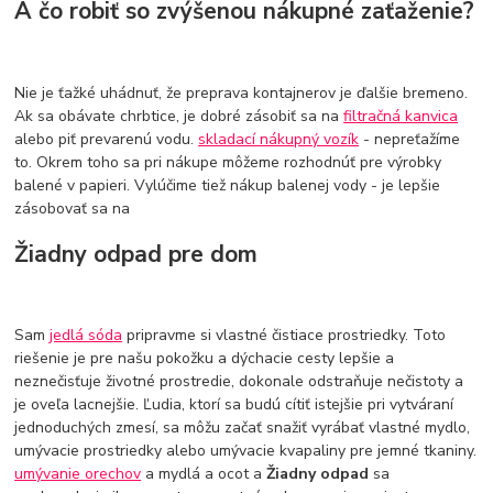
A čo robiť so zvýšenou nákupné zaťaženie?
Nie je ťažké uhádnuť, že preprava kontajnerov je ďalšie bremeno.
Ak sa obávate chrbtice, je dobré zásobiť sa na
filtračná kanvica
alebo piť prevarenú vodu.
skladací nákupný vozík
- nepreťažíme
to. Okrem toho sa pri nákupe môžeme rozhodnúť pre výrobky
balené v papieri. Vylúčime tiež nákup balenej vody - je lepšie
zásobovať sa na
Žiadny odpad pre dom
Sam
jedlá sóda
pripravme si vlastné čistiace prostriedky. Toto
riešenie je pre našu pokožku a dýchacie cesty lepšie a
neznečisťuje životné prostredie, dokonale odstraňuje nečistoty a
je oveľa lacnejšie. Ľudia, ktorí sa budú cítiť istejšie pri vytváraní
jednoduchých zmesí, sa môžu začať snažiť vyrábať vlastné mydlo,
umývacie prostriedky alebo umývacie kvapaliny pre jemné tkaniny.
umývanie orechov
a mydlá a ocot a
Žiadny odpad
sa