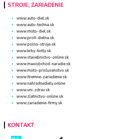
STROJE, ZARIADENIE
www.auto-diel.sk
www.auto-techna.sk
www.moto-diel.sk
www.profi-dielna.sk
www.polno-stroje.sk
www.krby-kotly.sk
www.stavebnictvo-online.sk
www.maxiobchod-naradie.sk
www.moto-prislusenstvo.sk
www.firemne-zariadenie.sk
www.nahradnediely.online
www.uni-zdrav.sk
www.zlatnictvo-online.sk
www.zariadenie-firmy.sk
KONTAKT