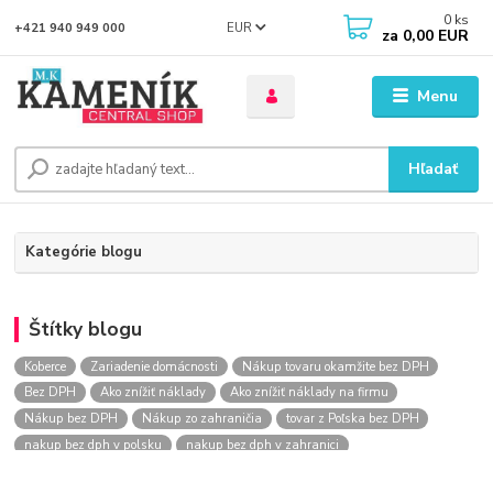
0
ks
EUR
+421 940 949 000
za
0,00 EUR
Menu
Hľadať
Kategórie blogu
Štítky blogu
Koberce
Zariadenie domácnosti
Nákup tovaru okamžite bez DPH
Bez DPH
Ako znížiť náklady
Ako znížiť náklady na firmu
Nákup bez DPH
Nákup zo zahraničia
tovar z Poľska bez DPH
nakup bez dph v polsku
nakup bez dph v zahranici
nakup bez dph zo zahranicia
nákup bez dph
nákup bez dph v eu