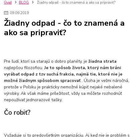
nakupovanie na firmu bez dph
szco nakup bez dph
doplnky
Úvod
BLOG
Žiadny odpad - čo to znamená a ako sa pripraviť?
doplnky do domácnosti
svietidlá
osvetlenie
hodiny
09
.
09
.
2019
zlaté doplnky
Vodovodné batérie pod okno
Vodovodné batérie
Žiadny odpad - čo to znamená a
Drezové batérie
Umyvadlové batérie
Kuchynské batérie
ako sa pripraviť?
Drez so zásuvko
Drezy
Kuchynské drezy
Plyšové koberce
Kúpeľnové koberce
Behúne
pvc
linoleu
kúpelnové podložky
koberce do izby
umelá tráva
koberce do chodby
Jesenné trendy 2018
Dizajn interiériu
Doplnky do domácnosti
čalúnená textília
Poťahové látky
Poťahové látky na nábytok
Pre ľudí, ktorí sa starajú o dobro planéty, je
žiadna strata
Provence
Usporiadanie obývacej izby
Nábytok
Boxy a obedáre
najlepšou filozofiou.
Je to spôsob života, ktorý nám bráni
vyrábať odpad z tzv suchá frakcia, najmä tie, ktoré nie je
možné žiadnym spôsobom spracovať
. Úloha je veľmi náročná,
pretože v Poľsku je prakticky nemožné kúpiť nejaké nebalené
výrobky. Ak však máme príležitosť, vždy sa môžete rozhodnúť
nepoužívať jednorazové tašky.
Čo robiť?
Vyžaduje si to predovšetkým organizáciu. Aj keď nie je problém s