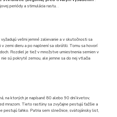
ojovej periódy a stimulácia rastu. .
i vyžadujú veľmi jemné zalievanie a v skutočnosti sa
li v zemi dieru a po naplnení sa obrátili. Tomu sa hovorí
doch. Rozdiel je tiež v množstve umiestnenia semien v
 nie sú pokryté zemou, ale jemne sa do nej vtlačia
, na ktorých je napísané 80 alebo 90 dní kvetov,
red mrazom. Tieto rastliny sa zvyčajne pestujú ťažšie a
jne pestujú ľahko. Patria sem slnečnice, svätojánsky list,