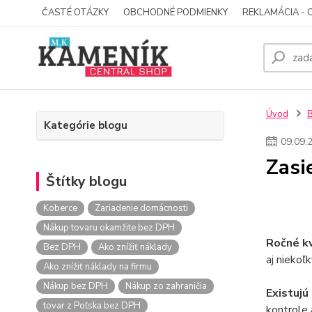
ČASTÉ OTÁZKY
OBCHODNÉ PODMIENKY
REKLAMÁCIA - 
Úvod
Kategórie blogu
09
.
09
.
Zasi
Štítky blogu
Koberce
Zariadenie domácnosti
Nákup tovaru okamžite bez DPH
Ročné k
Bez DPH
Ako znížiť náklady
aj niekoľ
Ako znížiť náklady na firmu
Nákup bez DPH
Nákup zo zahraničia
Existujú
tovar z Poľska bez DPH
kontrole 