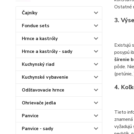
Ostatné na
Čajníky
3. Výs
Fondue sets
Hrnce a kastróly
Existujú 
Hrnce a kastróly - sady
posypú ib
šírenie 
Kuchynský riad
pôde. Nie
(petúnie, 
Kuchynské vybavenie
4. Koľk
Odšťavovacie hrnce
Ohrievače jedla
Tieto inf
Panvice
znamená t
vyžadujú 
Panvice - sady
nechtík, 