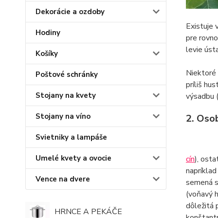
Dekorácie a ozdoby
Existuje 
Hodiny
pre rovno
levie úst
Košíky
Niektoré
Poštové schránky
príliš hus
Stojany na kvety
výsadbu 
Stojany na víno
2. Oso
Svietniky a lampáše
Umelé kvety a ovocie
cín
), osta
napríklad
Vence na dvere
semená s 
(voňavý 
dôležitá p
HRNCE A PEKÁČE
konštantn