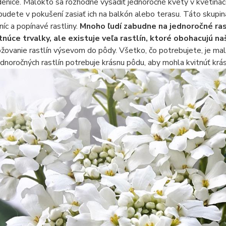
enice. Málokto sa rozhodne vysadiť jednoročné kvety v kvetináč
budete v pokušení zasiať ich na balkón alebo terasu. Táto skupin
níc a popínavé rastliny.
Mnoho ľudí zabudne na jednoročné rast
itnúce trvalky, ale existuje veľa rastlín, ktoré obohacujú 
žovanie rastlín výsevom do pôdy. Všetko, čo potrebujete, je ma
ednoročných rastlín potrebuje krásnu pôdu, aby mohla kvitnúť krá