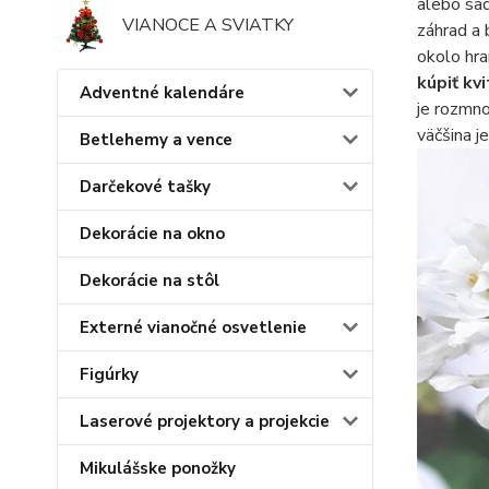
alebo sad
VIANOCE A SVIATKY
záhrad a 
okolo hra
kúpiť kv
Adventné kalendáre
je rozmno
väčšina j
Betlehemy a vence
Darčekové tašky
Dekorácie na okno
Dekorácie na stôl
Externé vianočné osvetlenie
Figúrky
Laserové projektory a projekcie
Mikulášske ponožky