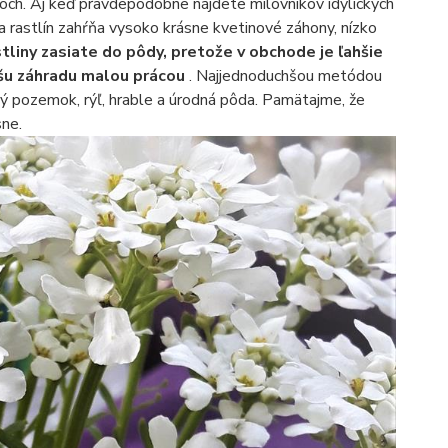
och. Aj keď pravdepodobne nájdete milovníkov idylických
a rastlín zahŕňa vysoko krásne kvetinové záhony, nízko
liny zasiate do pôdy, pretože v obchode je ľahšie
našu záhradu malou prácou
. Najjednoduchšou metódou
lý pozemok, rýľ, hrable a úrodná pôda. Pamätajme, že
sne.