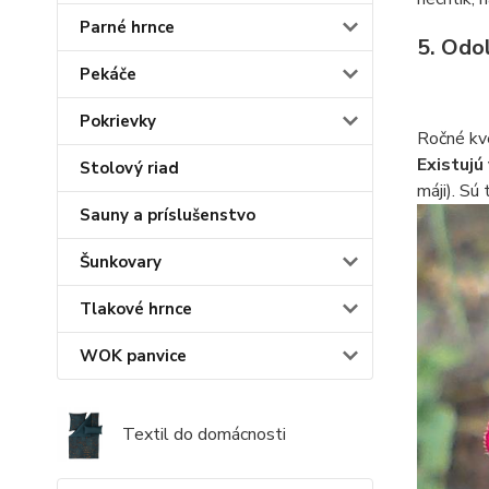
Parné hrnce
5. Odol
Pekáče
Pokrievky
Ročné kve
Existujú
Stolový riad
máji). Sú
Sauny a príslušenstvo
Šunkovary
Tlakové hrnce
WOK panvice
Textil do domácnosti