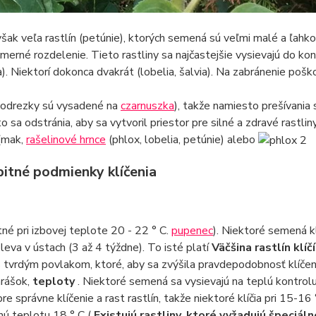
však veľa rastlín (petúnie), ktorých semená sú veľmi malé a ľahk
merné rozdelenie. Tieto rastliny sa najčastejšie vysievajú do kon
a). Niektorí dokonca dvakrát (lobelia, šalvia). Na zabránenie pošk
 odrezky sú vysadené na
czarnuszka
), takže namiesto prešívania
to sa odstránia, aby sa vytvoril priestor pre silné a zdravé rastlin
(mak,
rašelinové hrnce
(phlox, lobelia, petúnie) alebo
bitné podmienky klíčenia
tné pri izbovej teplote 20 - 22 ° C.
pupenec
). Niektoré semená kl
 leva v ústach (3 až 4 týždne). To isté platí
Väčšina rastlín klí
tvrdým povlakom, ktoré, aby sa zvýšila pravdepodobnosť klíčen
hrášok,
teploty
. Niektoré semená sa vysievajú na teplú kontrolu 
re správne klíčenie a rast rastlín, takže niektoré klíčia pri 15-16 
ú teplotu 18 ° C (
Existujú rastliny, ktoré vyžadujú špeciá