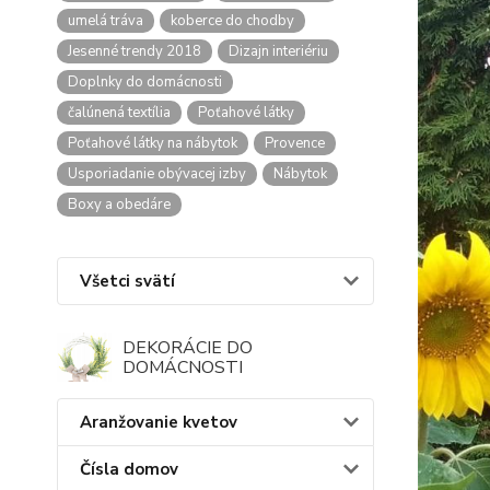
umelá tráva
koberce do chodby
Jesenné trendy 2018
Dizajn interiériu
Doplnky do domácnosti
čalúnená textília
Poťahové látky
Poťahové látky na nábytok
Provence
Usporiadanie obývacej izby
Nábytok
Boxy a obedáre
Všetci svätí
DEKORÁCIE DO
DOMÁCNOSTI
Aranžovanie kvetov
Čísla domov