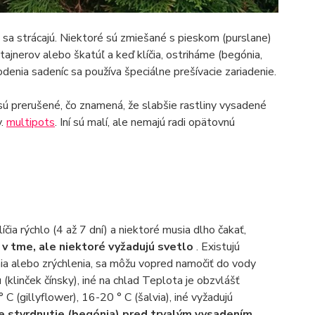
o sa strácajú. Niektoré sú zmiešané s pieskom (purslane)
tajnerov alebo škatúľ a keď klíčia, ostriháme (begónia,
odenia sadeníc sa používa špeciálne prešívacie zariadenie.
 sú prerušené, čo znamená, že slabšie rastliny vysadené
y.
multipots
. Iní sú malí, ale nemajú radi opätovnú
íčia rýchlo (4 až 7 dní) a niektoré musia dlho čakať,
čí v tme, ale niektoré vyžadujú svetlo
. Existujú
ia alebo zrýchlenia, sa môžu vopred namočiť do vody
(klinček čínsky), iné na chlad Teplota je obzvlášť
° C (gillyflower), 16-20 ° C (šalvia), iné vyžadujú
lne stvrdnutie (begónia) pred trvalým vysadením
.