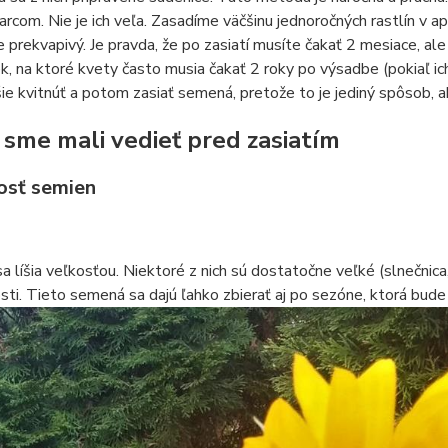
rcom. Nie je ich veľa. Zasadíme väčšinu jednoročných rastlín v ap
je prekvapivý. Je pravda, že po zasiatí musíte čakať 2 mesiace, al
ek, na ktoré kvety často musia čakať 2 roky po výsadbe (pokiaľ ic
ie kvitnúť a potom zasiať semená, pretože to je jediný spôsob, ak
 sme mali vedieť pred zasiatím
kosť semien
 líšia veľkosťou. Niektoré z nich sú dostatočne veľké (slnečnica
sti. Tieto semená sa dajú ľahko zbierať aj po sezóne, ktorá bude s