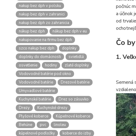
nakup bez dph v polsku
počnúc ma
a účinok 
nakup bez dph v zahranici
od trvali
nakup bez dph zo zahranicia
ochotnejš
nákup bez dph
nákup bez dph v eu
nakupovanie na firmu bez dph
Čo by
szco nakup bez dph
doplnky
1. Veľ
doplnky do domácnosti
svietidlá
osvetlenie
hodiny
zlaté doplnky
Vodovodné batérie pod okno
Semená sa
Vodovodné batérie
Drezové batérie
vzdialeno
Umyvadlové batérie
Kuchynské batérie
Drez so zásuvko
Drezy
Kuchynské drezy
Plyšové koberce
Kúpeľnové koberce
Behúne
pvc
linoleu
kúpelnové podložky
koberce do izby