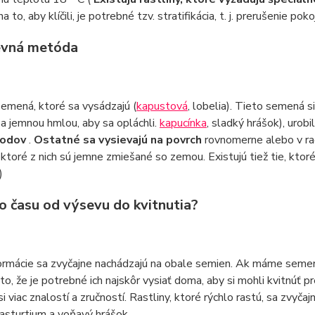
 to, aby klíčili, je potrebné tzv. stratifikácia, t. j. prerušenie pok
evná metóda
semená, ktoré sa vysádzajú (
kapustová
, lobelia). Tieto semená s
a jemnou hmlou, aby sa opláchli.
kapucínka
, sladký hrášok), urobi
bodov
.
Ostatné sa vysievajú na povrch
rovnomerne alebo v ra
ktoré z nich sú jemne zmiešané so zemou. Existujú tiež tie, ktoré
)
o času od výsevu do kvitnutia?
ormácie sa zvyčajne nachádzajú na obale semien. Ak máme semená
o, že je potrebné ich najskôr vysiať doma, aby si mohli kvitnúť p
si viac znalostí a zručností. Rastliny, ktoré rýchlo rastú, sa zvyča
nasturtium a voňavý hrášok