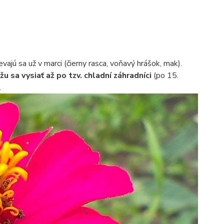
jú sa už v marci (čierny rasca, voňavý hrášok, mak).
u sa vysiať až po tzv. chladní záhradníci
(po 15.
.