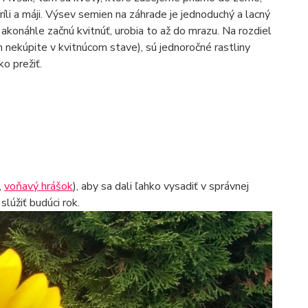
ríli a máji. Výsev semien na záhrade je jednoduchý a lacný
e akonáhle začnú kvitnúť, urobia to až do mrazu. Na rozdiel
h nekúpite v kvitnúcom stave), sú jednoročné rastliny
o prežiť.
,
voňavý hrášok
), aby sa dali ľahko vysadiť v správnej
lúžiť budúci rok.