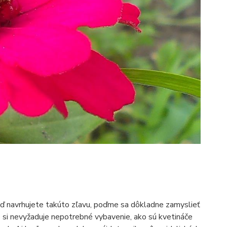
eď navrhujete takúto zľavu, poďme sa dôkladne zamyslieť
e si nevyžaduje nepotrebné vybavenie, ako sú kvetináče