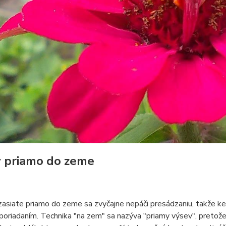
 priamo do zeme
zasiate priamo do zeme sa zvyčajne nepáči presádzaniu, takže k
sporiadaním. Technika "na zem" sa nazýva "priamy výsev", pretož