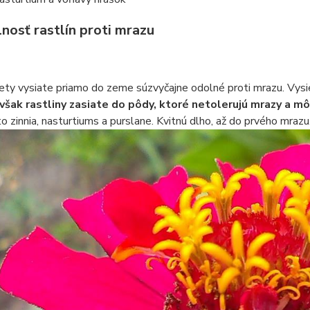
nosť rastlín proti mrazu
ty vysiate priamo do zeme súzvyčajne odolné proti mrazu. Vysieva
 však rastliny zasiate do pôdy, ktoré netolerujú mrazy a môž
 to zinnia, nasturtiums a purslane. Kvitnú dlho, až do prvého mrazu