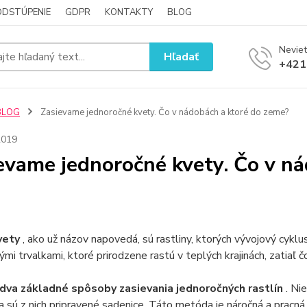
ODSTÚPENIE
GDPR
KONTAKTY
BLOG
Neviet
Hľadať
+421
BLOG
Zasievame jednoročné kvety. Čo v nádobách a ktoré do zeme?
2019
evame jednoročné kvety. Čo v n
vety
, ako už názov napovedá, sú rastliny, ktorých vývojový cykl
kými trvalkami, ktoré prirodzene rastú v teplých krajinách, zatiaľ č
 dva základné spôsoby zasievania jednoročných rastlín
. Ni
a sú z nich pripravené sadenice. Táto metóda je náročná a pracn