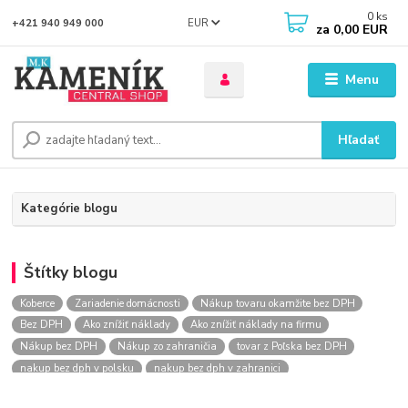
0
ks
EUR
+421 940 949 000
za
0,00 EUR
Menu
Hľadať
Kategórie blogu
Štítky blogu
Koberce
Zariadenie domácnosti
Nákup tovaru okamžite bez DPH
Bez DPH
Ako znížiť náklady
Ako znížiť náklady na firmu
Nákup bez DPH
Nákup zo zahraničia
tovar z Poľska bez DPH
nakup bez dph v polsku
nakup bez dph v zahranici
nakup bez dph zo zahranicia
nákup bez dph
nákup bez dph v eu