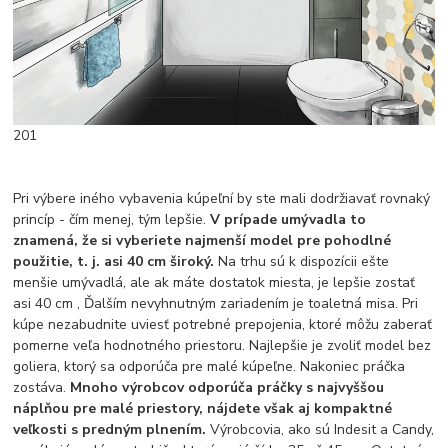
201
Pri výbere iného vybavenia kúpeľní by ste mali dodržiavať rovnaký
princíp - čím menej, tým lepšie.
V prípade umývadla to
znamená, že si vyberiete najmenší model pre pohodlné
použitie, t. j. asi 40 cm široký.
Na trhu sú k dispozícii ešte
menšie umývadlá, ale ak máte dostatok miesta, je lepšie zostať
asi 40 cm , Ďalším nevyhnutným zariadením je toaletná misa. Pri
kúpe nezabudnite uviesť potrebné prepojenia, ktoré môžu zaberať
pomerne veľa hodnotného priestoru. Najlepšie je zvoliť model bez
goliera, ktorý sa odporúča pre malé kúpeľne. Nakoniec práčka
zostáva.
Mnoho výrobcov odporúča práčky s najvyššou
náplňou pre malé priestory, nájdete však aj kompaktné
veľkosti s predným plnením.
Výrobcovia, ako sú Indesit a Candy,