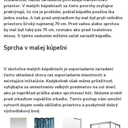
priestor. V malých kúpeľniach sa tieto povrchy zvyčajne
prekrývajú, čo nie je problém, pokiaľ kúpeľňu používa iba
jedna osoba. A tak pred umývadlom by mal byť pruh voľného
priestoru široký najmenej 70 cm. Pred vaňou alebo sprchou
by mal byť taký pás 75 cm, rovnako ako pred toaletnou
misou. S týmto vedomím môžete začať zariadiť kúpeľňu.
Sprcha v malej kúpeľni
V skutočne malých kúpeľniach je usporiadanie zariadení
často ukladané zhora cez usporiadanie miestnosti a
existujúce inštalácie. Kedykoľvek však máme príležitosť,
vyhýbajte sa umiestneniu veľkých predmetov na osi dverí,
ako je napríklad práčka alebo sprchovací kút.
Skúsme urobiť
pred zrkadlom najväčšie zrkadlo.
Tento postup nám umožní
vytvoriť dojem oveľa väčšieho priestoru a poskytnúť dobrý
východiskový bod.