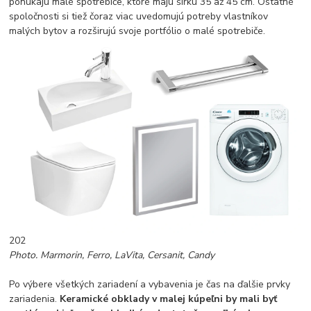
ponúkajú malé spotrebiče, ktoré majú šírku 35 až 45 cm. Ostatné
spoločnosti si tiež čoraz viac uvedomujú potreby vlastníkov
malých bytov a rozširujú svoje portfólio o malé spotrebiče.
202
Photo. Marmorin, Ferro, LaVita, Cersanit, Candy
Po výbere všetkých zariadení a vybavenia je čas na ďalšie prvky
zariadenia.
Keramické obklady v malej kúpeľni by mali byť