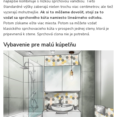
najlepšie kombinuje s nízkou sprchovou vaničkou. Tieto
štandardné výšky zaberajú nielen trochu viac centimetrov, ale tiež
vyzerajú mohutnejšie.
Ak si to môžeme dovoliť, stojí za to
vzdať sa sprchového kúta namiesto lineárneho odtoku.
Potom získame ešte viac miesta. Potom sa môžete vzdať
klasického sprchovacieho kúta v prospech jednej steny, ktorá je
pripevnená k stene. Sprchová clona nie je potrebná.
Vybavenie pre malú kúpeľňu