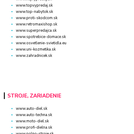
www.topvypredaj.sk
www.top-nabytok.sk
www.proti-skodcom.sk
www.retromaxishop.sk
www.superpredajca.sk
www.spotrebice-domace.sk
www.osvetlenie-svietidla.eu
www.uni-kozmetika.sk
www.zahradnicek.sk
STROJE, ZARIADENIE
www.auto-diel.sk
www.auto-techna.sk
www.moto-diel.sk
www.profi-dielna.sk
www.polno-stroje.sk