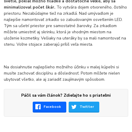
svetlé, pokiaľ možno hladké a dostatočne veľké, aby sa
minimalizoval počet škár.
To vytvára dojem otvoreného, čistého
priestoru. Nezabúdajme tiež na zrkadlá. Nad umývadlom je
najlepšie namontovať zrkadlo so zabudovaným osvetlením LED.
Tým sa ušetrí priestor pre samostatné žiarovky. Za zrkadlom
môžete umiestniť aj skrinku, ktorá je vhodným miestom na
uloženie kozmetiky. Vešiaky na uteráky by sa mali namontovať na
stenu. Voľne stojace zaberajú príliš veľa miesta.
Na dosiahnutie najlepšieho možného účinku v malej kúpeľni si
musíte zachovať disciplínu a dôslednosť. Potom môžete nielen
ubytovať všetko, ale aj zariadiť zaujímavým spôsobom.
Páčil sa vám článok? Zdieľajte ho s priateľmi
Facebook
Twitter