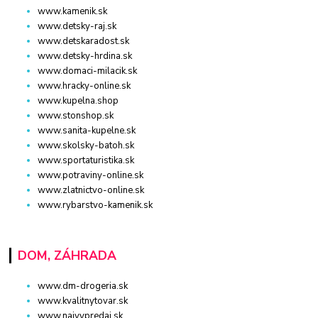
www.kamenik.sk
www.detsky-raj.sk
www.detskaradost.sk
www.detsky-hrdina.sk
www.domaci-milacik.sk
www.hracky-online.sk
www.kupelna.shop
www.stonshop.sk
www.sanita-kupelne.sk
www.skolsky-batoh.sk
www.sportaturistika.sk
www.potraviny-online.sk
www.zlatnictvo-online.sk
www.rybarstvo-kamenik.sk
DOM, ZÁHRADA
www.dm-drogeria.sk
www.kvalitnytovar.sk
www.najvypredaj.sk