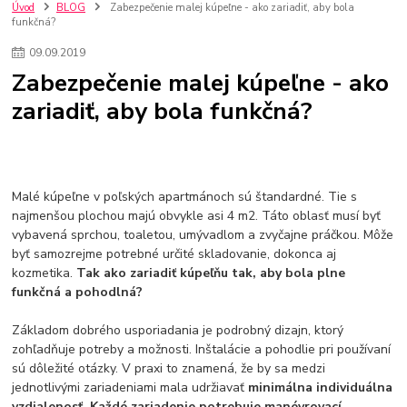
nakupovanie na firmu bez dph
szco nakup bez dph
doplnky
Úvod
BLOG
Zabezpečenie malej kúpeľne - ako zariadiť, aby bola
funkčná?
doplnky do domácnosti
svietidlá
osvetlenie
hodiny
zlaté doplnky
Vodovodné batérie pod okno
Vodovodné batérie
09
.
09
.
2019
Drezové batérie
Umyvadlové batérie
Kuchynské batérie
Zabezpečenie malej kúpeľne - ako
Drez so zásuvko
Drezy
Kuchynské drezy
Plyšové koberce
zariadiť, aby bola funkčná?
Kúpeľnové koberce
Behúne
pvc
linoleu
kúpelnové podložky
koberce do izby
umelá tráva
koberce do chodby
Jesenné trendy 2018
Dizajn interiériu
Doplnky do domácnosti
čalúnená textília
Poťahové látky
Poťahové látky na nábytok
Malé kúpeľne v poľských apartmánoch sú štandardné. Tie s
Provence
Usporiadanie obývacej izby
Nábytok
Boxy a obedáre
najmenšou plochou majú obvykle asi 4 m2. Táto oblasť musí byť
vybavená sprchou, toaletou, umývadlom a zvyčajne práčkou. Môže
byť samozrejme potrebné určité skladovanie, dokonca aj
kozmetika.
Tak ako zariadiť kúpeľňu tak, aby bola plne
funkčná a pohodlná?
Základom dobrého usporiadania je podrobný dizajn, ktorý
zohľadňuje potreby a možnosti. Inštalácie a pohodlie pri používaní
sú dôležité otázky. V praxi to znamená, že by sa medzi
jednotlivými zariadeniami mala udržiavať
minimálna individuálna
vzdialenosť. Každé zariadenie potrebuje manévrovací