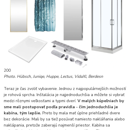
200
Photo. Hübsch, Juniqe, Huppe, Lectus, VidaXl, Berdesn
Teraz je čas zvoliť vybavenie. Jednou z najpopulárnejších možností
je rohová sprcha. Inštalácia je najjednoduchšia a môžete si vybrať
medzi rôznymi veľkosťami a typmi dverí.
V malých kúpeľniach by
sme mali postupovať podľa pravidla - čím jednoduchšia je
kabína, tým lepšie.
Preto by mala mať úplne priehľadné dvere
bez dekorácie. Mali by sa tiež posúvať namiesto nakláňania alebo
naklápania, pretože zaberajú najmenší priestor. Kabína sa