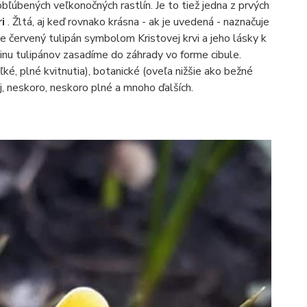
 obľúbených veľkonočných rastlín. Je to tiež jedna z prvých
ri
. Žltá, aj keď rovnako krásna - ak je uvedená - naznačuje
 červený tulipán symbolom Kristovej krvi a jeho lásky k
inu tulipánov zasadíme do záhrady vo forme cibule.
ľké, plné kvitnutia), botanické (oveľa nižšie ako bežné
áj, neskoro, neskoro plné a mnoho ďalších.