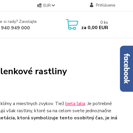
Prihlásenie
EUR
e si rady? Zavolajte.
0
ks
za
0,00 EUR
 940 949 000
lenkové rastliny
d klímy a miestnych zvykov. Tiež
biela ľalia
. Je potrebné
ujú však rastliny, ktoré sa na celom svete jednoznačne
etácia, ktorá symbolizuje tento osobitný čas, je iná