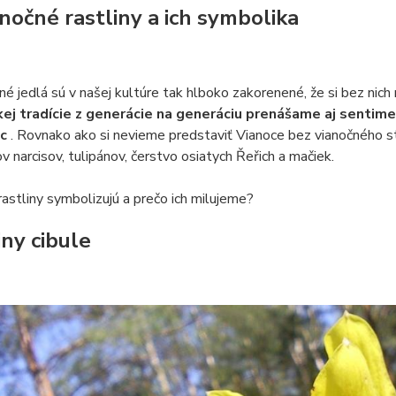
nočné rastliny a ich symbolika
é jedlá sú v našej kultúre tak hlboko zakorenené, že si bez ni
kej tradície z generácie na generáciu prenášame aj sentimen
oc
. Rovnako ako si nevieme predstaviť Vianoce bez vianočného st
v narcisov, tulipánov, čerstvo osiatych Řeřich a mačiek.
rastliny symbolizujú a prečo ich milujeme?
iny cibule