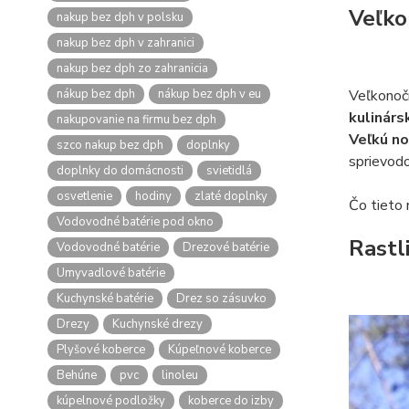
Veľko
nakup bez dph v polsku
nakup bez dph v zahranici
nakup bez dph zo zahranicia
nákup bez dph
nákup bez dph v eu
Veľkonočn
kulinárs
nakupovanie na firmu bez dph
Veľkú n
szco nakup bez dph
doplnky
sprievodo
doplnky do domácnosti
svietidlá
osvetlenie
hodiny
zlaté doplnky
Čo tieto 
Vodovodné batérie pod okno
Rastl
Vodovodné batérie
Drezové batérie
Umyvadlové batérie
Kuchynské batérie
Drez so zásuvko
Drezy
Kuchynské drezy
Plyšové koberce
Kúpeľnové koberce
Behúne
pvc
linoleu
kúpelnové podložky
koberce do izby