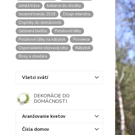
umelá tráva
koberce do chodby
Jesenné trendy 2018
Dizajn interiériu
Doplnky do domácnosti
čalúnená textília
Poťahové látky
Poťahové látky na nábytok
Provence
Usporiadanie obývacej izby
Nábytok
Boxy a obedáre
Všetci svätí
DEKORÁCIE DO
DOMÁCNOSTI
Aranžovanie kvetov
Čísla domov