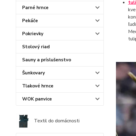
tul
Parné hrnce
kve
kon
Pekáče
ľuď
Med
Pokrievky
tul
Stolový riad
Sauny a príslušenstvo
Šunkovary
Tlakové hrnce
WOK panvice
Textil do domácnosti