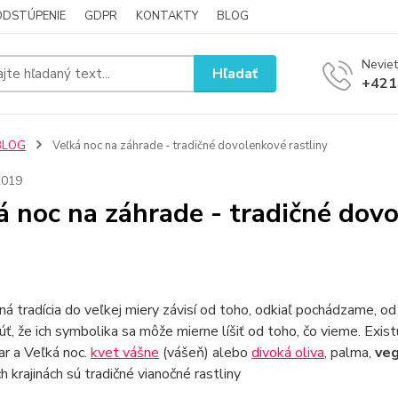
ODSTÚPENIE
GDPR
KONTAKTY
BLOG
Neviet
Hľadať
+421
BLOG
Veľká noc na záhrade - tradičné dovolenkové rastliny
2019
á noc na záhrade - tradičné dovo
á tradícia do veľkej miery závisí od toho, odkiaľ pochádzame, o
ť, že ich symbolika sa môže mierne líšiť od toho, čo vieme. Exist
jar a Veľká noc.
kvet vášne
(vášeň) alebo
divoká oliva
, palma,
veg
ch krajinách sú tradičné vianočné rastliny