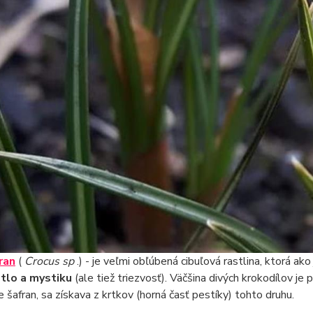
ran
(
Crocus sp
.) - je veľmi obľúbená cibuľová rastlina, ktorá ak
tlo a mystiku
(ale tiež triezvosť). Väčšina divých krokodílov je 
je šafran, sa získava z krtkov (horná časť pestíky) tohto druhu.