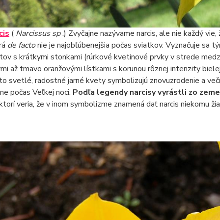
cis
(
Narcissus sp
.) Zvyčajne nazývame narcis, ale nie každý vie, 
rá
de facto
nie je najobľúbenejšia počas sviatkov. Vyznačuje sa t
tov s krátkymi stonkami (rúrkové kvetinové prvky v strede medzi o
ými až tmavo oranžovými lístkami s korunou rôznej intenzity bielej, 
to svetlé, radostné jarné kvety symbolizujú znovuzrodenie a večný
tne počas Veľkej noci.
Podľa legendy narcisy vyrástli zo zeme
ktorí veria, že v inom symbolizme znamená dať narcis niekomu žiar