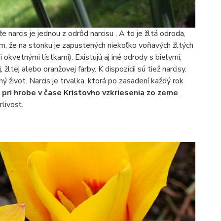
že narcis je jednou z odrôd narcisu , A to je žltá odroda,
ým, že na stonku je zapustených niekoľko voňavých žltých
kvetnými lístkami). Existujú aj iné odrody s bielymi,
žltej alebo oranžovej farby. K dispozícii sú tiež narcisy.
 život. Narcis je trvalka, ktorá po zasadení každý rok
 pri hrobe v čase Kristovho vzkriesenia zo zeme
.
livosť.