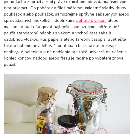
jednoducho zobrazí a robí práve okamihom odovzdania úsmevom
tvár príjemcu. Do pohárov a fliaš môžeme umiestniť všetky druhy
poukážok alebo poukážok, samozrejme správne zabalených alebo
sprevádzaných niekoľkými doplnkami.
poháre s vekom
alebo
maison jar budú fungovať najlepšie, samozrejme, môžete tiež
použiť štandardnú nádobu s vekom a vrchnú časť zabaliť
ozdobnou vložkou, kus papiera alebo farebný časopis. Svet ešte
takéto balenie nevidel! Vaši priatelia a blízki určite prekvapí
neobvyklé balenie a plné nadšenia pre také univerzálne riešenie.
Koniec koncov, nádobu alebo fľašu je možné po vybalení znova
použiť.