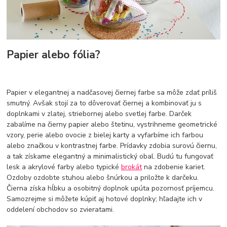
Papier alebo fólia?
Papier v elegantnej a nadčasovej čiernej farbe sa môže zdať príliš
smutný. Avšak stojí za to dôverovať čiernej a kombinovať ju s
doplnkami v zlatej, striebornej alebo svetlej farbe. Darček
zabalíme na čierny papier alebo štetinu, vystrihneme geometrické
vzory, perie alebo ovocie z bielej karty a vyfarbíme ich farbou
alebo značkou v kontrastnej farbe. Prídavky zdobia surovú čiernu,
a tak získame elegantný a minimalistický obal. Budú tu fungovať
lesk a akrylové farby alebo typické
brokát
na zdobenie kariet.
Ozdoby ozdobte stuhou alebo šnúrkou a priložte k darčeku.
Čierna získa hĺbku a osobitný doplnok upúta pozornosť príjemcu.
Samozrejme si môžete kúpiť aj hotové doplnky; hľadajte ich v
oddelení obchodov so zvieratami.