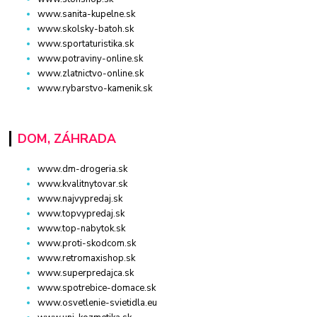
www.sanita-kupelne.sk
www.skolsky-batoh.sk
www.sportaturistika.sk
www.potraviny-online.sk
www.zlatnictvo-online.sk
www.rybarstvo-kamenik.sk
DOM, ZÁHRADA
www.dm-drogeria.sk
www.kvalitnytovar.sk
www.najvypredaj.sk
www.topvypredaj.sk
www.top-nabytok.sk
www.proti-skodcom.sk
www.retromaxishop.sk
www.superpredajca.sk
www.spotrebice-domace.sk
www.osvetlenie-svietidla.eu