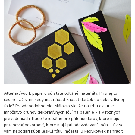
Alternatívou k papieru sú stále odlišné materiály; Priznaj to
čestne: Už si niekedy mal nápad zabaliť darček do dekoratívnej
fólie? Pravdepodobne nie. Málokto vie, že na trhu existuje
množstvo druhov dekoratívnych fólií na balenie - a v rôznych
prevedeniach! Bude to ideálne pre pálenie darov, ktoré majú
priťahovať pozornosť, ktoré majú pri odovzdávaní "páni". Ak sa
vám nepodarí kúpiť lesklú fóliu, môžete ju kedykoľvek nahradiť