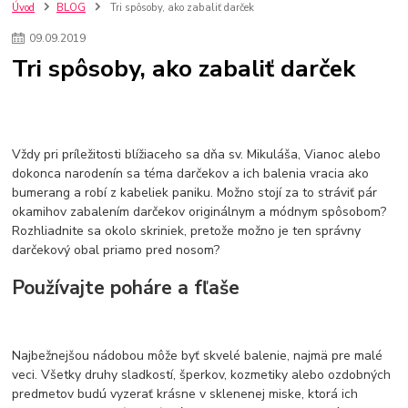
nakupovanie na firmu bez dph
szco nakup bez dph
doplnky
Úvod
BLOG
Tri spôsoby, ako zabaliť darček
doplnky do domácnosti
svietidlá
osvetlenie
hodiny
09
.
09
.
2019
zlaté doplnky
Vodovodné batérie pod okno
Vodovodné batérie
Tri spôsoby, ako zabaliť darček
Drezové batérie
Umyvadlové batérie
Kuchynské batérie
Drez so zásuvko
Drezy
Kuchynské drezy
Plyšové koberce
Kúpeľnové koberce
Behúne
pvc
linoleu
kúpelnové podložky
koberce do izby
umelá tráva
koberce do chodby
Vždy pri príležitosti blížiaceho sa dňa sv. Mikuláša, Vianoc alebo
Jesenné trendy 2018
Dizajn interiériu
Doplnky do domácnosti
dokonca narodenín sa téma darčekov a ich balenia vracia ako
čalúnená textília
Poťahové látky
Poťahové látky na nábytok
bumerang a robí z kabeliek paniku. Možno stojí za to stráviť pár
Provence
Usporiadanie obývacej izby
Nábytok
Boxy a obedáre
okamihov zabalením darčekov originálnym a módnym spôsobom?
Rozhliadnite sa okolo skriniek, pretože možno je ten správny
darčekový obal priamo pred nosom?
Používajte poháre a fľaše
Najbežnejšou nádobou môže byť skvelé balenie, najmä pre malé
veci. Všetky druhy sladkostí, šperkov, kozmetiky alebo ozdobných
predmetov budú vyzerať krásne v sklenenej miske, ktorá ich