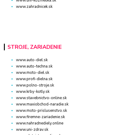
www.uni-kozmetika.sk
www.zahradnicek.sk
STROJE, ZARIADENIE
www.auto-diel.sk
www.auto-techna.sk
www.moto-diel.sk
www.profi-dielna.sk
www.polno-stroje.sk
www.krby-kotly.sk
www.stavebnictvo-online.sk
www.maxiobchod-naradie.sk
www.moto-prislusenstvo.sk
www.firemne-zariadenie.sk
www.nahradnediely.online
www.uni-zdrav.sk