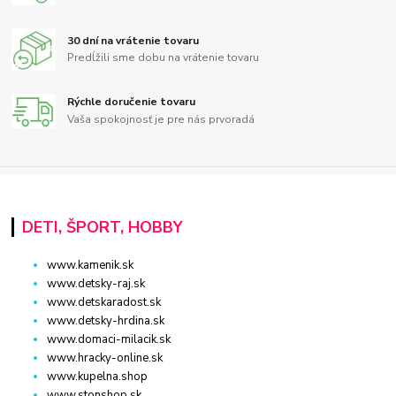
30 dní na vrátenie tovaru
Predĺžili sme dobu na vrátenie tovaru
Rýchle doručenie tovaru
Vaša spokojnosť je pre nás prvoradá
DETI, ŠPORT, HOBBY
www.kamenik.sk
www.detsky-raj.sk
www.detskaradost.sk
www.detsky-hrdina.sk
www.domaci-milacik.sk
www.hracky-online.sk
www.kupelna.shop
www.stonshop.sk