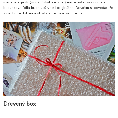
menej elegantným náprotivkom, ktorý môže byť u vás doma -
bublinková fólia bude tiež veľmi originálna. Dovolím si povedať, že
v nej bude dokonca skrytá antistresová funkcia.
Drevený box