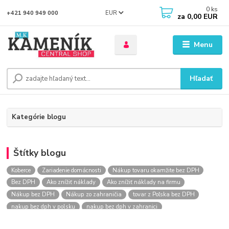
0
ks
EUR
+421 940 949 000
za
0,00 EUR
Menu
Hľadať
Kategórie blogu
Štítky blogu
Koberce
Zariadenie domácnosti
Nákup tovaru okamžite bez DPH
Bez DPH
Ako znížiť náklady
Ako znížiť náklady na firmu
Nákup bez DPH
Nákup zo zahraničia
tovar z Poľska bez DPH
nakup bez dph v polsku
nakup bez dph v zahranici
nakup bez dph zo zahranicia
nákup bez dph
nákup bez dph v eu