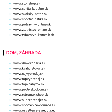
www.stonshop.sk
www.sanita-kupelne.sk
www.skolsky-batoh.sk
www.sportaturistika.sk
www.potraviny-online.sk
www.zlatnictvo-online.sk
www.rybarstvo-kamenik.sk
DOM, ZÁHRADA
www.dm-drogeria.sk
www.kvalitnytovar.sk
www.najvypredaj.sk
www.topvypredaj.sk
www.top-nabytok.sk
www.proti-skodcom.sk
www.retromaxishop.sk
www.superpredajca.sk
www.spotrebice-domace.sk
www.osvetlenie-svietidla.eu