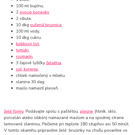
100 ml bujónu,
2
ovocie borievky
,
2 cibule,
10 dkg
sušená brusnica
,
100 ml vody,
10 dkg cukru,
bobkový list
,
tymián
,
rozmarín
,
3 čajové lyžičky
želatína
,
soľ, korenie
,
chlieb namočený v mlieku,
slanina 30 dag
maslo namastí pleseň.
želé formy
. Podávajte spolu s paštétou.
plesne
(hliník, sklo,
porcelán alebo silikón) namazané maslom a na spodnej strane
lemované slaninou. Pečieme pri teplote 180 stupňov asi 50 minút.
V tomto okamihu pripravíme želé: brusinky na chvíľu povaríme vo