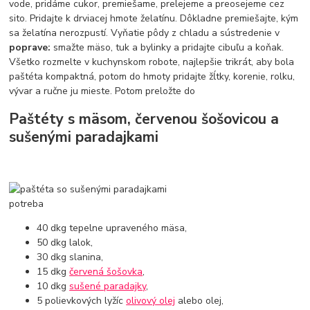
vode, pridáme cukor, premiešame, prelejeme a preosejeme cez
sito. Pridajte k drviacej hmote želatínu. Dôkladne premiešajte, kým
sa želatína nerozpustí. Vyňatie pôdy z chladu a sústredenie v
poprave:
smažte mäso, tuk a bylinky a pridajte cibuľu a koňak.
Všetko rozmelte v kuchynskom robote, najlepšie trikrát, aby bola
paštéta kompaktná, potom do hmoty pridajte žĺtky, korenie, rolku,
vývar a ručne ju mieste. Potom preložte do
Paštéty s mäsom, červenou šošovicou a
sušenými paradajkami
potreba
40 dkg tepelne upraveného mäsa,
50 dkg lalok,
30 dkg slanina,
15 dkg
červená šošovka
,
10 dkg
sušené paradajky
,
5 polievkových lyžíc
olivový olej
alebo olej,