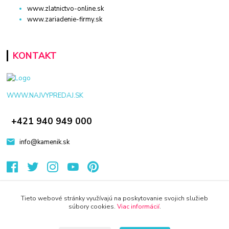
www.zlatnictvo-online.sk
www.zariadenie-firmy.sk
KONTAKT
WWW.NAJVYPREDAJ.SK
+421 940 949 000
info@kamenik.sk
Tieto webové stránky využívajú na poskytovanie svojich služieb
súbory cookies.
Viac informácií
.
© 2024 Všetky práva vyhradené KAMENIK.SK
Vytvorené na
Eshop-rychlo.sk