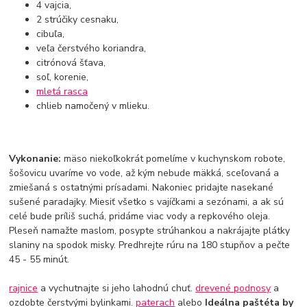
4 vajcia,
2 strúčiky cesnaku,
cibuľa,
veľa čerstvého koriandra,
citrónová šťava,
soľ, korenie,
mletá rasca
chlieb namočený v mlieku.
Vykonanie:
mäso niekoľkokrát pomelíme v kuchynskom robote,
šošovicu uvaríme vo vode, až kým nebude mäkká, sceľovaná a
zmiešaná s ostatnými prísadami. Nakoniec pridajte nasekané
sušené paradajky. Miesiť všetko s vajíčkami a sezónami, a ak sú
celé bude príliš suchá, pridáme viac vody a repkového oleja.
Pleseň namažte maslom, posypte strúhankou a nakrájajte plátky
slaniny na spodok misky. Predhrejte rúru na 180 stupňov a pečte
45 - 55 minút.
rajnice
a vychutnajte si jeho lahodnú chuť.
drevené podnosy
a
ozdobte čerstvými bylinkami.
paterach
alebo
Ideálna paštéta by