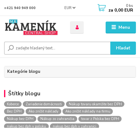
0
ks
EUR
+421 940 949 000
za
0,00 EUR
Menu
Hľadať
Kategórie blogu
Štítky blogu
Koberce
Zariadenie domácnosti
Nákup tovaru okamžite bez DPH
Bez DPH
Ako znížiť náklady
Ako znížiť náklady na firmu
Nákup bez DPH
Nákup zo zahraničia
tovar z Poľska bez DPH
nakup bez dph v polsku
nakup bez dph v zahranici
nakup bez dph zo zahranicia
nákup bez dph
nákup bez dph v eu