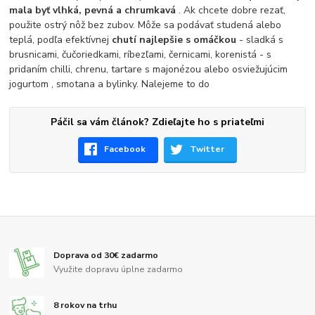
mala byť vlhká, pevná a chrumkavá
. Ak chcete dobre rezať,
použite ostrý nôž bez zubov. Môže sa podávať studená alebo
teplá, podľa efektívnej
chutí najlepšie s omáčkou
- sladká s
brusnicami, čučoriedkami, ríbezľami, černicami, korenistá - s
pridaním chilli, chrenu, tartare s majonézou alebo osviežujúcim
jogurtom , smotana a bylinky. Nalejeme to do
Páčil sa vám článok? Zdieľajte ho s priateľmi
Facebook
Twitter
Doprava od 30€ zadarmo
Využite dopravu úplne zadarmo
8 rokov na trhu