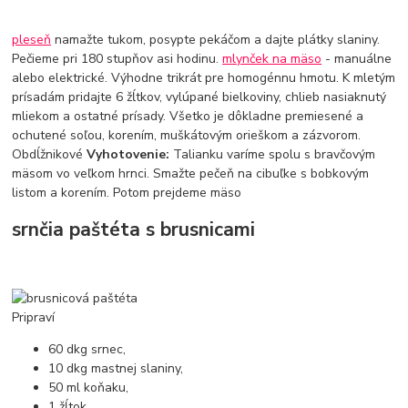
pleseň
namažte tukom, posypte pekáčom a dajte plátky slaniny.
Pečieme pri 180 stupňov asi hodinu.
mlynček na mäso
- manuálne
alebo elektrické. Výhodne trikrát pre homogénnu hmotu. K mletým
prísadám pridajte 6 žĺtkov, vylúpané bielkoviny, chlieb nasiaknutý
mliekom a ostatné prísady. Všetko je dôkladne premiesené a
ochutené soľou, korením, muškátovým orieškom a zázvorom.
Obdĺžnikové
Vyhotovenie:
Talianku varíme spolu s bravčovým
mäsom vo veľkom hrnci. Smažte pečeň na cibuľke s bobkovým
listom a korením. Potom prejdeme mäso
srnčia paštéta s brusnicami
Pripraví
60 dkg srnec,
10 dkg mastnej slaniny,
50 ml koňaku,
1 žĺtok,