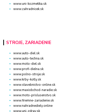
www.uni-kozmetika.sk
www.zahradnicek.sk
STROJE, ZARIADENIE
www.auto-diel.sk
www.auto-techna.sk
www.moto-diel.sk
www.profi-dielna.sk
www.polno-stroje.sk
www.krby-kotly.sk
www.stavebnictvo-online.sk
www.maxiobchod-naradie.sk
www.moto-prislusenstvo.sk
www.firemne-zariadenie.sk
www.nahradnediely.online
www.uni-zdrav.sk