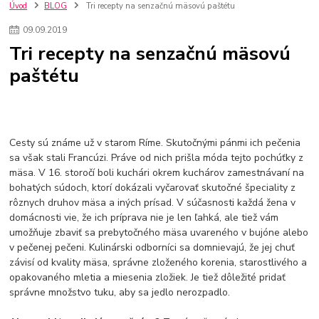
nakupovanie na firmu bez dph
szco nakup bez dph
doplnky
Úvod
BLOG
Tri recepty na senzačnú mäsovú paštétu
doplnky do domácnosti
svietidlá
osvetlenie
hodiny
09
.
09
.
2019
zlaté doplnky
Vodovodné batérie pod okno
Vodovodné batérie
Tri recepty na senzačnú mäsovú
Drezové batérie
Umyvadlové batérie
Kuchynské batérie
paštétu
Drez so zásuvko
Drezy
Kuchynské drezy
Plyšové koberce
Kúpeľnové koberce
Behúne
pvc
linoleu
kúpelnové podložky
koberce do izby
umelá tráva
koberce do chodby
Jesenné trendy 2018
Dizajn interiériu
Doplnky do domácnosti
čalúnená textília
Poťahové látky
Poťahové látky na nábytok
Cesty sú známe už v starom Ríme. Skutočnými pánmi ich pečenia
Provence
Usporiadanie obývacej izby
Nábytok
Boxy a obedáre
sa však stali Francúzi. Práve od nich prišla móda tejto pochúťky z
mäsa. V 16. storočí boli kuchári okrem kuchárov zamestnávaní na
bohatých súdoch, ktorí dokázali vyčarovať skutočné špeciality z
rôznych druhov mäsa a iných prísad. V súčasnosti každá žena v
domácnosti vie, že ich príprava nie je len ľahká, ale tiež vám
umožňuje zbaviť sa prebytočného mäsa uvareného v bujóne alebo
v pečenej pečeni. Kulinárski odborníci sa domnievajú, že jej chuť
závisí od kvality mäsa, správne zloženého korenia, starostlivého a
opakovaného mletia a miesenia zložiek. Je tiež dôležité pridať
správne množstvo tuku, aby sa jedlo nerozpadlo.