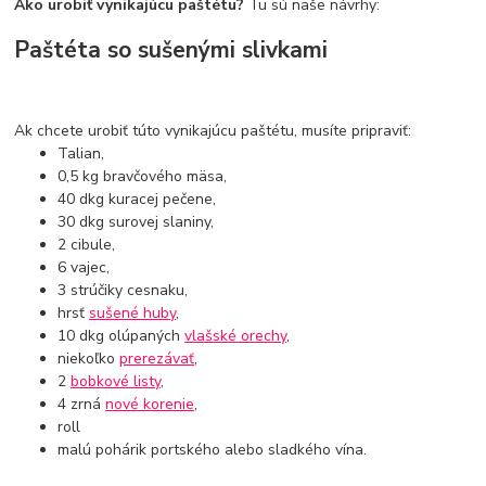
Ako urobiť vynikajúcu paštétu?
Tu sú naše návrhy:
Paštéta so sušenými slivkami
Ak chcete urobiť túto vynikajúcu paštétu, musíte pripraviť:
Talian,
0,5 kg bravčového mäsa,
40 dkg kuracej pečene,
30 dkg surovej slaniny,
2 cibule,
6 vajec,
3 strúčiky cesnaku,
hrsť
sušené huby
,
10 dkg olúpaných
vlašské orechy
,
niekoľko
prerezávať
,
2
bobkové listy
,
4 zrná
nové korenie
,
roll
malú pohárik portského alebo sladkého vína.