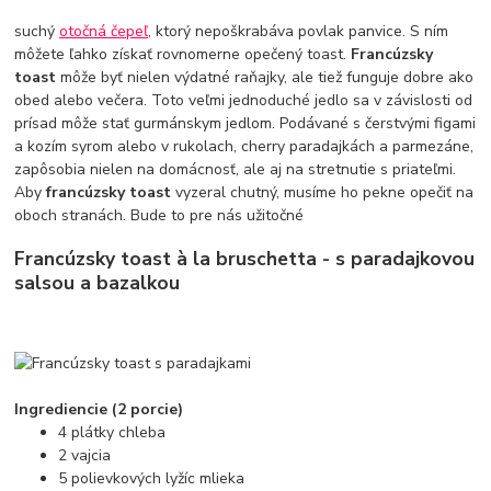
suchý
otočná čepeľ
, ktorý nepoškrabáva povlak panvice. S ním
môžete ľahko získať rovnomerne opečený toast.
Francúzsky
toast
môže byť nielen výdatné raňajky, ale tiež funguje dobre ako
obed alebo večera. Toto veľmi jednoduché jedlo sa v závislosti od
prísad môže stať gurmánskym jedlom. Podávané s čerstvými figami
a kozím syrom alebo v rukolach, cherry paradajkách a parmezáne,
zapôsobia nielen na domácnosť, ale aj na stretnutie s priateľmi.
Aby
francúzsky toast
vyzeral chutný, musíme ho pekne opečiť na
oboch stranách. Bude to pre nás užitočné
Francúzsky toast à la bruschetta - s paradajkovou
salsou a bazalkou
Ingrediencie (2 porcie)
4 plátky chleba
2 vajcia
5 polievkových lyžíc mlieka