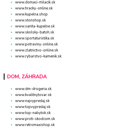
www.domaci-milacik.sk
www.hracky-online.sk
www.kupelna.shop
www.stonshop.sk
www.sanita-kupelne.sk
www.skolsky-batoh.sk
www.sportaturistika.sk
www.potraviny-online.sk
www.zlatnictvo-online.sk
www.rybarstvo-kamenik.sk
DOM, ZÁHRADA
www.dm-drogeria.sk
www.kvalitnytovar.sk
www.najvypredaj.sk
www.topvypredaj.sk
www.top-nabytok.sk
www.proti-skodcom.sk
www.retromaxishop.sk