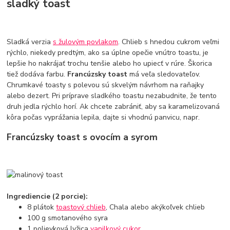
sladký toast
Sladká verzia
s žulovým povlakom
. Chlieb s hnedou cukrom veľmi
rýchlo, niekedy predtým, ako sa úplne opečie vnútro toastu, je
lepšie ho nakrájať trochu tenšie alebo ho upiecť v rúre. Škorica
tiež dodáva farbu.
Francúzsky toast
má veľa sledovateľov.
Chrumkavé toasty s polevou sú skvelým návrhom na raňajky
alebo dezert. Pri príprave sladkého toastu nezabudnite, že tento
druh jedla rýchlo horí. Ak chcete zabrániť, aby sa karamelizovaná
kôra počas vyprážania lepila, dajte si vhodnú panvicu, napr.
Francúzsky toast s ovocím a syrom
Ingrediencie (2 porcie):
8 plátok
toastový chlieb
, Chala alebo akýkoľvek chlieb
100 g smotanového syra
1 polievková lyžica
vanilkový cukor