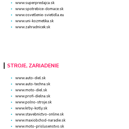
www.superpredajca.sk
www.spotrebice-domace.sk
www.osvetlenie-svietidla.eu
www.uni-kozmetika.sk
www.zahradnicek.sk
STROJE, ZARIADENIE
www.auto-diel.sk
www.auto-techna.sk
www.moto-diel.sk
www.profi-dielna.sk
www.polno-stroje.sk
www.krby-kotly.sk
www.stavebnictvo-online.sk
www.maxiobchod-naradie.sk
www.moto-prislusenstvo.sk