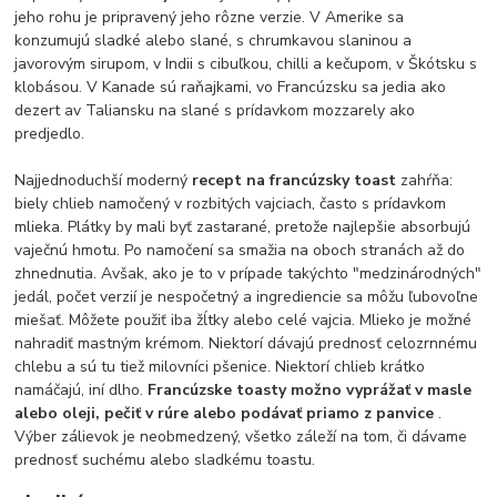
jeho rohu je pripravený jeho rôzne verzie. V Amerike sa
konzumujú sladké alebo slané, s chrumkavou slaninou a
javorovým sirupom, v Indii s cibuľkou, chilli a kečupom, v Škótsku s
klobásou. V Kanade sú raňajkami, vo Francúzsku sa jedia ako
dezert av Taliansku na slané s prídavkom mozzarely ako
predjedlo.
Najjednoduchší moderný
recept na francúzsky toast
zahŕňa:
biely chlieb namočený v rozbitých vajciach, často s prídavkom
mlieka. Plátky by mali byť zastarané, pretože najlepšie absorbujú
vaječnú hmotu. Po namočení sa smažia na oboch stranách až do
zhnednutia. Avšak, ako je to v prípade takýchto "medzinárodných"
jedál, počet verzií je nespočetný a ingrediencie sa môžu ľubovoľne
miešať. Môžete použiť iba žĺtky alebo celé vajcia. Mlieko je možné
nahradiť mastným krémom. Niektorí dávajú prednosť celozrnnému
chlebu a sú tu tiež milovníci pšenice. Niektorí chlieb krátko
namáčajú, iní dlho.
Francúzske toasty možno vyprážať v masle
alebo oleji, pečiť v rúre alebo podávať priamo z panvice
.
Výber zálievok je neobmedzený, všetko záleží na tom, či dávame
prednosť suchému alebo sladkému toastu.