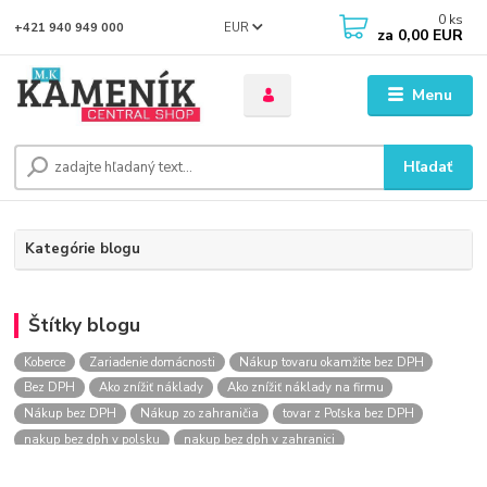
0
ks
EUR
+421 940 949 000
za
0,00 EUR
Menu
Hľadať
Kategórie blogu
Štítky blogu
Koberce
Zariadenie domácnosti
Nákup tovaru okamžite bez DPH
Bez DPH
Ako znížiť náklady
Ako znížiť náklady na firmu
Nákup bez DPH
Nákup zo zahraničia
tovar z Poľska bez DPH
nakup bez dph v polsku
nakup bez dph v zahranici
nakup bez dph zo zahranicia
nákup bez dph
nákup bez dph v eu