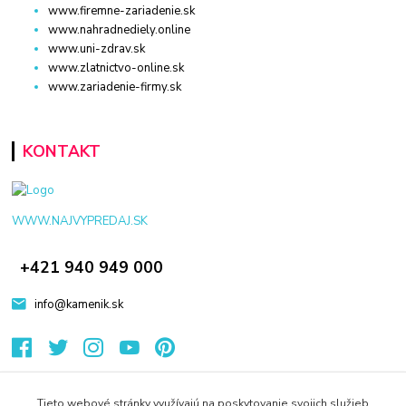
www.firemne-zariadenie.sk
www.nahradnediely.online
www.uni-zdrav.sk
www.zlatnictvo-online.sk
www.zariadenie-firmy.sk
KONTAKT
WWW.NAJVYPREDAJ.SK
+421 940 949 000
info@kamenik.sk
Tieto webové stránky využívajú na poskytovanie svojich služieb