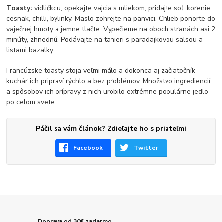
Toasty:
vidličkou, opekajte vajcia s mliekom, pridajte soľ, korenie,
cesnak, chilli, bylinky. Maslo zohrejte na panvici. Chlieb ponorte do
vaječnej hmoty a jemne tlačte. Vypečieme na oboch stranách asi 2
minúty, zhnednú. Podávajte na tanieri s paradajkovou salsou a
listami bazalky.
Francúzske toasty stoja veľmi málo a dokonca aj začiatočník
kuchár ich pripraví rýchlo a bez problémov. Množstvo ingrediencií
a spôsobov ich prípravy z nich urobilo extrémne populárne jedlo
po celom svete.
Páčil sa vám článok? Zdieľajte ho s priateľmi
Facebook
Twitter
Doprava od 30€ zadarmo