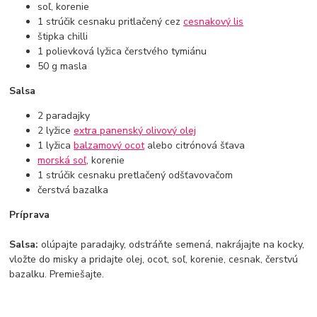
soľ, korenie
1 strúčik cesnaku pritlačený cez
cesnakový lis
štipka chilli
1 polievková lyžica čerstvého tymiánu
50 g masla
Salsa
2 paradajky
2 lyžice
extra panenský olivový olej
1 lyžica
balzamový ocot
alebo citrónová šťava
morská soľ
, korenie
1 strúčik cesnaku pretlačený odšťavovačom
čerstvá bazalka
Príprava
Salsa:
olúpajte paradajky, odstráňte semená, nakrájajte na kocky,
vložte do misky a pridajte olej, ocot, soľ, korenie, cesnak, čerstvú
bazalku. Premiešajte.