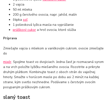
2 vajcia
50 ml mlieka
200 g čerstvého ovocia, napr. jahôd, malín
štipka
soľ
1 polievková lyžica masla na vyprážanie
práškový cukor
a hrsť ovocia, ktoré slúžia
Príprava
Zmiešajte vajcia s mliekom a vanilkovým cukrom, ovocie zmiešajte
do
mixér
. Spojíme toast vo dvojiciach. Jedna časť je rozmazaná syrom
a na vrch položte lyžičku miešaného ovocia. Rozotrite a prikryte
druhým plátkom. Kombinujte toast z oboch strán do vaječnej
hmoty. Smažte v horúcom masle po dobu asi 2 minút na každej
strane, kým svetlo nezhnedne. Podávame s čerstvým ovocím
posypaným práškovým cukrom.
slaný toast