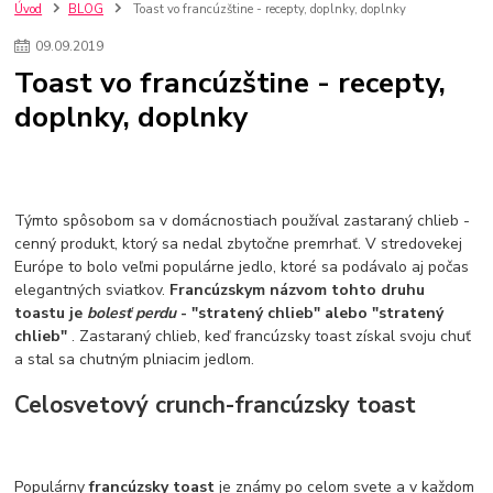
nakupovanie na firmu bez dph
szco nakup bez dph
doplnky
Úvod
BLOG
Toast vo francúzštine - recepty, doplnky, doplnky
doplnky do domácnosti
svietidlá
osvetlenie
hodiny
09
.
09
.
2019
zlaté doplnky
Vodovodné batérie pod okno
Vodovodné batérie
Toast vo francúzštine - recepty,
Drezové batérie
Umyvadlové batérie
Kuchynské batérie
doplnky, doplnky
Drez so zásuvko
Drezy
Kuchynské drezy
Plyšové koberce
Kúpeľnové koberce
Behúne
pvc
linoleu
kúpelnové podložky
koberce do izby
umelá tráva
koberce do chodby
Jesenné trendy 2018
Dizajn interiériu
Doplnky do domácnosti
čalúnená textília
Poťahové látky
Poťahové látky na nábytok
Týmto spôsobom sa v domácnostiach používal zastaraný chlieb -
Provence
Usporiadanie obývacej izby
Nábytok
Boxy a obedáre
cenný produkt, ktorý sa nedal zbytočne premrhať. V stredovekej
Európe to bolo veľmi populárne jedlo, ktoré sa podávalo aj počas
elegantných sviatkov.
Francúzskym názvom tohto druhu
toastu je
bolesť perdu
- "stratený chlieb" alebo "stratený
chlieb"
. Zastaraný chlieb, keď francúzsky toast získal svoju chuť
a stal sa chutným plniacim jedlom.
Celosvetový crunch-francúzsky toast
Populárny
francúzsky toast
je známy po celom svete a v každom