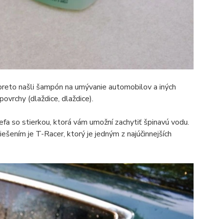
 preto našli šampón na umývanie automobilov a iných
povrchy (dlaždice, dlaždice).
kefa so stierkou, ktorá vám umožní zachytiť špinavú vodu.
ešením je T-Racer, ktorý je jedným z najúčinnejších