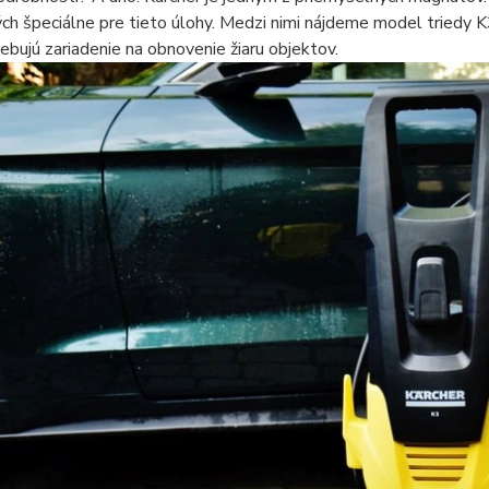
ch špeciálne pre tieto úlohy. Medzi nimi nájdeme model triedy K
rebujú zariadenie na obnovenie žiaru objektov.