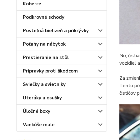
Koberce
Podkrovné schody
Posteľná bielizeň a prikrývky
Poťahy na nábytok
No, čisti
Prestieranie na stôl
vozidiel 
Prípravky proti škodcom
Za zmienk
Sviečky a svietniky
Tento prv
čističov 
Uteráky a osušky
Úložné boxy
Vankúše male