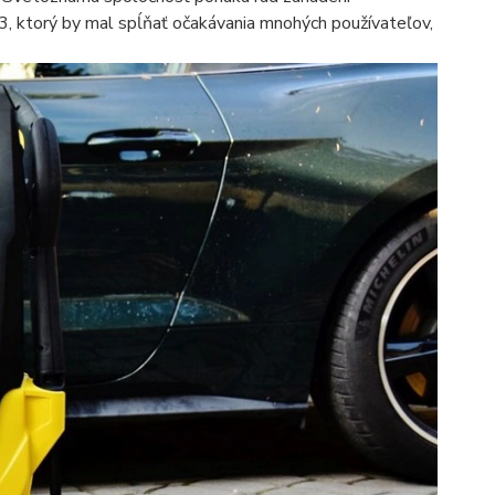
3, ktorý by mal spĺňať očakávania mnohých používateľov,