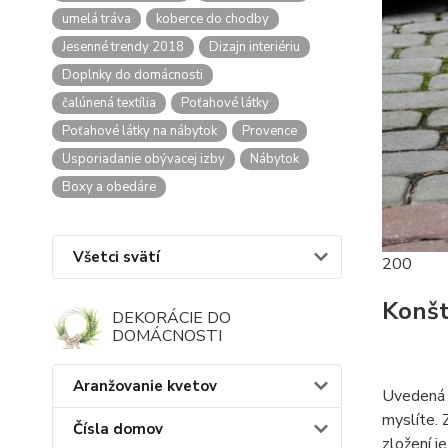
umelá tráva
koberce do chodby
Jesenné trendy 2018
Dizajn interiériu
Doplnky do domácnosti
čalúnená textília
Poťahové látky
Poťahové látky na nábytok
Provence
Usporiadanie obývacej izby
Nábytok
Boxy a obedáre
Všetci svätí
200
Konšt
DEKORÁCIE DO
DOMÁCNOSTI
Aranžovanie kvetov
Uvedená p
myslíte. 
Čísla domov
zložení 