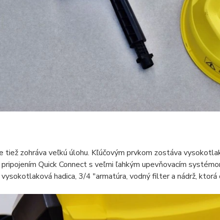
 tiež zohráva veľkú úlohu. Kľúčovým prvkom zostáva vysokotlakov
pripojením Quick Connect s veľmi ľahkým upevňovacím systémom. 
vysokotlaková hadica, 3/4 "armatúra, vodný filter a nádrž, ktorá 