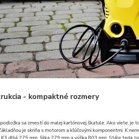
rukcia - kompaktné rozmery
odložka sa zmestí do malej kartónovej škatule. Ako viete, je to 
Základňou je skriňa s motorom a kľúčovými komponentmi. K nemu
je K3 dlhá 275 mm, šírka 279 mm a výška 803 mm. Stále teda zo