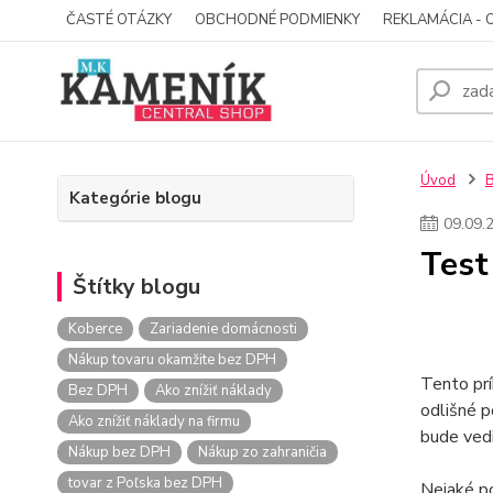
ČASTÉ OTÁZKY
OBCHODNÉ PODMIENKY
REKLAMÁCIA - 
Úvod
Kategórie blogu
09
.
09
.
Test
Štítky blogu
Koberce
Zariadenie domácnosti
Nákup tovaru okamžite bez DPH
Tento pr
Bez DPH
Ako znížiť náklady
odlišné p
Ako znížiť náklady na firmu
bude vedi
Nákup bez DPH
Nákup zo zahraničia
tovar z Poľska bez DPH
Nejaké p