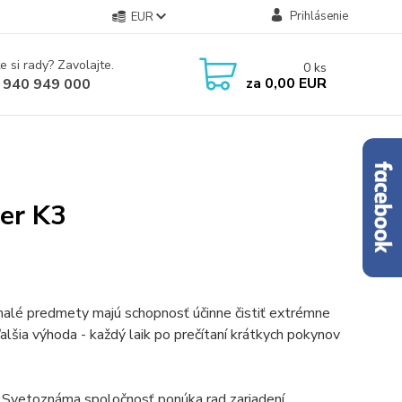
Prihlásenie
EUR
e si rady? Zavolajte.
0
ks
za
0,00 EUR
 940 949 000
er K3
 malé predmety majú schopnosť účinne čistiť extrémne
 ďalšia výhoda - každý laik po prečítaní krátkych pokynov
. Svetoznáma spoločnosť ponúka rad zariadení