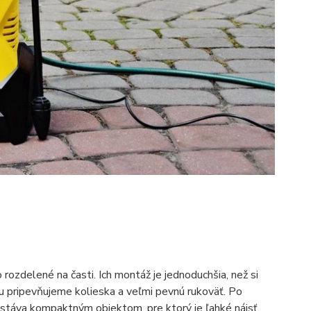
rozdelené na časti. Ich montáž je jednoduchšia, než si
 pripevňujeme kolieska a veľmi pevnú rukoväť. Po
stáva kompaktným objektom, pre ktorý je ľahké nájsť