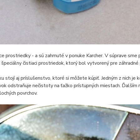
ace prostriedky - a sú zahrnuté v ponuke Karcher. V súprave sme
a špeciálny čistiaci prostriedok, ktorý bol vytvorený pre záhradné 
u stojí aj príslušenstvo, ktoré si môžete kúpiť. Jedným z nich je 
ok odstraňuje nečistoty na ťažko prístupných miestach. Ďalším ri
plochých povrchov.