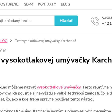
ODSTÚPENIE
GDPR
KONTAKTY
BLOG
Neviet
Hľadať
+421
BLOG
Test vysokotlakovej umývačky Karcher K3
2019
 vysokotlakovej umývačky Karch
íklad môžeme nazvať
vysokotlakové umývačky
. Tieto relatívne
ovrchy. Ich použitie si nevyžaduje veľké technické znalosti, čo je
eť, čo, ako a kde treba správne používať tento nástroj.
odrobnosti? A áno. Karcher je jedným z priemyselných magnátov