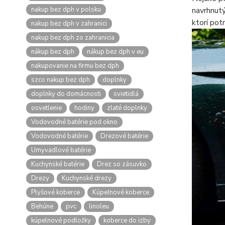
nakup bez dph v polsku
navrhnutý
ktorí pot
nakup bez dph v zahranici
nakup bez dph zo zahranicia
nákup bez dph
nákup bez dph v eu
nakupovanie na firmu bez dph
szco nakup bez dph
doplnky
doplnky do domácnosti
svietidlá
osvetlenie
hodiny
zlaté doplnky
Vodovodné batérie pod okno
Vodovodné batérie
Drezové batérie
Umyvadlové batérie
Kuchynské batérie
Drez so zásuvko
Drezy
Kuchynské drezy
Plyšové koberce
Kúpeľnové koberce
Behúne
pvc
linoleu
kúpelnové podložky
koberce do izby