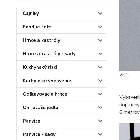
Čajníky
Fondue sets
Hrnce a kastróly
Hrnce a kastróly - sady
Kuchynský riad
201
Kuchynské vybavenie
Odšťavovacie hrnce
Vybavenie
doplnený 
Ohrievače jedla
6 metrov 
Panvice
Panvice - sady