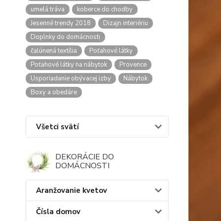
umelá tráva
koberce do chodby
Jesenné trendy 2018
Dizajn interiériu
Doplnky do domácnosti
čalúnená textília
Poťahové látky
Poťahové látky na nábytok
Provence
Usporiadanie obývacej izby
Nábytok
Boxy a obedáre
Všetci svätí
DEKORÁCIE DO
DOMÁCNOSTI
Aranžovanie kvetov
Čísla domov