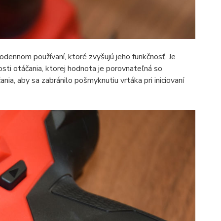
odennom používaní, ktoré zvyšujú jeho funkčnosť. Je
sti otáčania, ktorej hodnota je porovnateľná so
ia, aby sa zabránilo pošmyknutiu vrtáka pri iniciovaní