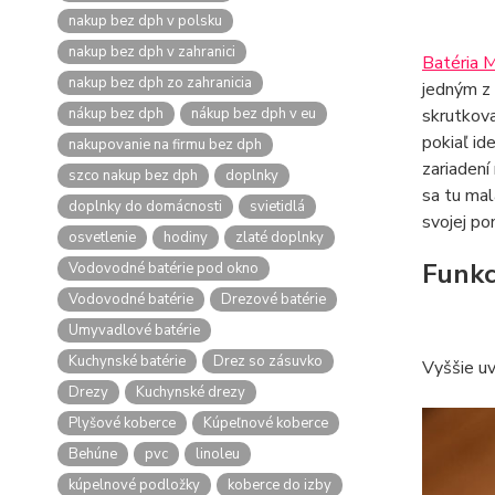
nakup bez dph v polsku
nakup bez dph v zahranici
Batéria 
nakup bez dph zo zahranicia
jedným z 
nákup bez dph
nákup bez dph v eu
skrutkova
pokiaľ id
nakupovanie na firmu bez dph
zariadení
szco nakup bez dph
doplnky
sa tu mal
doplnky do domácnosti
svietidlá
svojej po
osvetlenie
hodiny
zlaté doplnky
Funkc
Vodovodné batérie pod okno
Vodovodné batérie
Drezové batérie
Umyvadlové batérie
Kuchynské batérie
Drez so zásuvko
Vyššie uv
Drezy
Kuchynské drezy
Plyšové koberce
Kúpeľnové koberce
Behúne
pvc
linoleu
kúpelnové podložky
koberce do izby