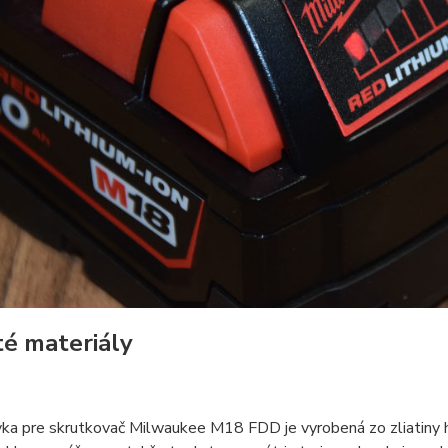
té materiály
a pre skrutkovač Milwaukee M18 FDD je vyrobená zo zliatiny hl