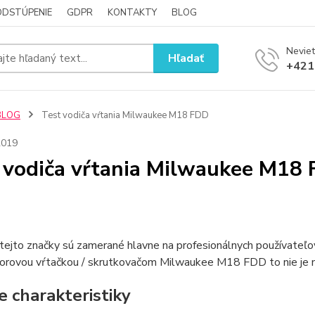
ODSTÚPENIE
GDPR
KONTAKTY
BLOG
Neviet
Hľadať
+421
BLOG
Test vodiča vŕtania Milwaukee M18 FDD
2019
 vodiča vŕtania Milwaukee M18
tejto značky sú zamerané hlavne na profesionálnych používateľov
orovou vŕtačkou / skrutkovačom Milwaukee M18 FDD to nie je ni
e charakteristiky