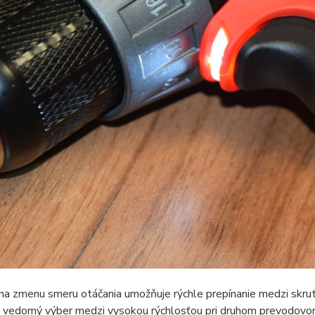
 na zmenu smeru otáčania umožňuje rýchle prepínanie medzi skr
 vedomý výber medzi vysokou rýchlosťou pri druhom prevodovo