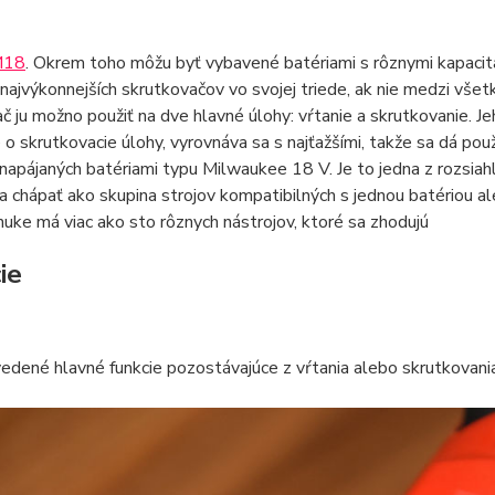
M18
. Okrem toho môžu byť vybavené batériami s rôznymi kapacitam
najvýkonnejších skrutkovačov vo svojej triede, ak nie medzi vše
č ju možno použiť na dve hlavné úlohy: vŕtanie a skrutkovanie. J
e o skrutkovacie úlohy, vyrovnáva sa s najťažšími, takže sa dá pou
 napájaných batériami typu Milwaukee 18 V. Je to jedna z rozsiahl
a chápať ako skupina strojov kompatibilných s jednou batériou 
nuke má viac ako sto rôznych nástrojov, ktoré sa zhodujú
ie
edené hlavné funkcie pozostávajúce z vŕtania alebo skrutkovani