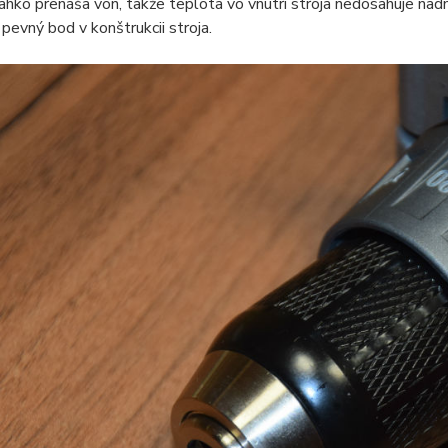
ľahko prenáša von, takže teplota vo vnútri stroja nedosahuje nad
 pevný bod v konštrukcii stroja.