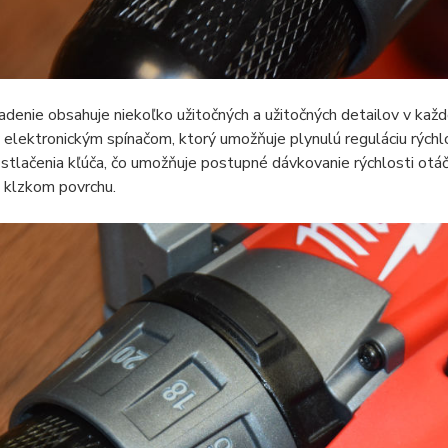
adenie obsahuje niekoľko užitočných a užitočných detailov v každ
elektronickým spínačom, ktorý umožňuje plynulú reguláciu rýchlo
tlačenia kľúča, čo umožňuje postupné dávkovanie rýchlosti otáčan
 klzkom povrchu.