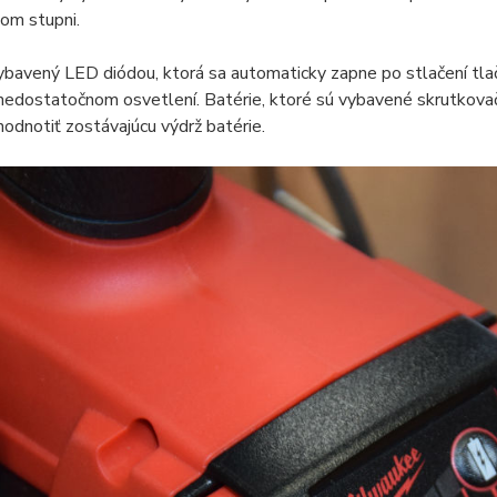
om stupni.
vybavený LED diódou, ktorá sa automaticky zapne po stlačení tlač
 nedostatočnom osvetlení. Batérie, ktoré sú vybavené skrutkovač
hodnotiť zostávajúcu výdrž batérie.