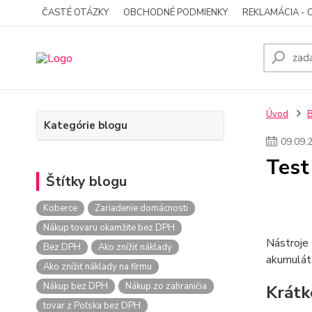
ČASTÉ OTÁZKY
OBCHODNÉ PODMIENKY
REKLAMÁCIA - 
Úvod
Kategórie blogu
09
.
09
.
Test
Štítky blogu
Koberce
Zariadenie domácnosti
Nákup tovaru okamžite bez DPH
Nástroje 
Bez DPH
Ako znížiť náklady
akumulát
Ako znížiť náklady na firmu
Nákup bez DPH
Nákup zo zahraničia
Krátk
tovar z Poľska bez DPH