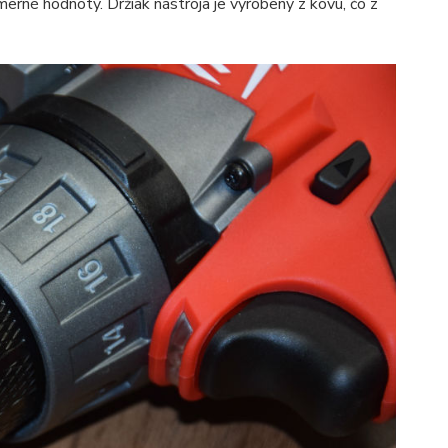
merné hodnoty. Držiak nástroja je vyrobený z kovu, čo z