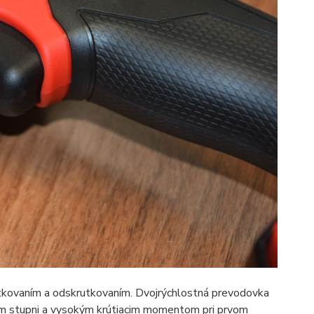
utkovaním a odskrutkovaním. Dvojrýchlostná prevodovka
m stupni a vysokým krútiacim momentom pri prvom