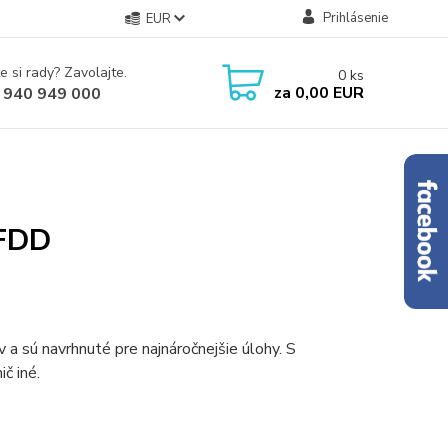
Prihlásenie
EUR
e si rady? Zavolajte.
0
ks
za
0,00 EUR
 940 949 000
 FDD
 a sú navrhnuté pre najnáročnejšie úlohy. S
č iné.