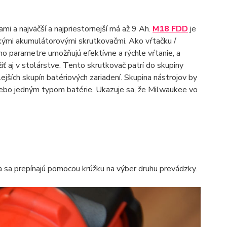
i a najväčší a najpriestornejší má až 9 Ah.
M18 FDD
je
tkými akumulátorovými skrutkovačmi. Ako vŕtačku /
eho parametre umožňujú efektívne a rýchle vŕtanie, a
žiť aj v stolárstve. Tento skrutkovač patrí do skupiny
ejších skupín batériových zariadení. Skupina nástrojov by
alebo jedným typom batérie. Ukazuje sa, že Milwaukee vo
a sa prepínajú pomocou krúžku na výber druhu prevádzky.