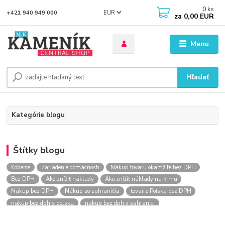
0
ks
EUR
+421 940 949 000
za
0,00 EUR
Menu
Hľadať
Kategórie blogu
Štítky blogu
Koberce
Zariadenie domácnosti
Nákup tovaru okamžite bez DPH
Bez DPH
Ako znížiť náklady
Ako znížiť náklady na firmu
Nákup bez DPH
Nákup zo zahraničia
tovar z Poľska bez DPH
nakup bez dph v polsku
nakup bez dph v zahranici
nakup bez dph zo zahranicia
nákup bez dph
nákup bez dph v eu