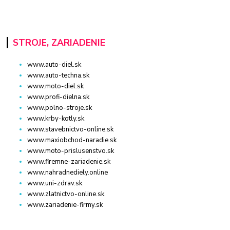
STROJE, ZARIADENIE
www.auto-diel.sk
www.auto-techna.sk
www.moto-diel.sk
www.profi-dielna.sk
www.polno-stroje.sk
www.krby-kotly.sk
www.stavebnictvo-online.sk
www.maxiobchod-naradie.sk
www.moto-prislusenstvo.sk
www.firemne-zariadenie.sk
www.nahradnediely.online
www.uni-zdrav.sk
www.zlatnictvo-online.sk
www.zariadenie-firmy.sk