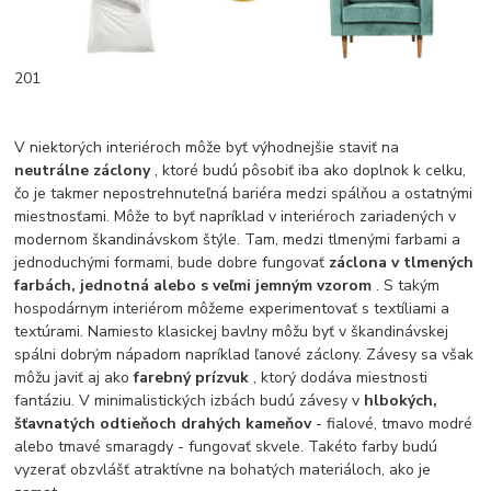
201
V niektorých interiéroch môže byť výhodnejšie staviť na
neutrálne záclony
, ktoré budú pôsobiť iba ako doplnok k celku,
čo je takmer nepostrehnuteľná bariéra medzi spálňou a ostatnými
miestnosťami. Môže to byť napríklad v interiéroch zariadených v
modernom škandinávskom štýle. Tam, medzi tlmenými farbami a
jednoduchými formami, bude dobre fungovať
záclona v tlmených
farbách, jednotná alebo s veľmi jemným vzorom
. S takým
hospodárnym interiérom môžeme experimentovať s textíliami a
textúrami. Namiesto klasickej bavlny môžu byť v škandinávskej
spálni dobrým nápadom napríklad ľanové záclony. Závesy sa však
môžu javiť aj ako
farebný prízvuk
, ktorý dodáva miestnosti
fantáziu. V minimalistických izbách budú závesy v
hlbokých,
šťavnatých odtieňoch drahých kameňov
- fialové, tmavo modré
alebo tmavé smaragdy - fungovať skvele. Takéto farby budú
vyzerať obzvlášť atraktívne na bohatých materiáloch, ako je