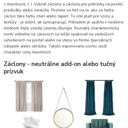
v miestnosti, t. J. Vybrať záclony a záclony pre prikrývky na posteľ,
predložku alebo vankúše. Pozrime sa tiež na to, ako sa farba
záclon týka farby stien alebo tapiet. To isté platí pre vzory a
textúry - je dobré, ak spolupracujú. Príkladom je spálňa v nedávno
módnom štýle sviežej zelenej džungle. Rovnaký charakteristický
motív viditeľný na závesoch sa môže opakovať na vankúšoch
vyhodených na posteľ alebo na stenu vo forme špeciálnych
nálepiek alebo obrázka. Takýto exponovaný vzorec uloží
charakter celej miestnosti.
Záclony - neutrálne add-on alebo tučný
prízvuk