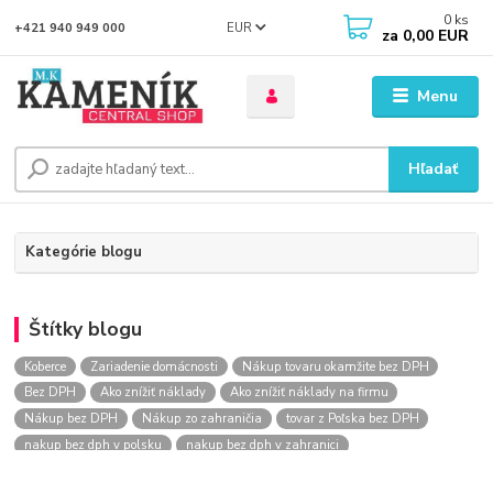
0
ks
EUR
+421 940 949 000
za
0,00 EUR
Menu
Hľadať
Kategórie blogu
Štítky blogu
Koberce
Zariadenie domácnosti
Nákup tovaru okamžite bez DPH
Bez DPH
Ako znížiť náklady
Ako znížiť náklady na firmu
Nákup bez DPH
Nákup zo zahraničia
tovar z Poľska bez DPH
nakup bez dph v polsku
nakup bez dph v zahranici
nakup bez dph zo zahranicia
nákup bez dph
nákup bez dph v eu