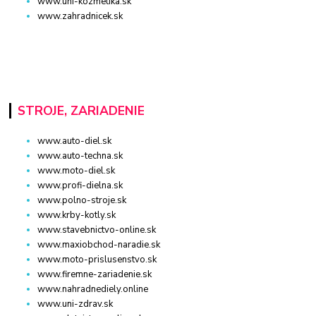
www.uni-kozmetika.sk
www.zahradnicek.sk
STROJE, ZARIADENIE
www.auto-diel.sk
www.auto-techna.sk
www.moto-diel.sk
www.profi-dielna.sk
www.polno-stroje.sk
www.krby-kotly.sk
www.stavebnictvo-online.sk
www.maxiobchod-naradie.sk
www.moto-prislusenstvo.sk
www.firemne-zariadenie.sk
www.nahradnediely.online
www.uni-zdrav.sk