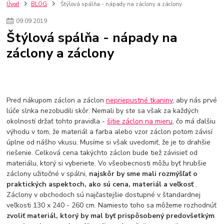
nakupovanie na firmu bez dph
szco nakup bez dph
doplnky
Úvod
BLOG
Štýlová spálňa - nápady na záclony a záclony
doplnky do domácnosti
svietidlá
osvetlenie
hodiny
09
.
09
.
2019
zlaté doplnky
Vodovodné batérie pod okno
Vodovodné batérie
Štýlová spálňa - nápady na
Drezové batérie
Umyvadlové batérie
Kuchynské batérie
záclony a záclony
Drez so zásuvko
Drezy
Kuchynské drezy
Plyšové koberce
Kúpeľnové koberce
Behúne
pvc
linoleu
kúpelnové podložky
koberce do izby
umelá tráva
koberce do chodby
Jesenné trendy 2018
Dizajn interiériu
Doplnky do domácnosti
čalúnená textília
Poťahové látky
Poťahové látky na nábytok
Pred nákupom záclon a záclon
nepriepustné tkaniny
, aby nás prvé
Provence
Usporiadanie obývacej izby
Nábytok
Boxy a obedáre
lúče slnka nezobudili skôr. Nemali by ste sa však za každých
okolností držať tohto pravidla -
šitie záclon na mieru
, čo má ďalšiu
výhodu v tom, že materiál a farba alebo vzor záclon potom závisí
úplne od nášho vkusu. Musíme si však uvedomiť, že je to drahšie
riešenie. Celková cena takýchto záclon bude tiež závisieť od
materiálu, ktorý si vyberiete. Vo všeobecnosti môžu byť hrubšie
záclony užitočné v spálni,
najskôr by sme mali rozmýšľať o
praktických aspektoch, ako sú cena, materiál a veľkosť
.
Záclony v obchodoch sú najčastejšie dostupné v štandardnej
veľkosti 130 x 240 - 260 cm. Namiesto toho sa môžeme rozhodnúť
zvoliť materiál, ktorý by mal byť prispôsobený predovšetkým