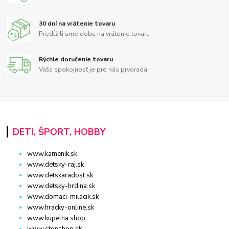
30 dní na vrátenie tovaru
Predĺžili sme dobu na vrátenie tovaru
Rýchle doručenie tovaru
Vaša spokojnosť je pre nás prvoradá
DETI, ŠPORT, HOBBY
www.kamenik.sk
www.detsky-raj.sk
www.detskaradost.sk
www.detsky-hrdina.sk
www.domaci-milacik.sk
www.hracky-online.sk
www.kupelna.shop
www.stonshop.sk