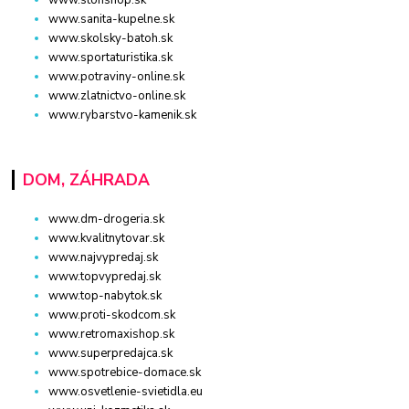
www.sanita-kupelne.sk
www.skolsky-batoh.sk
www.sportaturistika.sk
www.potraviny-online.sk
www.zlatnictvo-online.sk
www.rybarstvo-kamenik.sk
DOM, ZÁHRADA
www.dm-drogeria.sk
www.kvalitnytovar.sk
www.najvypredaj.sk
www.topvypredaj.sk
www.top-nabytok.sk
www.proti-skodcom.sk
www.retromaxishop.sk
www.superpredajca.sk
www.spotrebice-domace.sk
www.osvetlenie-svietidla.eu