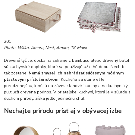
201
Photo. Wilko, Amara, Nest, Amara, TK Maxx
Drevené lyžice, doska na sekanie z bambusu alebo drevený batoh
sú kuchynské doplnky, ktoré sa používajú už dlhú dobu. Nech to
tak zostane!
Nemá zmysel ich nahrádzať súčasným módnym
plastovým príslušenstvom!
Kuchyňa sa stane ešte
prirodzenejšou, keď sú na závese ľanové tkaniny a na kuchynský
pult leží drevená podnos. V priateľskej kuchyni, ktorá je v súlade s
duchom prírody, získa jedlo jedinečnú chuť.
Nechajte prírodu prísť aj v obývacej izbe