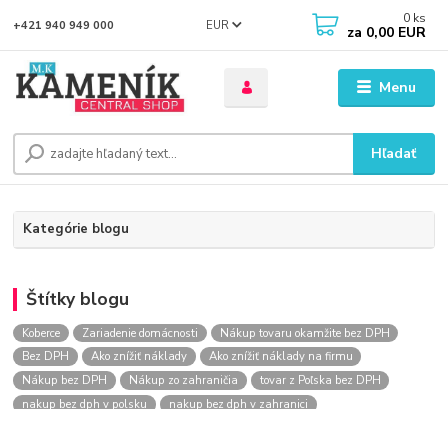
0
ks
EUR
+421 940 949 000
za
0,00 EUR
Menu
Hľadať
Kategórie blogu
Štítky blogu
Koberce
Zariadenie domácnosti
Nákup tovaru okamžite bez DPH
Bez DPH
Ako znížiť náklady
Ako znížiť náklady na firmu
Nákup bez DPH
Nákup zo zahraničia
tovar z Poľska bez DPH
nakup bez dph v polsku
nakup bez dph v zahranici
nakup bez dph zo zahranicia
nákup bez dph
nákup bez dph v eu