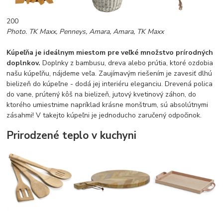
200
Photo. TK Maxx, Penneys, Amara, Amara, TK Maxx
Kúpeľňa je ideálnym miestom pre veľké množstvo prírodných
doplnkov.
Doplnky z bambusu, dreva alebo prútia, ktoré ozdobia
našu kúpeľňu, nájdeme veľa. Zaujímavým riešením je zavesiť dlhú
bielizeň do kúpeľne - dodá jej interiéru eleganciu. Drevená polica
do vane, prútený kôš na bielizeň, jutový kvetinový záhon, do
ktorého umiestnime napríklad krásne monštrum, sú absolútnymi
zásahmi! V takejto kúpeľni je jednoducho zaručený odpočinok.
Prirodzené teplo v kuchyni