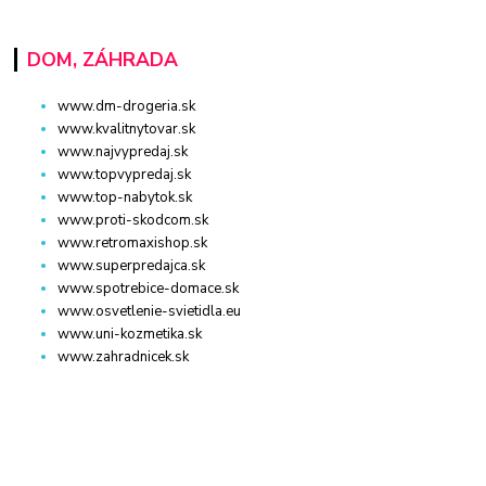
DOM, ZÁHRADA
www.dm-drogeria.sk
www.kvalitnytovar.sk
www.najvypredaj.sk
www.topvypredaj.sk
www.top-nabytok.sk
www.proti-skodcom.sk
www.retromaxishop.sk
www.superpredajca.sk
www.spotrebice-domace.sk
www.osvetlenie-svietidla.eu
www.uni-kozmetika.sk
www.zahradnicek.sk