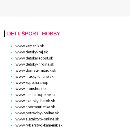
DETI, ŠPORT, HOBBY
www.kamenik.sk
www.detsky-raj.sk
www.detskaradost.sk
www.detsky-hrdina.sk
www.domaci-milacik.sk
www.hracky-online.sk
www.kupelna.shop
www.stonshop.sk
www.sanita-kupelne.sk
www.skolsky-batoh.sk
www.sportaturistika.sk
www.potraviny-online.sk
www.zlatnictvo-online.sk
www.rybarstvo-kamenik.sk