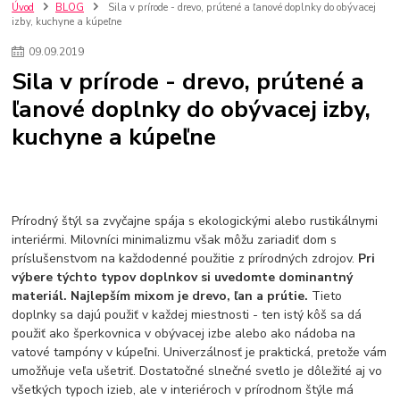
nakupovanie na firmu bez dph
szco nakup bez dph
doplnky
Úvod
BLOG
Sila v prírode - drevo, prútené a ľanové doplnky do obývacej
izby, kuchyne a kúpeľne
doplnky do domácnosti
svietidlá
osvetlenie
hodiny
zlaté doplnky
Vodovodné batérie pod okno
Vodovodné batérie
09
.
09
.
2019
Drezové batérie
Umyvadlové batérie
Kuchynské batérie
Sila v prírode - drevo, prútené a
Drez so zásuvko
Drezy
Kuchynské drezy
Plyšové koberce
ľanové doplnky do obývacej izby,
Kúpeľnové koberce
Behúne
pvc
linoleu
kúpelnové podložky
kuchyne a kúpeľne
koberce do izby
umelá tráva
koberce do chodby
Jesenné trendy 2018
Dizajn interiériu
Doplnky do domácnosti
čalúnená textília
Poťahové látky
Poťahové látky na nábytok
Provence
Usporiadanie obývacej izby
Nábytok
Boxy a obedáre
Prírodný štýl sa zvyčajne spája s ekologickými alebo rustikálnymi
interiérmi. Milovníci minimalizmu však môžu zariadiť dom s
príslušenstvom na každodenné použitie z prírodných zdrojov.
Pri
výbere týchto typov doplnkov si uvedomte dominantný
materiál. Najlepším mixom je drevo, ľan a prútie.
Tieto
doplnky sa dajú použiť v každej miestnosti - ten istý kôš sa dá
použiť ako šperkovnica v obývacej izbe alebo ako nádoba na
vatové tampóny v kúpeľni. Univerzálnosť je praktická, pretože vám
umožňuje veľa ušetriť. Dostatočné slnečné svetlo je dôležité aj vo
všetkých typoch izieb, ale v interiéroch v prírodnom štýle má