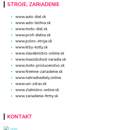
STROJE, ZARIADENIE
www.auto-diel.sk
www.auto-techna.sk
www.moto-diel.sk
www.profi-dielna.sk
www.polno-stroje.sk
www.krby-kotly.sk
www.stavebnictvo-online.sk
www.maxiobchod-naradie.sk
www.moto-prislusenstvo.sk
www.firemne-zariadenie.sk
www.nahradnediely.online
www.uni-zdrav.sk
www.zlatnictvo-online.sk
www.zariadenie-firmy.sk
KONTAKT