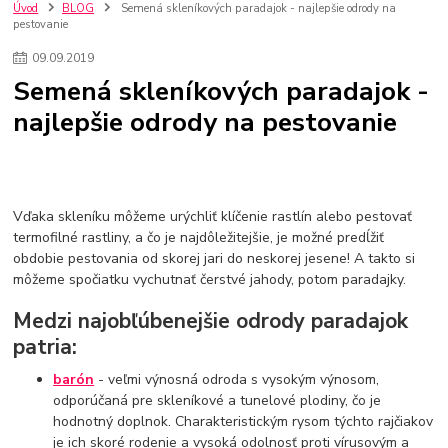
nakupovanie na firmu bez dph
szco nakup bez dph
doplnky
Úvod
BLOG
Semená skleníkových paradajok - najlepšie odrody na
pestovanie
doplnky do domácnosti
svietidlá
osvetlenie
hodiny
zlaté doplnky
Vodovodné batérie pod okno
Vodovodné batérie
09
.
09
.
2019
Drezové batérie
Umyvadlové batérie
Kuchynské batérie
Semená skleníkových paradajok -
Drez so zásuvko
Drezy
Kuchynské drezy
Plyšové koberce
najlepšie odrody na pestovanie
Kúpeľnové koberce
Behúne
pvc
linoleu
kúpelnové podložky
koberce do izby
umelá tráva
koberce do chodby
Jesenné trendy 2018
Dizajn interiériu
Doplnky do domácnosti
čalúnená textília
Poťahové látky
Poťahové látky na nábytok
Vďaka skleníku môžeme urýchliť klíčenie rastlín alebo pestovať
Provence
Usporiadanie obývacej izby
Nábytok
Boxy a obedáre
termofilné rastliny, a čo je najdôležitejšie, je možné predĺžiť
obdobie pestovania od skorej jari do neskorej jesene! A takto si
môžeme spočiatku vychutnať čerstvé jahody, potom paradajky.
Medzi najobľúbenejšie odrody paradajok
patria:
barón
- veľmi výnosná odroda s vysokým výnosom,
odporúčaná pre skleníkové a tunelové plodiny, čo je
hodnotný doplnok. Charakteristickým rysom týchto rajčiakov
je ich skoré rodenie a vysoká odolnosť proti vírusovým a