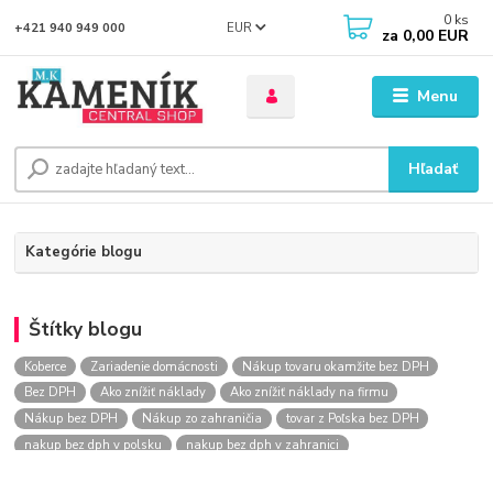
0
ks
EUR
+421 940 949 000
za
0,00 EUR
Menu
Hľadať
Kategórie blogu
Štítky blogu
Koberce
Zariadenie domácnosti
Nákup tovaru okamžite bez DPH
Bez DPH
Ako znížiť náklady
Ako znížiť náklady na firmu
Nákup bez DPH
Nákup zo zahraničia
tovar z Poľska bez DPH
nakup bez dph v polsku
nakup bez dph v zahranici
nakup bez dph zo zahranicia
nákup bez dph
nákup bez dph v eu