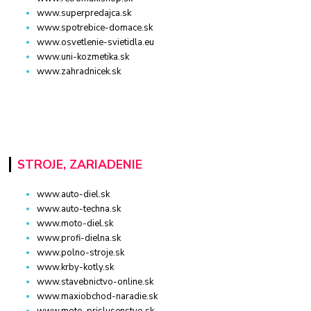
www.superpredajca.sk
www.spotrebice-domace.sk
www.osvetlenie-svietidla.eu
www.uni-kozmetika.sk
www.zahradnicek.sk
STROJE, ZARIADENIE
www.auto-diel.sk
www.auto-techna.sk
www.moto-diel.sk
www.profi-dielna.sk
www.polno-stroje.sk
www.krby-kotly.sk
www.stavebnictvo-online.sk
www.maxiobchod-naradie.sk
www.moto-prislusenstvo.sk