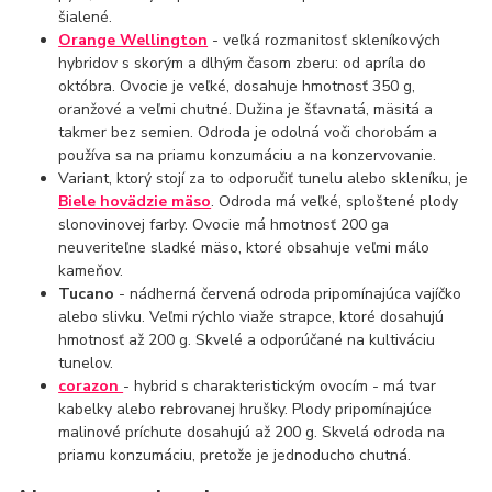
šialené.
Orange Wellington
- veľká rozmanitosť skleníkových
hybridov s skorým a dlhým časom zberu: od apríla do
októbra. Ovocie je veľké, dosahuje hmotnosť 350 g,
oranžové a veľmi chutné. Dužina je šťavnatá, mäsitá a
takmer bez semien. Odroda je odolná voči chorobám a
používa sa na priamu konzumáciu a na konzervovanie.
Variant, ktorý stojí za to odporučiť tunelu alebo skleníku, je
Biele hovädzie mäso
. Odroda má veľké, sploštené plody
slonovinovej farby. Ovocie má hmotnosť 200 ga
neuveriteľne sladké mäso, ktoré obsahuje veľmi málo
kameňov.
Tucano
- nádherná červená odroda pripomínajúca vajíčko
alebo slivku. Veľmi rýchlo viaže strapce, ktoré dosahujú
hmotnosť až 200 g. Skvelé a odporúčané na kultiváciu
tunelov.
corazon
- hybrid s charakteristickým ovocím - má tvar
kabelky alebo rebrovanej hrušky. Plody pripomínajúce
malinové príchute dosahujú až 200 g. Skvelá odroda na
priamu konzumáciu, pretože je jednoducho chutná.