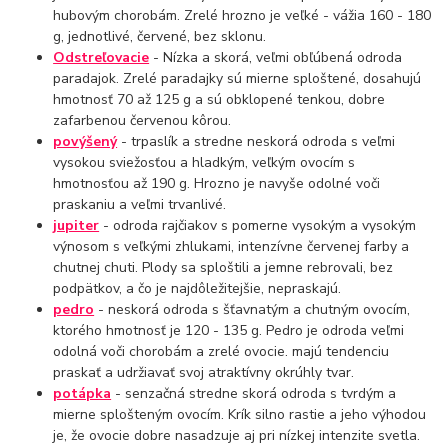
hubovým chorobám. Zrelé hrozno je veľké - vážia 160 - 180
g, jednotlivé, červené, bez sklonu.
Odstreľovacie
- Nízka a skorá, veľmi obľúbená odroda
paradajok. Zrelé paradajky sú mierne sploštené, dosahujú
hmotnosť 70 až 125 g a sú obklopené tenkou, dobre
zafarbenou červenou kôrou.
povýšený
- trpaslík a stredne neskorá odroda s veľmi
vysokou sviežosťou a hladkým, veľkým ovocím s
hmotnosťou až 190 g. Hrozno je navyše odolné voči
praskaniu a veľmi trvanlivé.
jupiter
- odroda rajčiakov s pomerne vysokým a vysokým
výnosom s veľkými zhlukami, intenzívne červenej farby a
chutnej chuti. Plody sa sploštili a jemne rebrovali, bez
podpätkov, a čo je najdôležitejšie, nepraskajú.
pedro
- neskorá odroda s šťavnatým a chutným ovocím,
ktorého hmotnosť je 120 - 135 g. Pedro je odroda veľmi
odolná voči chorobám a zrelé ovocie. majú tendenciu
praskať a udržiavať svoj atraktívny okrúhly tvar.
potápka
- senzačná stredne skorá odroda s tvrdým a
mierne splošteným ovocím. Krík silno rastie a jeho výhodou
je, že ovocie dobre nasadzuje aj pri nízkej intenzite svetla.