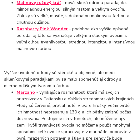
Malinový ružový kráľ
- nová, skorá odroda paradajok s
mimoriadnou energiou, silným rastom a veľkým ovocím.
Zhluky sú veľké, mäsité, s dokonalou malinovou farbou a
chutnou dužinou.
Raspberry Pink Wonder
- podobne ako vyššie opísaná
odroda, aj táto sa vyznačuje veľkým a sladkým ovocím s
veľmi dlhou trvanlivosťou, strednou intenzitou a intenzívnou
malinovou farbou.
Vyššie uvedené odrody sú sférické a objemné, ale medzi
skleníkovými paradajkami by sa malo spomenúť aj odrody s
mierne odlišným tvarom a farbou:
Marzano
- vynikajúca rozmanitosť, ktorá má svojich
priaznivcov v Taliansku a ďalších stredomorských krajinách.
Plody sú červené, pretiahnuté, v tvare hrušky, veľmi tvrdé.
Ich hmotnosť nepresahuje 130 g a ich pätky zmiznú počas
dozrievania. Pestujeme ich v tuneloch, ale môžeme aj v
zemi. Kvôli trvanlivosti ovocia ho môžeme použiť mnohými
spôsobmi: celé ovocie spracovajte v marináde, pripravte z
pyré, mrazených potravín a štiav a pre sendviče bude