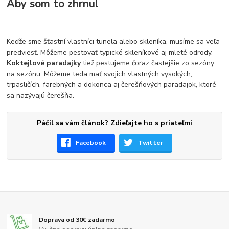
Aby som to zhrnul
Keďže sme šťastní vlastníci tunela alebo skleníka, musíme sa veľa
predviesť. Môžeme pestovať typické skleníkové aj mleté odrody.
Koktejlové paradajky
tiež pestujeme čoraz častejšie zo sezóny
na sezónu. Môžeme teda mať svojich vlastných vysokých,
trpasličích, farebných a dokonca aj čerešňových paradajok, ktoré
sa nazývajú čerešňa.
Páčil sa vám článok? Zdieľajte ho s priateľmi
Facebook
Twitter
Doprava od 30€ zadarmo