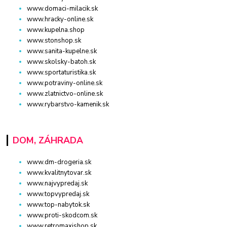
www.domaci-milacik.sk
www.hracky-online.sk
www.kupelna.shop
www.stonshop.sk
www.sanita-kupelne.sk
www.skolsky-batoh.sk
www.sportaturistika.sk
www.potraviny-online.sk
www.zlatnictvo-online.sk
www.rybarstvo-kamenik.sk
DOM, ZÁHRADA
www.dm-drogeria.sk
www.kvalitnytovar.sk
www.najvypredaj.sk
www.topvypredaj.sk
www.top-nabytok.sk
www.proti-skodcom.sk
www.retromaxishop.sk