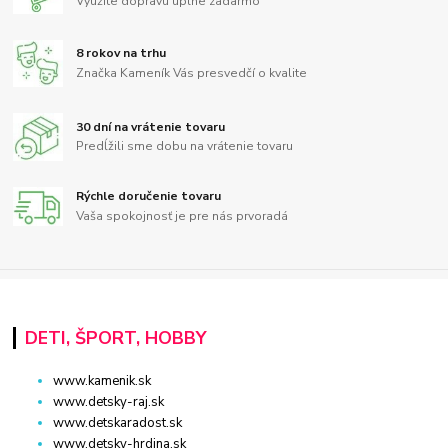
Využite dopravu úplne zadarmo
8 rokov na trhu
Značka Kameník Vás presvedčí o kvalite
30 dní na vrátenie tovaru
Predĺžili sme dobu na vrátenie tovaru
Rýchle doručenie tovaru
Vaša spokojnosť je pre nás prvoradá
DETI, ŠPORT, HOBBY
www.kamenik.sk
www.detsky-raj.sk
www.detskaradost.sk
www.detsky-hrdina.sk