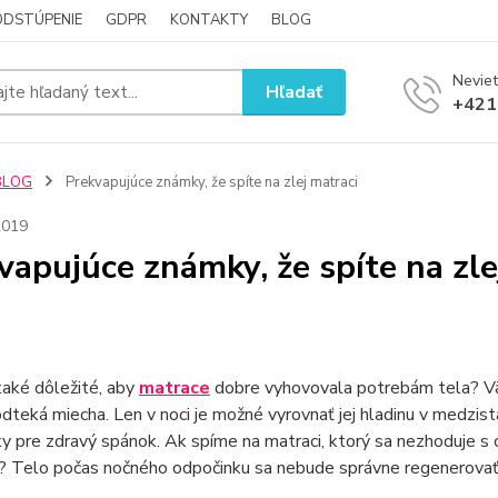
ODSTÚPENIE
GDPR
KONTAKTY
BLOG
Neviet
Hľadať
+421
BLOG
Prekvapujúce známky, že spíte na zlej matraci
2019
vapujúce známky, že spíte na zle
také dôležité, aby
matrace
dobre vyhovovala potrebám tela? Vä
odteká miecha. Len v noci je možné vyrovnať jej hladinu v medzi
 pre zdravý spánok. Ak spíme na matraci, ktorý sa nezhoduje s c
? Telo počas nočného odpočinku sa nebude správne regenerovať 