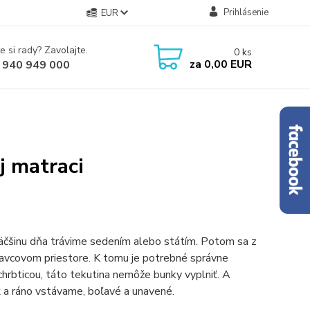
Prihlásenie
EUR
e si rady? Zavolajte.
0
ks
za
0,00 EUR
 940 949 000
j matraci
čšinu dňa trávime sedením alebo státím. Potom sa z
stavcovom priestore. K tomu je potrebné správne
hrbticou, táto tekutina nemôže bunky vyplniť. A
a ráno vstávame, boľavé a unavené.