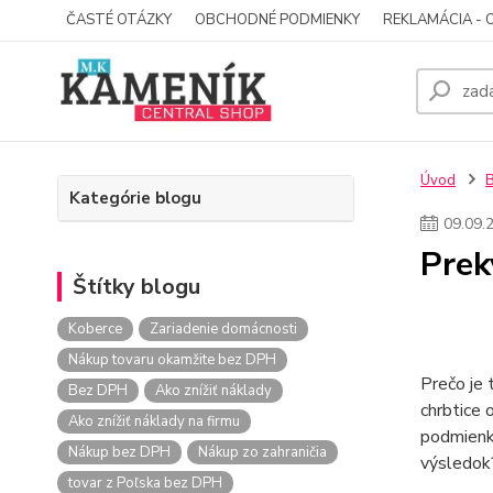
ČASTÉ OTÁZKY
OBCHODNÉ PODMIENKY
REKLAMÁCIA - 
Úvod
Kategórie blogu
09
.
09
.
Prek
Štítky blogu
Koberce
Zariadenie domácnosti
Nákup tovaru okamžite bez DPH
Prečo je 
Bez DPH
Ako znížiť náklady
chrbtice 
Ako znížiť náklady na firmu
podmienky
Nákup bez DPH
Nákup zo zahraničia
výsledok
tovar z Poľska bez DPH