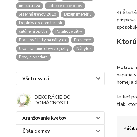
umelá tráva
koberce do chodby
4) Štvrtý
Jesenné trendy 2018
Dizajn interiériu
prispieva
Doplnky do domácnosti
spôsobuje
čalúnená textília
Poťahové látky
Ktorú
Poťahové látky na nábytok
Provence
Usporiadanie obývacej izby
Nábytok
Boxy a obedáre
Matrac n
napätie v
Všetci svätí
hornej a 
Je tiež p
DEKORÁCIE DO
DOMÁCNOSTI
tlak, kto
Aranžovanie kvetov
Páčil
Čísla domov