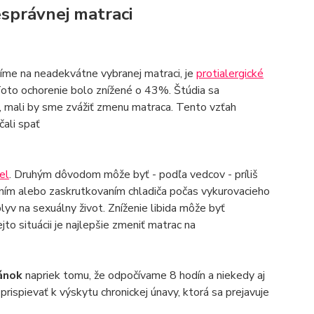
esprávnej matraci
píme na neadekvátne vybranej matraci, je
protialergické
oto ochorenie bolo znížené o 43%. Štúdia sa
 mali by sme zvážiť zmenu matraca. Tento vzťah
čali spať
el
. Druhým dôvodom môže byť - podľa vedcov - príliš
aním alebo zaskrutkovaním chladiča počas vykurovacieho
yv na sexuálny život. Zníženie libida môže byť
 situácii je najlepšie zmeniť matrac na
ánok
napriek tomu, že odpočívame 8 hodín a niekedy aj
ispievať k výskytu chronickej únavy, ktorá sa prejavuje