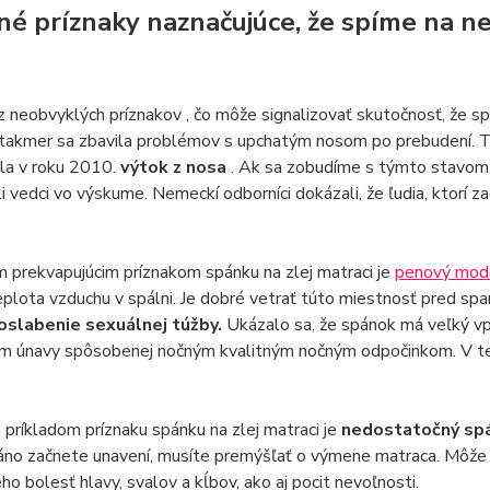
né príznaky naznačujúce, že spíme na n
z neobvyklých príznakov , čo môže signalizovať skutočnosť, že s
 takmer sa zbavila problémov s upchatým nosom po prebudení. T
la v roku 2010.
výtok z nosa
. Ak sa zobudíme s týmto stavom,
i vedci vo výskume. Nemeckí odborníci dokázali, že ľudia, ktorí za
 prekvapujúcim príznakom spánku na zlej matraci je
penový mod
plota vzduchu v spálni. Je dobré vetrať túto miestnosť pred sp
oslabenie sexuálnej túžby.
Ukázalo sa, že spánok má veľký vpl
 únavy spôsobenej nočným kvalitným nočným odpočinkom. V tejto
 príkladom príznaku spánku na zlej matraci je
nedostatočný sp
ráno začnete unavení, musíte premýšľať o výmene matraca. Môže pr
ho bolesť hlavy, svalov a kĺbov, ako aj pocit nevoľnosti.