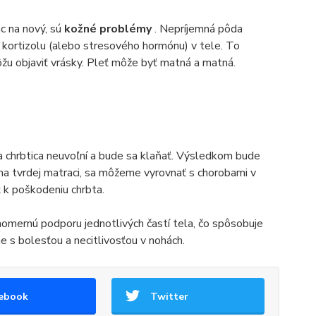
c na nový, sú
kožné problémy
. Nepríjemná pôda
y kortizolu (alebo stresového hormónu) v tele. To
žu objaviť vrásky. Pleť môže byť matná a matná.
 chrbtica neuvoľní a bude sa klaňať. Výsledkom bude
 na tvrdej matraci, sa môžeme vyrovnať s chorobami v
ť k poškodeniu chrbta.
nomernú podporu jednotlivých častí tela, čo spôsobuje
me s bolesťou a necitlivosťou v nohách.
ebook
Twitter