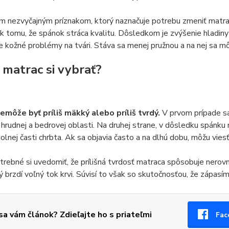
m nezvyčajným príznakom, ktorý naznačuje potrebu zmeniť matra
 k tomu, že spánok stráca kvalitu. Dôsledkom je zvýšenie hladin
 kožné problémy na tvári. Stáva sa menej pružnou a na nej sa mô
 matrac si vybrať?
emôže byť príliš mäkký alebo príliš tvrdý.
V prvom prípade sa
 hrudnej a bedrovej oblasti. Na druhej strane, v dôsledku spánku
dolnej časti chrbta. Ak sa objavia často a na dlhú dobu, môžu vies
otrebné si uvedomiť, že prílišná tvrdosť matraca spôsobuje nerov
rý brzdí voľný tok krvi. Súvisí to však so skutočnosťou, že zápasí
 sa vám článok? Zdieľajte ho s priateľmi
Fac