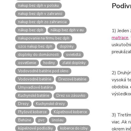
Podiv
nakup bez dph v polsku
nakup bez dph v zahranici
nakup bez dph zo zahranicia
nákup bez dph
nákup bez dph v eu
1) Jeden 
matrace
,
nakupovanie na firmu bez dph
uskutočni
szco nakup bez dph
doplnky
preukázal
doplnky do domácnosti
svietidlá
osvetlenie
hodiny
zlaté doplnky
Vodovodné batérie pod okno
2) Druhým
Vodovodné batérie
Drezové batérie
vysoká te
obdobia.
Umyvadlové batérie
výsledkom
Kuchynské batérie
Drez so zásuvko
Drezy
Kuchynské drezy
Plyšové koberce
Kúpeľnové koberce
3) Tretím
Behúne
pvc
linoleu
viac. Ak 
kúpelnové podložky
koberce do izby
okrem iné