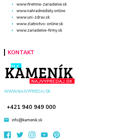
www.firemne-zariadenie.sk
www.nahradnediely.online
www.uni-zdrav.sk
www.zlatnictvo-online.sk
www.zariadenie-firmy.sk
KONTAKT
WWW.NAJVYPREDAJ.SK
+421 940 949 000
info@kamenik.sk