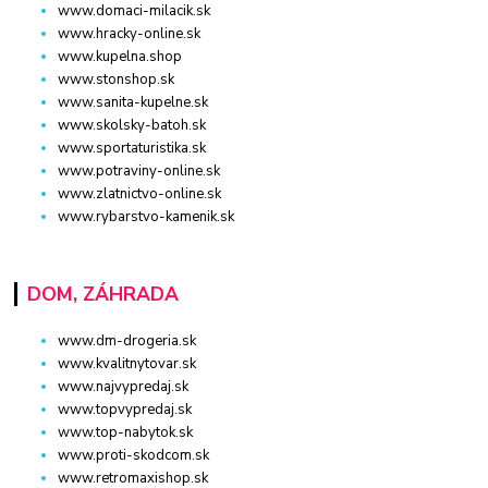
www.domaci-milacik.sk
www.hracky-online.sk
www.kupelna.shop
www.stonshop.sk
www.sanita-kupelne.sk
www.skolsky-batoh.sk
www.sportaturistika.sk
www.potraviny-online.sk
www.zlatnictvo-online.sk
www.rybarstvo-kamenik.sk
DOM, ZÁHRADA
www.dm-drogeria.sk
www.kvalitnytovar.sk
www.najvypredaj.sk
www.topvypredaj.sk
www.top-nabytok.sk
www.proti-skodcom.sk
www.retromaxishop.sk