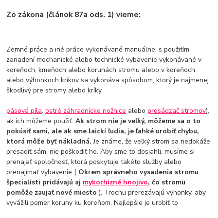
Zo zákona (článok 87a ods. 1) vieme:
Zemné práce a iné práce vykonávané manuálne, s použitím
zariadení mechanické alebo technické vybavenie vykonávané v
koreňoch, kmeňoch alebo korunách stromu alebo v koreňoch
alebo výhonkoch kríkov sa vykonáva spôsobom, ktorý je najmenej
škodlivý pre stromy alebo kríky.
pásová píla
.
ostré záhradnícke nožnice
alebo
presádzač stromov
),
ak ich môžeme použiť.
Ak strom nie je veľký, môžeme sa o to
pokúsiť sami, ale ak sme laickí ľudia, je ľahké urobiť chybu,
ktorá môže byť nákladná.
Je známe, že veľký strom sa nedokáže
presadiť sám, nie poškodiť ho. Aby sme to dosiahli, musíme si
prenajať spoločnosť, ktorá poskytuje takéto služby alebo
prenajímať vybavenie (
Okrem správneho vysadenia stromu
špecialisti pridávajú aj
mykorhizné hnojivo
, čo stromu
pomôže zaujať nové miesto
). Trochu prerezávajú výhonky, aby
vyvážili pomer koruny ku koreňom. Najlepšie je urobiť to