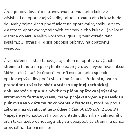
Úrad pri povoľovaní odstraňovania stromu alebo kríkov v
závislosti od opätovnej výsadby tohto stromu alebo kríkov berie
do úvahy najmä dostupnosť miest na opätovnú výsadbu a tieto
vlastnosti opätovne vysadených stromov alebo kríkov: 1) veľkosť
vrátane objemu a výšky koreňovej gule; 2) tvar koreňového
systému; 3) fitnes; 4) dĺžka obdobia prípravy na opätovnú
výsadbu.
Úrad okrem miesta stanovuje aj dátum na opätovnú výsadbu
stromu a lehotu na poskytnutie spätnej väzby o vykonávaní akcie.
Môže sa tiež stať, že úradník neurčí miesto alebo spôsob
opätovnej výsadby podľa vlastného želania. Preto
stojí za to
prehodnotiť všetko skôr a vrátane úplnej technickej
dokumentácie spolu s návrhom plánu opätovnej výsadby
stromov vo forme výkresu, mapy, projektu vývoja pozemku a
plánovaného dátumu dokončenia v žiadosti
, ktoré by podľa
zákona mali obsahovať tieto údaje (
Článok 83b ods. 1 bod 9
).
Najlepšie je konzultovať v tomto ohľade odborníka - záhradného
architekta alebo dendológa, aby sa ubezpečil, že strom má šancu
prevziať na danom mieste.