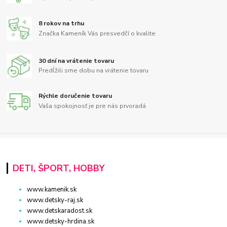
8 rokov na trhu
Značka Kameník Vás presvedčí o kvalite
30 dní na vrátenie tovaru
Predĺžili sme dobu na vrátenie tovaru
Rýchle doručenie tovaru
Vaša spokojnosť je pre nás prvoradá
DETI, ŠPORT, HOBBY
www.kamenik.sk
www.detsky-raj.sk
www.detskaradost.sk
www.detsky-hrdina.sk