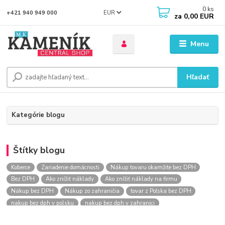
0
ks
EUR
+421 940 949 000
za
0,00 EUR
Menu
Hľadať
Kategórie blogu
Štítky blogu
Koberce
Zariadenie domácnosti
Nákup tovaru okamžite bez DPH
Bez DPH
Ako znížiť náklady
Ako znížiť náklady na firmu
Nákup bez DPH
Nákup zo zahraničia
tovar z Poľska bez DPH
nakup bez dph v polsku
nakup bez dph v zahranici
nakup bez dph zo zahranicia
nákup bez dph
nákup bez dph v eu