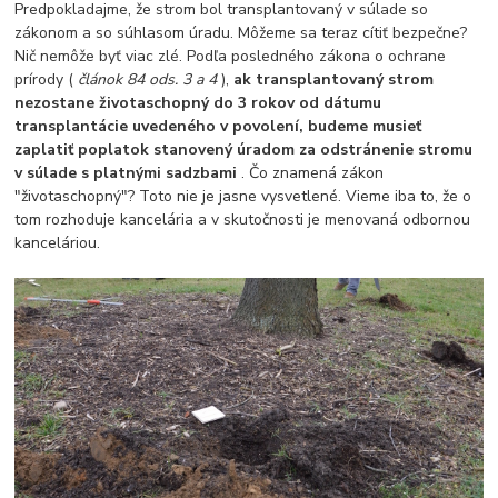
Predpokladajme, že strom bol transplantovaný v súlade so
zákonom a so súhlasom úradu. Môžeme sa teraz cítiť bezpečne?
Nič nemôže byť viac zlé. Podľa posledného zákona o ochrane
prírody (
článok 84 ods. 3 a 4
),
ak transplantovaný strom
nezostane životaschopný do 3 rokov od dátumu
transplantácie uvedeného v povolení, budeme musieť
zaplatiť poplatok stanovený úradom za odstránenie stromu
v súlade s platnými sadzbami
. Čo znamená zákon
"životaschopný"? Toto nie je jasne vysvetlené. Vieme iba to, že o
tom rozhoduje kancelária a v skutočnosti je menovaná odbornou
kanceláriou.