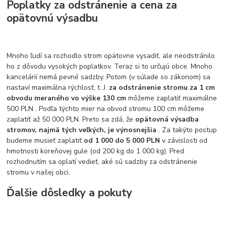
Poplatky za odstránenie a cena za
opätovnú výsadbu
Mnoho ľudí sa rozhodlo strom opätovne vysadiť, ale neodstránilo
ho z dôvodu vysokých poplatkov. Teraz si to určujú obce. Mnoho
kancelárií nemá pevné sadzby. Potom (v súlade so zákonom) sa
nastaví maximálna rýchlosť, t. J.
za odstránenie stromu za 1 cm
obvodu meraného vo výške 130 cm
môžeme zaplatiť maximálne
500 PLN . Podľa týchto mier na obvod stromu 100 cm môžeme
zaplatiť až 50 000 PLN. Preto sa zdá, že
opätovná výsadba
stromov, najmä tých veľkých, je výnosnejšia
. Za takýto postup
budeme musieť zaplatiť
od 1 000 do 5 000 PLN
v závislosti od
hmotnosti koreňovej gule (od 200 kg do 1 000 kg). Pred
rozhodnutím sa oplatí vedieť, aké sú sadzby za odstránenie
stromu v našej obci.
Ďalšie dôsledky a pokuty