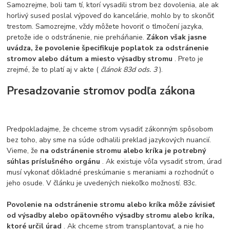
Samozrejme, boli tam tí, ktorí vysadili strom bez dovolenia, ale ak
horlivý sused poslal výpoveď do kancelárie, mohlo by to skončiť
trestom. Samozrejme, vždy môžete hovoriť o tlmočení jazyka,
pretože ide o odstránenie, nie preháňanie.
Zákon však jasne
uvádza, že povolenie špecifikuje poplatok za odstránenie
stromov alebo dátum a miesto výsadby stromu
. Preto je
zrejmé, že to platí aj v akte (
článok 83d ods. 3
).
Presadzovanie stromov podľa zákona
Predpokladajme, že chceme strom vysadiť zákonným spôsobom
bez toho, aby sme na súde odhalili preklad jazykových nuancií.
Vieme, že
na odstránenie stromu alebo kríka je potrebný
súhlas príslušného orgánu
. Ak existuje vôľa vysadiť strom, úrad
musí vykonať dôkladné preskúmanie s meraniami a rozhodnúť o
jeho osude. V článku je uvedených niekoľko možností. 83c.
Povolenie na odstránenie stromu alebo kríka môže závisieť
od výsadby alebo opätovného výsadby stromu alebo kríka,
ktoré určil úrad
. Ak chceme strom transplantovať, a nie ho