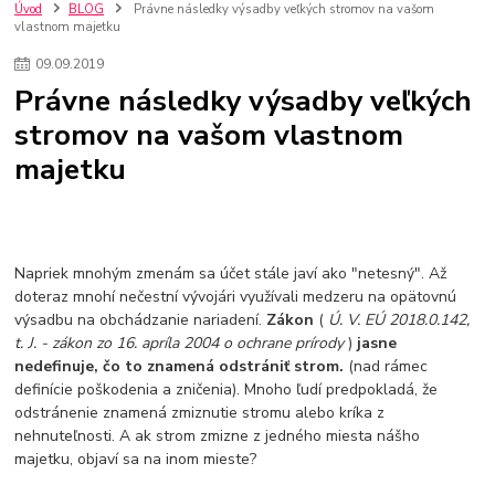
nakupovanie na firmu bez dph
szco nakup bez dph
doplnky
Úvod
BLOG
Právne následky výsadby veľkých stromov na vašom
vlastnom majetku
doplnky do domácnosti
svietidlá
osvetlenie
hodiny
zlaté doplnky
Vodovodné batérie pod okno
Vodovodné batérie
09
.
09
.
2019
Drezové batérie
Umyvadlové batérie
Kuchynské batérie
Právne následky výsadby veľkých
Drez so zásuvko
Drezy
Kuchynské drezy
Plyšové koberce
stromov na vašom vlastnom
Kúpeľnové koberce
Behúne
pvc
linoleu
kúpelnové podložky
majetku
koberce do izby
umelá tráva
koberce do chodby
Jesenné trendy 2018
Dizajn interiériu
Doplnky do domácnosti
čalúnená textília
Poťahové látky
Poťahové látky na nábytok
Provence
Usporiadanie obývacej izby
Nábytok
Boxy a obedáre
Napriek mnohým zmenám sa účet stále javí ako "netesný". Až
doteraz mnohí nečestní vývojári využívali medzeru na opätovnú
výsadbu na obchádzanie nariadení.
Zákon
(
Ú. V. EÚ 2018.0.142,
t. J. - zákon zo 16. apríla 2004 o ochrane prírody
)
jasne
nedefinuje, čo to znamená odstrániť strom.
(nad rámec
definície poškodenia a zničenia). Mnoho ľudí predpokladá, že
odstránenie znamená zmiznutie stromu alebo kríka z
nehnuteľnosti. A ak strom zmizne z jedného miesta nášho
majetku, objaví sa na inom mieste?