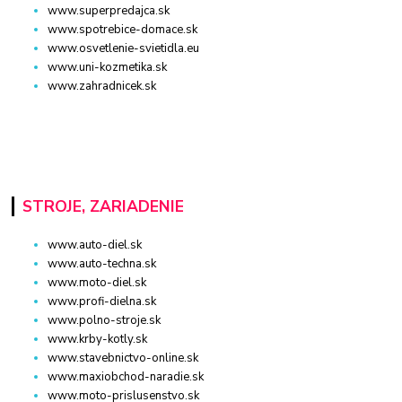
www.superpredajca.sk
www.spotrebice-domace.sk
www.osvetlenie-svietidla.eu
www.uni-kozmetika.sk
www.zahradnicek.sk
STROJE, ZARIADENIE
www.auto-diel.sk
www.auto-techna.sk
www.moto-diel.sk
www.profi-dielna.sk
www.polno-stroje.sk
www.krby-kotly.sk
www.stavebnictvo-online.sk
www.maxiobchod-naradie.sk
www.moto-prislusenstvo.sk