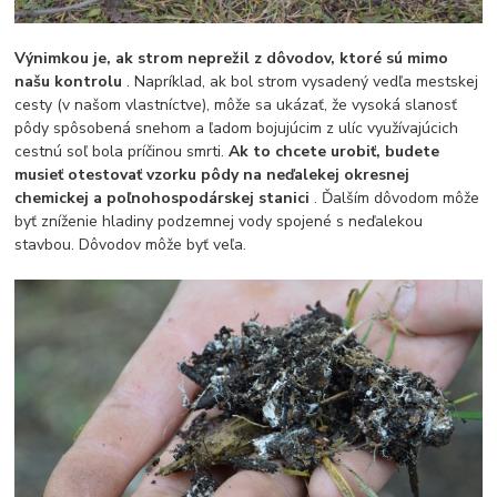
Výnimkou je, ak strom neprežil z dôvodov, ktoré sú mimo
našu kontrolu
. Napríklad, ak bol strom vysadený vedľa mestskej
cesty (v našom vlastníctve), môže sa ukázať, že vysoká slanosť
pôdy spôsobená snehom a ľadom bojujúcim z ulíc využívajúcich
cestnú soľ bola príčinou smrti.
Ak to chcete urobiť, budete
musieť otestovať vzorku pôdy na neďalekej okresnej
chemickej a poľnohospodárskej stanici
. Ďalším dôvodom môže
byť zníženie hladiny podzemnej vody spojené s neďalekou
stavbou. Dôvodov môže byť veľa.