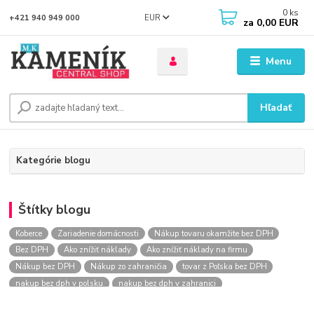
0
ks
EUR
+421 940 949 000
za
0,00 EUR
Menu
Hľadať
Kategórie blogu
Štítky blogu
Koberce
Zariadenie domácnosti
Nákup tovaru okamžite bez DPH
Bez DPH
Ako znížiť náklady
Ako znížiť náklady na firmu
Nákup bez DPH
Nákup zo zahraničia
tovar z Poľska bez DPH
nakup bez dph v polsku
nakup bez dph v zahranici
nakup bez dph zo zahranicia
nákup bez dph
nákup bez dph v eu