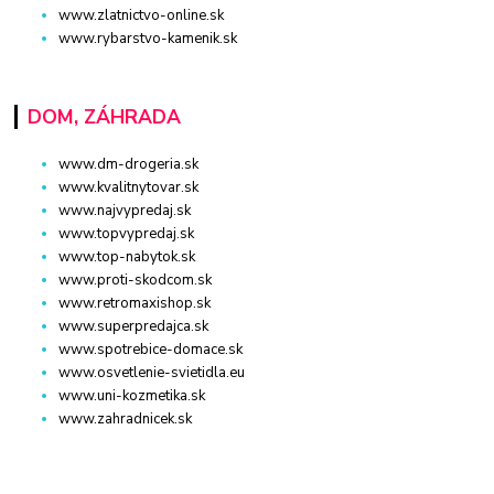
www.zlatnictvo-online.sk
www.rybarstvo-kamenik.sk
DOM, ZÁHRADA
www.dm-drogeria.sk
www.kvalitnytovar.sk
www.najvypredaj.sk
www.topvypredaj.sk
www.top-nabytok.sk
www.proti-skodcom.sk
www.retromaxishop.sk
www.superpredajca.sk
www.spotrebice-domace.sk
www.osvetlenie-svietidla.eu
www.uni-kozmetika.sk
www.zahradnicek.sk