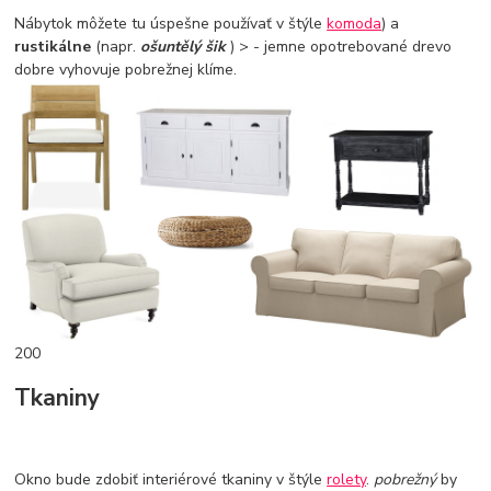
Nábytok môžete tu úspešne používať v štýle
komoda
) a
rustikálne
(napr.
ošuntělý šik
) > - jemne opotrebované drevo
dobre vyhovuje pobrežnej klíme.
200
Tkaniny
Okno bude zdobiť interiérové tkaniny v štýle
rolety
.
pobrežný
by