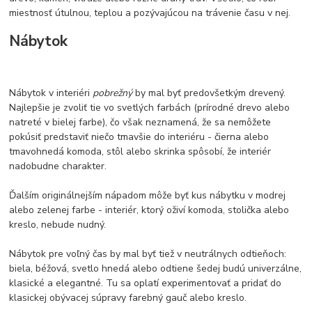
miestnosť útulnou, teplou a pozývajúcou na trávenie času v nej.
Nábytok
Nábytok v interiéri
pobrežný
by mal byť predovšetkým drevený.
Najlepšie je zvoliť tie vo svetlých farbách (prírodné drevo alebo
natreté v bielej farbe), čo však neznamená, že sa nemôžete
pokúsiť predstaviť niečo tmavšie do interiéru - čierna alebo
tmavohnedá komoda, stôl alebo skrinka spôsobí, že interiér
nadobudne charakter.
Ďalším originálnejším nápadom môže byť kus nábytku v modrej
alebo zelenej farbe - interiér, ktorý oživí komoda, stolička alebo
kreslo, nebude nudný.
Nábytok pre voľný čas by mal byť tiež v neutrálnych odtieňoch:
biela, béžová, svetlo hnedá alebo odtiene šedej budú univerzálne,
klasické a elegantné. Tu sa oplatí experimentovať a pridať do
klasickej obývacej súpravy farebný gauč alebo kreslo.