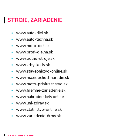
STROJE, ZARIADENIE
www.auto-diel.sk
www.auto-techna.sk
www.moto-diel.sk
www.profi-dielna.sk
www.polno-stroje.sk
www.krby-kotly.sk
www.stavebnictvo-online.sk
www.maxiobchod-naradie.sk
www.moto-prislusenstvo.sk
www.firemne-zariadenie.sk
www.nahradnediely.online
www.uni-zdrav.sk
www.zlatnictvo-online.sk
www.zariadenie-firmy.sk