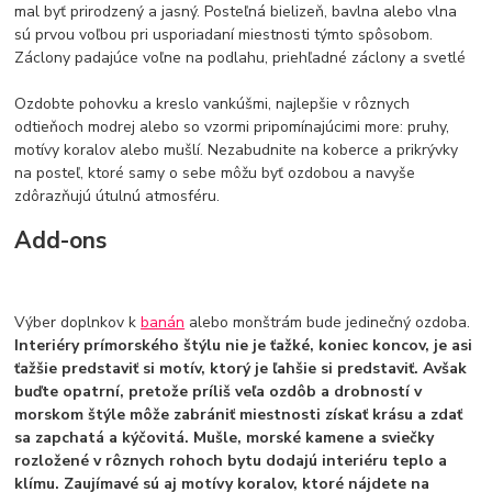
mal byť prirodzený a jasný. Posteľná bielizeň, bavlna alebo vlna
sú prvou voľbou pri usporiadaní miestnosti týmto spôsobom.
Záclony padajúce voľne na podlahu, priehľadné záclony a svetlé
Ozdobte pohovku a kreslo vankúšmi, najlepšie v rôznych
odtieňoch modrej alebo so vzormi pripomínajúcimi more: pruhy,
motívy koralov alebo mušlí. Nezabudnite na koberce a prikrývky
na posteľ, ktoré samy o sebe môžu byť ozdobou a navyše
zdôrazňujú útulnú atmosféru.
Add-ons
Výber doplnkov k
banán
alebo monštrám bude jedinečný ozdoba.
Interiéry prímorského štýlu nie je ťažké, koniec koncov, je asi
ťažšie predstaviť si motív, ktorý je ľahšie si predstaviť. Avšak
buďte opatrní, pretože príliš veľa ozdôb a drobností v
morskom štýle môže zabrániť miestnosti získať krásu a zdať
sa zapchatá a kýčovitá. Mušle, morské kamene a sviečky
rozložené v rôznych rohoch bytu dodajú interiéru teplo a
klímu. Zaujímavé sú aj motívy koralov, ktoré nájdete na