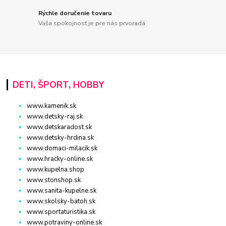
Rýchle doručenie tovaru
Vaša spokojnosť je pre nás prvoradá
DETI, ŠPORT, HOBBY
www.kamenik.sk
www.detsky-raj.sk
www.detskaradost.sk
www.detsky-hrdina.sk
www.domaci-milacik.sk
www.hracky-online.sk
www.kupelna.shop
www.stonshop.sk
www.sanita-kupelne.sk
www.skolsky-batoh.sk
www.sportaturistika.sk
www.potraviny-online.sk