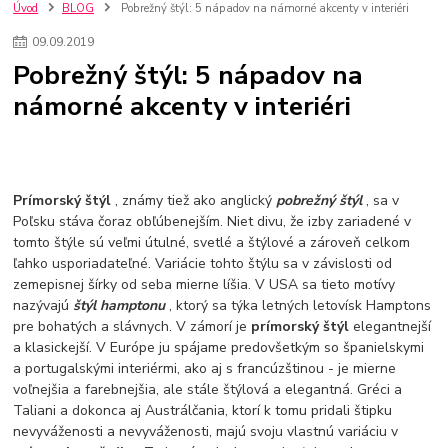
nakupovanie na firmu bez dph
szco nakup bez dph
doplnky
Úvod
BLOG
Pobrežný štýl: 5 nápadov na námorné akcenty v interiéri
doplnky do domácnosti
svietidlá
osvetlenie
hodiny
09
.
09
.
2019
zlaté doplnky
Vodovodné batérie pod okno
Vodovodné batérie
Pobrežný štýl: 5 nápadov na
Drezové batérie
Umyvadlové batérie
Kuchynské batérie
námorné akcenty v interiéri
Drez so zásuvko
Drezy
Kuchynské drezy
Plyšové koberce
Kúpeľnové koberce
Behúne
pvc
linoleu
kúpelnové podložky
koberce do izby
umelá tráva
koberce do chodby
Jesenné trendy 2018
Dizajn interiériu
Doplnky do domácnosti
čalúnená textília
Poťahové látky
Poťahové látky na nábytok
Prímorský štýl
, známy tiež ako anglický
pobrežný štýl
, sa v
Provence
Usporiadanie obývacej izby
Nábytok
Boxy a obedáre
Poľsku stáva čoraz obľúbenejším. Niet divu, že izby zariadené v
tomto štýle sú veľmi útulné, svetlé a štýlové a zároveň celkom
ľahko usporiadateľné. Variácie tohto štýlu sa v závislosti od
zemepisnej šírky od seba mierne líšia. V USA sa tieto motívy
nazývajú
štýl hamptonu
, ktorý sa týka letných letovísk Hamptons
pre bohatých a slávnych. V zámorí je
prímorský štýl
elegantnejší
a klasickejší. V Európe ju spájame predovšetkým so španielskymi
a portugalskými interiérmi, ako aj s francúzštinou - je mierne
voľnejšia a farebnejšia, ale stále štýlová a elegantná. Gréci a
Taliani a dokonca aj Austrálčania, ktorí k tomu pridali štipku
nevyváženosti a nevyváženosti, majú svoju vlastnú variáciu v