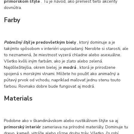
prímorskom štýle
. Tu je návod, ako preniesť tieto akcenty
dovnútra.
Farby
Pobrežný štýl
je predovšetkým biely
, ktorý dominuje a je
takýmto spôsobom v interiéri usporiadaný. Nerobte si starosti, ale
to neznamená, že miestnosť vyzerá chladne alebo asexuálne.
Všetko kvôli iným farbám, ako je zlato alebo zelená.
Najdôležitejšia, okrem bielej, je
modrá
, ktorá je prirodzene
spojená s morskými vlnami. Môžete ho použiť ako animačný a
pútavý prvok od vchodu, napríklad maľovať jednu stenu touto
farbou. Rovnako dobre bude fungovať aj modrá.
Materials
Podobne ako v škandinávskom alebo rustikálnom štýle sa aj
prímorský interiér
zameriava na prírodné materiály. Dominuje tu
drevo, kameň, vitráže alebo rôzne druhy tráv. Všetko, čo robí