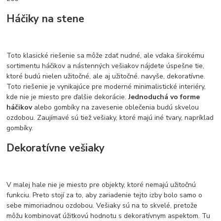
Háčiky na stene
Toto klasické riešenie sa môže zdať nudné, ale vďaka širokému
sortimentu háčikov a nástenných vešiakov nájdete úspešne tie,
ktoré budú nielen užitočné, ale aj užitočné. navyše, dekoratívne.
Toto riešenie je vynikajúce pre moderné minimalistické interiéry,
kde nie je miesto pre ďalšie dekorácie.
Jednoduchá vo forme
háčikov
alebo gombíky na zavesenie oblečenia budú skvelou
ozdobou. Zaujímavé sú tiež vešiaky, ktoré majú iné tvary, napríklad
gombíky.
Dekoratívne vešiaky
V malej hale nie je miesto pre objekty, ktoré nemajú užitočnú
funkciu. Preto stojí za to, aby zariadenie tejto izby bolo samo o
sebe mimoriadnou ozdobou. Vešiaky sú na to skvelé, pretože
môžu kombinovať úžitkovú hodnotu s dekoratívnym aspektom. Tu