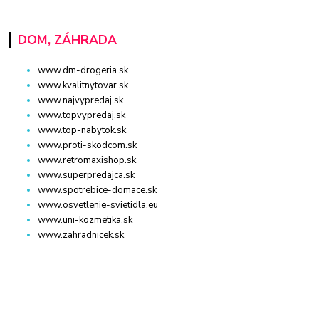
DOM, ZÁHRADA
www.dm-drogeria.sk
www.kvalitnytovar.sk
www.najvypredaj.sk
www.topvypredaj.sk
www.top-nabytok.sk
www.proti-skodcom.sk
www.retromaxishop.sk
www.superpredajca.sk
www.spotrebice-domace.sk
www.osvetlenie-svietidla.eu
www.uni-kozmetika.sk
www.zahradnicek.sk