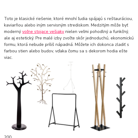
Toto je klasické riešenie, ktoré mnohí ľudia spájajú s reštauráciou,
kaviarňou alebo iným servisným strediskom. Medzitým môže byť
moderný
voľne stojace vešiaky
nielen veľmi pohodlný a funkčný,
ale aj estetický. Pre malé izby zvoľte skôr jednoduchú, ekonomickú
formu, ktorá nebude príliš nápadná. Môžete ich dokonca zladiť s
farbou stien alebo budov, vďaka čomu sa s dekorom hodia ešte
viac.
200