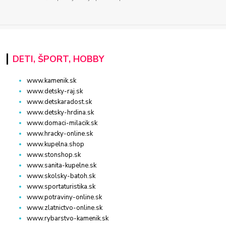
DETI, ŠPORT, HOBBY
www.kamenik.sk
www.detsky-raj.sk
www.detskaradost.sk
www.detsky-hrdina.sk
www.domaci-milacik.sk
www.hracky-online.sk
www.kupelna.shop
www.stonshop.sk
www.sanita-kupelne.sk
www.skolsky-batoh.sk
www.sportaturistika.sk
www.potraviny-online.sk
www.zlatnictvo-online.sk
www.rybarstvo-kamenik.sk