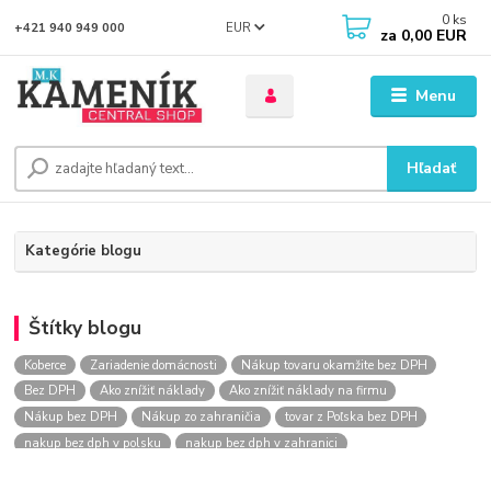
0
ks
EUR
+421 940 949 000
za
0,00 EUR
Menu
Hľadať
Kategórie blogu
Štítky blogu
Koberce
Zariadenie domácnosti
Nákup tovaru okamžite bez DPH
Bez DPH
Ako znížiť náklady
Ako znížiť náklady na firmu
Nákup bez DPH
Nákup zo zahraničia
tovar z Poľska bez DPH
nakup bez dph v polsku
nakup bez dph v zahranici
nakup bez dph zo zahranicia
nákup bez dph
nákup bez dph v eu