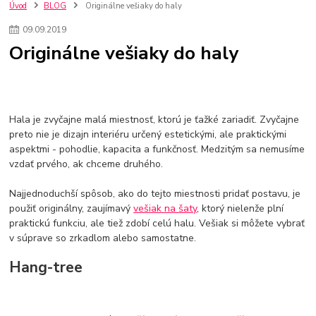
nakupovanie na firmu bez dph
szco nakup bez dph
doplnky
Úvod
BLOG
Originálne vešiaky do haly
doplnky do domácnosti
svietidlá
osvetlenie
hodiny
09
.
09
.
2019
zlaté doplnky
Vodovodné batérie pod okno
Vodovodné batérie
Originálne vešiaky do haly
Drezové batérie
Umyvadlové batérie
Kuchynské batérie
Drez so zásuvko
Drezy
Kuchynské drezy
Plyšové koberce
Kúpeľnové koberce
Behúne
pvc
linoleu
kúpelnové podložky
koberce do izby
umelá tráva
koberce do chodby
Hala je zvyčajne malá miestnosť, ktorú je ťažké zariadiť. Zvyčajne
Jesenné trendy 2018
Dizajn interiériu
Doplnky do domácnosti
preto nie je dizajn interiéru určený estetickými, ale praktickými
čalúnená textília
Poťahové látky
Poťahové látky na nábytok
aspektmi - pohodlie, kapacita a funkčnosť. Medzitým sa nemusíme
Provence
Usporiadanie obývacej izby
Nábytok
Boxy a obedáre
vzdať prvého, ak chceme druhého.
Najjednoduchší spôsob, ako do tejto miestnosti pridať postavu, je
použiť originálny, zaujímavý
vešiak na šaty
, ktorý nielenže plní
praktickú funkciu, ale tiež zdobí celú halu. Vešiak si môžete vybrať
v súprave so zrkadlom alebo samostatne.
Hang-tree