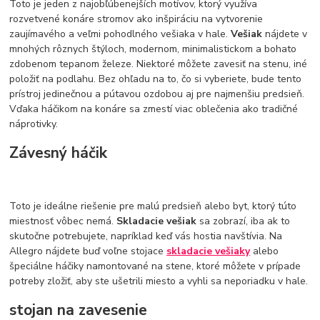
Toto je jeden z najobľúbenejších motívov, ktorý využíva
rozvetvené konáre stromov ako inšpiráciu na vytvorenie
zaujímavého a veľmi pohodlného vešiaka v hale.
Vešiak
nájdete v
mnohých rôznych štýloch, modernom, minimalistickom a bohato
zdobenom tepanom železe. Niektoré môžete zavesiť na stenu, iné
položiť na podlahu. Bez ohľadu na to, čo si vyberiete, bude tento
prístroj jedinečnou a pútavou ozdobou aj pre najmenšiu predsieň.
Vďaka háčikom na konáre sa zmestí viac oblečenia ako tradičné
náprotivky.
Závesný háčik
Toto je ideálne riešenie pre malú predsieň alebo byt, ktorý túto
miestnosť vôbec nemá.
Skladacie vešiak
sa zobrazí, iba ak to
skutočne potrebujete, napríklad keď vás hostia navštívia. Na
Allegro nájdete buď voľne stojace
skladacie vešiaky
alebo
špeciálne háčiky namontované na stene, ktoré môžete v prípade
potreby zložiť, aby ste ušetrili miesto a vyhli sa neporiadku v hale.
stojan na zavesenie