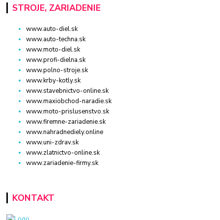
STROJE, ZARIADENIE
www.auto-diel.sk
www.auto-techna.sk
www.moto-diel.sk
www.profi-dielna.sk
www.polno-stroje.sk
www.krby-kotly.sk
www.stavebnictvo-online.sk
www.maxiobchod-naradie.sk
www.moto-prislusenstvo.sk
www.firemne-zariadenie.sk
www.nahradnediely.online
www.uni-zdrav.sk
www.zlatnictvo-online.sk
www.zariadenie-firmy.sk
KONTAKT