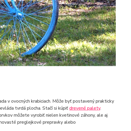
rada v ovocných krabiciach. Môže byť postavený prakticky
vláda tvrdá plocha. Stačí si kúpiť
drevené palety
.
prvkov môžete vyrobiť nielen kvetinové záhony, ale aj
lhovasté preglejkové prepravky alebo