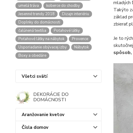
mladých ľ
umelá tráva
koberce do chodby
Takýto zá
Jesenné trendy 2018
Dizajn interiériu
základ pr
Doplnky do domácnosti
zbierať p
čalúnená textília
Poťahové látky
Je to rýc
Poťahové látky na nábytok
Provence
skutočnej
Usporiadanie obývacej izby
Nábytok
spôsob, 
Boxy a obedáre
Všetci svätí
DEKORÁCIE DO
DOMÁCNOSTI
Aranžovanie kvetov
Čísla domov