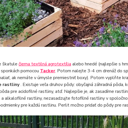
e škatule
čierna textilná agrotextília
alebo hnedé (najlepšie s hm
 sponkách pomocou
Tacker
. Potom nalejte 3-4 cm drenáž do s
aliať, ak nemáte v úmysle premiestniť boxy). Potom vyplňte kr
e rastliny
. Existuje veľa druhov pôdy: obyčajná záhradná pôda, 
, pôda pre acidofilné rastliny, atď. Najlepšie je, ak zasadíme ra
é a alkalofilné rastliny, nezasadzujte fotofilné rastliny v spoločn
odmienky pre každú rastlinu. Perlit možno pridať do pôdy pre ras