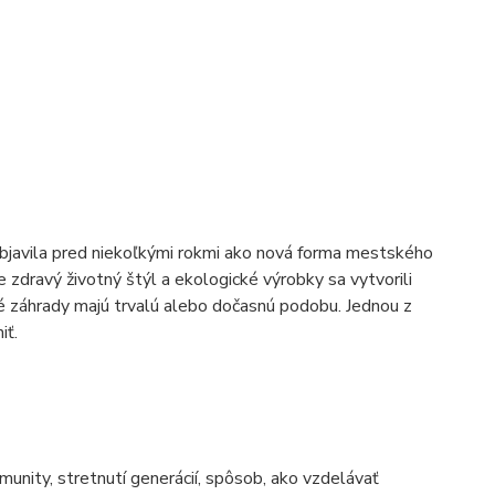
objavila pred niekoľkými rokmi ako nová forma mestského
zdravý životný štýl a ekologické výrobky sa vytvorili
é záhrady majú trvalú alebo dočasnú podobu. Jednou z
iť.
omunity, stretnutí generácií, spôsob, ako vzdelávať