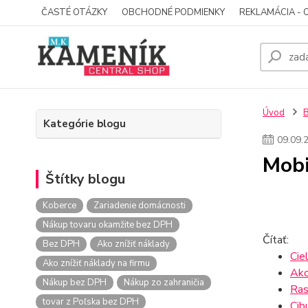
ČASTÉ OTÁZKY
OBCHODNÉ PODMIENKY
REKLAMÁCIA - 
Úvod
Kategórie blogu
09
.
09
.
Mobi
Štítky blogu
Koberce
Zariadenie domácnosti
Nákup tovaru okamžite bez DPH
Čítať:
Bez DPH
Ako znížiť náklady
Cie
Ako znížiť náklady na firmu
Ako
Nákup bez DPH
Nákup zo zahraničia
Ras
tovar z Poľska bez DPH
Cib