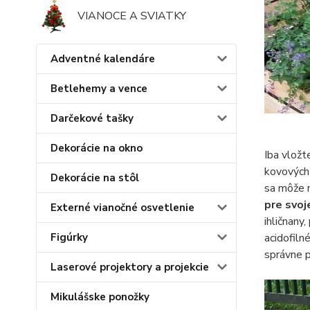
VIANOCE A SVIATKY
Adventné kalendáre
Betlehemy a vence
Darčekové tašky
Dekorácie na okno
Iba vložt
kovových
Dekorácie na stôl
sa môže n
pre svoj
Externé vianočné osvetlenie
ihličnany
acidofiln
Figúrky
správne p
Laserové projektory a projekcie
Mikulášske ponožky