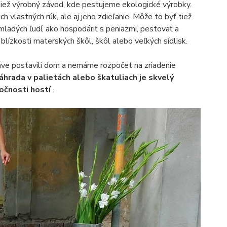
 tiež výrobný závod, kde pestujeme ekologické výrobky.
 vlastných rúk, ale aj jeho zdieľanie. Môže to byť tiež
mladých ľudí, ako hospodáriť s peniazmi, pestovať a
 blízkosti materských škôl, škôl alebo veľkých sídlisk.
ráve postavili dom a nemáme rozpočet na zriadenie
áhrada v palietách alebo škatuliach je skvelý
ločnosti hostí
.