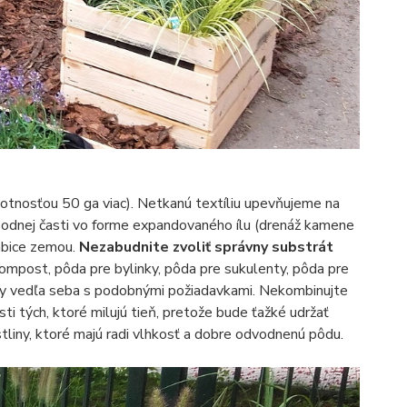
otnosťou 50 ga viac). Netkanú textíliu upevňujeme na
podnej časti vo forme expandovaného ílu (drenáž kamene
abice zemou.
Nezabudnite zvoliť správny substrát
kompost, pôda pre bylinky, pôda pre sukulenty, pôda pre
stliny vedľa seba s podobnými požiadavkami. Nekombinujte
osti tých, ktoré milujú tieň, pretože bude ťažké udržať
tliny, ktoré majú radi vlhkosť a dobre odvodnenú pôdu.