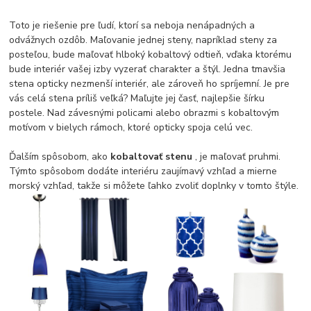
Toto je riešenie pre ľudí, ktorí sa neboja nenápadných a
odvážnych ozdôb. Maľovanie jednej steny, napríklad steny za
posteľou, bude maľovať hlboký kobaltový odtieň, vďaka ktorému
bude interiér vašej izby vyzerať charakter a štýl. Jedna tmavšia
stena opticky nezmenší interiér, ale zároveň ho spríjemní. Je pre
vás celá stena príliš veľká? Maľujte jej časť, najlepšie šírku
postele. Nad závesnými policami alebo obrazmi s kobaltovým
motívom v bielych rámoch, ktoré opticky spoja celú vec.
Ďalším spôsobom, ako
kobaltovať stenu
, je maľovať pruhmi.
Týmto spôsobom dodáte interiéru zaujímavý vzhľad a mierne
morský vzhľad, takže si môžete ľahko zvoliť doplnky v tomto štýle.