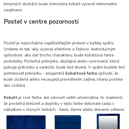
bielených doskách bude intenzívny kobalt vyzerať mimoriadne
zaujímavo.
Posteľ v centre pozornosti
Posteľ je nepochybne najdôležitejším prvkom v každej spálni.
Urobme to tak, aby vyzeral efektívne a štýlovo. Jednoduchým
spôsobom, ako dať trochu charakteru, bude kobaltová farba
podstielky. Posteľná prikrývka, obyčajná alebo vzorovaná, ktorá
pokryje prikrývku a vankúše, bude tiež skvelá. V spálni budete tiež
potrebovať prikrývku - elegantná
kobaltová farba
spôsobí, že
bude zložená alebo nezaujatá prevrátením zadnej strany postele
ako ozdoba.
Kobalt
je cool farba, ale zároveň veľmi univerzálna, čo znamená,
že posteľná bielizeň a doplnky v tejto farbe dokonale ladia s
nábytkom v rôznych farbách - biele, čierne alebo drevené odtiene.