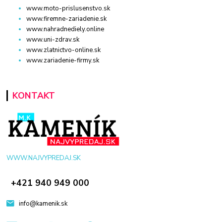
www.moto-prislusenstvo.sk
www.firemne-zariadenie.sk
www.nahradnediely.online
www.uni-zdrav.sk
www.zlatnictvo-online.sk
www.zariadenie-firmy.sk
KONTAKT
WWW.NAJVYPREDAJ.SK
+421 940 949 000
info@kamenik.sk