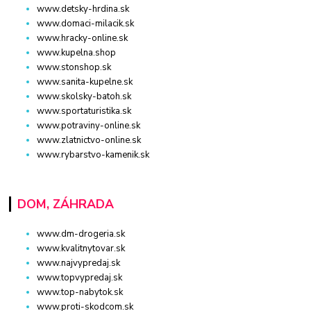
www.detsky-hrdina.sk
www.domaci-milacik.sk
www.hracky-online.sk
www.kupelna.shop
www.stonshop.sk
www.sanita-kupelne.sk
www.skolsky-batoh.sk
www.sportaturistika.sk
www.potraviny-online.sk
www.zlatnictvo-online.sk
www.rybarstvo-kamenik.sk
DOM, ZÁHRADA
www.dm-drogeria.sk
www.kvalitnytovar.sk
www.najvypredaj.sk
www.topvypredaj.sk
www.top-nabytok.sk
www.proti-skodcom.sk