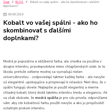
nakupovanie na firmu bez dph
szco nakup bez dph
doplnky
Úvod
BLOG
Kobalt vo vašej spálni - ako ho skombinovať s ďalšími
doplnkami?
doplnky do domácnosti
svietidlá
osvetlenie
hodiny
zlaté doplnky
Vodovodné batérie pod okno
Vodovodné batérie
09
.
09
.
2019
Drezové batérie
Umyvadlové batérie
Kuchynské batérie
Kobalt vo vašej spálni - ako ho
Drez so zásuvko
Drezy
Kuchynské drezy
Plyšové koberce
skombinovať s ďalšími
Kúpeľnové koberce
Behúne
pvc
linoleu
kúpelnové podložky
doplnkami?
koberce do izby
umelá tráva
koberce do chodby
Jesenné trendy 2018
Dizajn interiériu
Doplnky do domácnosti
čalúnená textília
Poťahové látky
Poťahové látky na nábytok
Provence
Usporiadanie obývacej izby
Nábytok
Boxy a obedáre
Modrá je populárna a obľúbená farba, ale zriedka sa používa v
dizajne interiéru, pravdepodobne mimo chlapčenských izieb. Je to
škoda, pretože odtiene modrej sa vyznačujú nielen
univerzálnosťou - zodpovedajú takmer každej farbe - ale navyše
sú elegantné, upokojujúce a prispievajú k relaxácii. Niet divu, že v
spálni fungujú skvele. Najlepšie je použiť elegantný a mierne
chladný kobalt, ktorý dodá takému interiéru triedu a eleganciu. Ak
sa však obávate, že
modrá spálňa
je pre vás priveľa, odporúčame
vám, aby ste kobaltovú farbu použili navyše a ako ju prispôsobiť
ostatným prvkom interiéru.