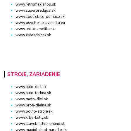
www.retromaxishop.sk
www.superpredajca.sk
www.spotrebice-domace.sk
www.osvetlenie-svietidla.eu
www.uni-kozmetika.sk
www.zahradnicek.sk
STROJE, ZARIADENIE
www.auto-diel.sk
www.auto-techna.sk
www.moto-diel.sk
www.profi-dielna.sk
www.polno-stroje.sk
www.krby-kotly.sk
www.stavebnictvo-online.sk
www.maxiobchod-naradie.sk