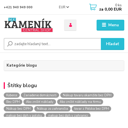
0
ks
EUR
+421 940 949 000
za
0,00 EUR
Menu
Hľadať
Kategórie blogu
Štítky blogu
Koberce
Zariadenie domácnosti
Nákup tovaru okamžite bez DPH
Bez DPH
Ako znížiť náklady
Ako znížiť náklady na firmu
Nákup bez DPH
Nákup zo zahraničia
tovar z Poľska bez DPH
nakup bez dph v polsku
nakup bez dph v zahranici
nakup bez dph zo zahranicia
nákup bez dph
nákup bez dph v eu