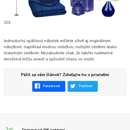
201
Jednoduchý spálňový nábytok môžete oživiť aj originálnym
nábytkom, napríklad modrou stoličkou, nočnými stolíkmi alebo
toaletným stolíkom. Nezabudnite však, že takéto nadmerné
množstvá môžu unaviť a spôsobiť chaos vo vnútri.
Páčil sa vám článok? Zdieľajte ho s priateľmi
Facebook
Twitter
Doprava od 30€ zadarmo