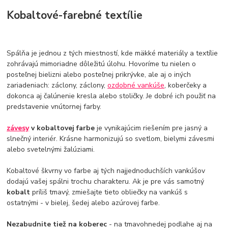
Kobaltové-farebné textílie
Spálňa je jednou z tých miestností, kde mäkké materiály a textílie
zohrávajú mimoriadne dôležitú úlohu. Hovoríme tu nielen o
posteľnej bielizni alebo posteľnej prikrývke, ale aj o iných
zariadeniach: záclony, záclony,
ozdobné vankúše
, koberčeky a
dokonca aj čalúnenie kresla alebo stoličky. Je dobré ich použiť na
predstavenie vnútornej farby.
závesy
v kobaltovej farbe
je vynikajúcim riešením pre jasný a
slnečný interiér. Krásne harmonizujú so svetlom, bielymi závesmi
alebo svetelnými žalúziami.
Kobaltové škvrny vo farbe aj tých najjednoduchších vankúšov
dodajú vašej spálni trochu charakteru. Ak je pre vás samotný
kobalt
príliš tmavý, zmiešajte tieto obliečky na vankúš s
ostatnými - v bielej, šedej alebo azúrovej farbe.
Nezabudnite tiež na koberec
- na tmavohnedej podlahe aj na