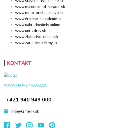
www.stavebnictvo-online.sk
www.maxiobchod-naradie.sk
www.moto-prislusenstvo.sk
www.firemne-zariadenie.sk
www.nahradnediely.online
www.uni-zdrav.sk
www.zlatnictvo-online.sk
www.zariadenie-firmy.sk
KONTAKT
WWW.NAJVYPREDAJ.SK
+421 940 949 000
info@kamenik.sk