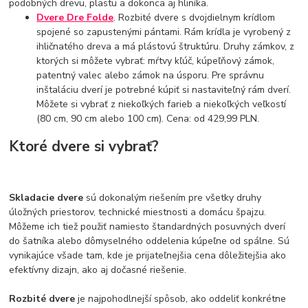
podobných drevu, plastu a dokonca aj hliníka.
Dvere Dre Folde
. Rozbité dvere s dvojdielnym krídlom
spojené so zapustenými pántami. Rám krídla je vyrobený z
ihličnatého dreva a má plástovú štruktúru. Druhy zámkov, z
ktorých si môžete vybrať: mŕtvy kľúč, kúpeľňový zámok,
patentný valec alebo zámok na úsporu. Pre správnu
inštaláciu dverí je potrebné kúpiť si nastaviteľný rám dverí.
Môžete si vybrať z niekoľkých farieb a niekoľkých veľkostí
(80 cm, 90 cm alebo 100 cm). Cena: od 429,99 PLN.
Ktoré dvere si vybrať?
Skladacie dvere
sú dokonalým riešením pre všetky druhy
úložných priestorov, technické miestnosti a domácu špajzu.
Môžeme ich tiež použiť namiesto štandardných posuvných dverí
do šatníka alebo dômyselného oddelenia kúpeľne od spálne. Sú
vynikajúce všade tam, kde je prijateľnejšia cena dôležitejšia ako
efektívny dizajn, ako aj dočasné riešenie.
Rozbité dvere
je najpohodlnejší spôsob, ako oddeliť konkrétne