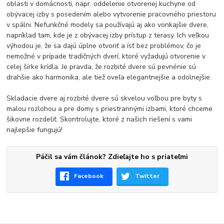
oblasti v domácnosti, napr. oddelenie otvorenej kuchyne od
obývacej izby s posedením alebo vytvorenie pracovného priestoru
v spálni. Nefunkčné modely sa používajú aj ako vonkajšie dvere,
napríklad tam, kde je z obývacej izby prístup z terasy. Ich veľkou
výhodou je, že sa dajú úplne otvoriť a ísť bez problémov, čo je
nemožné v prípade tradičných dverí, ktoré vyžadujú otvorenie v
celej šírke krídla. Je pravda, že rozbité dvere sú pevnénie sú
drahšie ako harmonika, ale tiež oveľa elegantnejšie a odolnejšie.
Skladacie dvere aj rozbité dvere sú skvelou voľbou pre byty s
malou rozlohou a pre domy s priestrannými izbami, ktoré chceme
šikovne rozdeliť. Skontrolujte, ktoré z našich riešení s vami
najlepšie fungujú!
Páčil sa vám článok? Zdieľajte ho s priateľmi
Facebook
Twitter