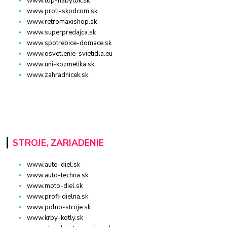
www.top-nabytok.sk
www.proti-skodcom.sk
www.retromaxishop.sk
www.superpredajca.sk
www.spotrebice-domace.sk
www.osvetlenie-svietidla.eu
www.uni-kozmetika.sk
www.zahradnicek.sk
STROJE, ZARIADENIE
www.auto-diel.sk
www.auto-techna.sk
www.moto-diel.sk
www.profi-dielna.sk
www.polno-stroje.sk
www.krby-kotly.sk