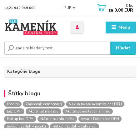
0
ks
EUR
+421 940 949 000
za
0,00 EUR
Menu
Hľadať
Kategórie blogu
Štítky blogu
Koberce
Zariadenie domácnosti
Nákup tovaru okamžite bez DPH
Bez DPH
Ako znížiť náklady
Ako znížiť náklady na firmu
Nákup bez DPH
Nákup zo zahraničia
tovar z Poľska bez DPH
nakup bez dph v polsku
nakup bez dph v zahranici
nakup bez dph zo zahranicia
nákup bez dph
nákup bez dph v eu