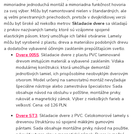
mimoriadne jednoduchá montáž a mimoriadna funkčnosť hovoria
za svoj výber. Môžu byť namontované nielen v štandardných, ale
aj veľmi priestranných priechodoch, pretože v dvojkrídlovej verzii
môžu byť široké až niekoľko metrov.
Skladacie dvere
sa skladajú
z prvkov nazývaných lamely, ktoré sú vzájomne spojené
elastickým pásom, ktorý umožňuje ich ľahké otváranie. Lamely
môžu byť vyrobené z plastu, dreva a materiálov podobných drevu
a dodatočne vybavené účinným zasklením prepúšťajúcim svetlo.
Dvere 005S
. Skladacie dvere z plastu PVC laminované
drevom imitujúcim materiál a vybavené zasklením. Vďaka
modulárnej konštrukcii, ktorá umožňuje demontáž
jednotlivých lamiel, ich prispôsobíme neobvyklým dverovým
otvorom. Model určený na samostatnú montáž nevyžaduje
špeciálne nástroje alebo zamestnáva špecialistov. Sada
obsahuje návod na obsluhu v poľštine, montážne prvky,
rukoväť a magnetický zámok. Výber z niekoľkých farieb a
veľkostí. Cena: od 126 PLN.
Dvere ST3
. Skladacie dvere z PVC. Celokomorové lamely s
drevenou štruktúrou sú spojené mäkkými gumovými
pántami. Sada obsahuje montážne prvky, návod na použitie,