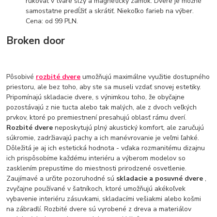
rukoväť v tvare slzy a magnetický zámok. Dvere je možné
samostatne predĺžiť a skrátiť. Niekoľko farieb na výber.
Cena: od 99 PLN.
Broken door
Pôsobivé
rozbité dvere
umožňujú maximálne využitie dostupného
priestoru, ale bez toho, aby ste sa museli vzdať snovej estetiky.
Pripomínajú skladacie dvere, s výnimkou toho, že obyčajne
pozostávajú z nie tucta alebo tak malých, ale z dvoch veľkých
prvkov, ktoré po premiestnení presahujú oblasť rámu dverí.
Rozbité dvere
neposkytujú plný akustický komfort, ale zaručujú
súkromie, zadržiavajú pachy a ich manévrovanie je veľmi ľahké.
Dôležitá je aj ich estetická hodnota - vďaka rozmanitému dizajnu
ich prispôsobíme každému interiéru a výberom modelov so
zasklením prepustíme do miestnosti prirodzené osvetlenie.
Zaujímavé a určite pozoruhodné sú
skladacie a posuvné dvere
,
zvyčajne používané v šatníkoch, ktoré umožňujú akékoľvek
vybavenie interiéru zásuvkami, skladacími vešiakmi alebo košmi
na zábradlí. Rozbité dvere sú vyrobené z dreva a materiálov