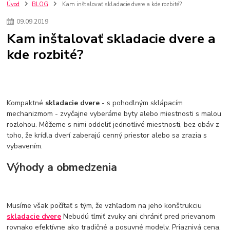
nakupovanie na firmu bez dph
szco nakup bez dph
doplnky
Úvod
BLOG
Kam inštalovať skladacie dvere a kde rozbité?
doplnky do domácnosti
svietidlá
osvetlenie
hodiny
09
.
09
.
2019
zlaté doplnky
Vodovodné batérie pod okno
Vodovodné batérie
Kam inštalovať skladacie dvere a
Drezové batérie
Umyvadlové batérie
Kuchynské batérie
kde rozbité?
Drez so zásuvko
Drezy
Kuchynské drezy
Plyšové koberce
Kúpeľnové koberce
Behúne
pvc
linoleu
kúpelnové podložky
koberce do izby
umelá tráva
koberce do chodby
Jesenné trendy 2018
Dizajn interiériu
Doplnky do domácnosti
čalúnená textília
Poťahové látky
Poťahové látky na nábytok
Kompaktné
skladacie dvere
- s pohodlným sklápacím
Provence
Usporiadanie obývacej izby
Nábytok
Boxy a obedáre
mechanizmom - zvyčajne vyberáme byty alebo miestnosti s malou
rozlohou. Môžeme s nimi oddeliť jednotlivé miestnosti, bez obáv z
toho, že krídla dverí zaberajú cenný priestor alebo sa zrazia s
vybavením.
Výhody a obmedzenia
Musíme však počítať s tým, že vzhľadom na jeho konštrukciu
skladacie dvere
Nebudú tlmiť zvuky ani chrániť pred prievanom
rovnako efektívne ako tradičné a posuvné modely. Priaznivá cena,