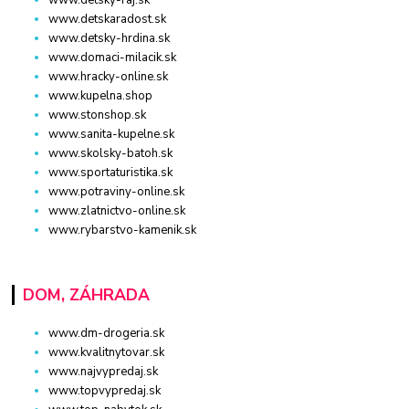
www.detskaradost.sk
www.detsky-hrdina.sk
www.domaci-milacik.sk
www.hracky-online.sk
www.kupelna.shop
www.stonshop.sk
www.sanita-kupelne.sk
www.skolsky-batoh.sk
www.sportaturistika.sk
www.potraviny-online.sk
www.zlatnictvo-online.sk
www.rybarstvo-kamenik.sk
DOM, ZÁHRADA
www.dm-drogeria.sk
www.kvalitnytovar.sk
www.najvypredaj.sk
www.topvypredaj.sk