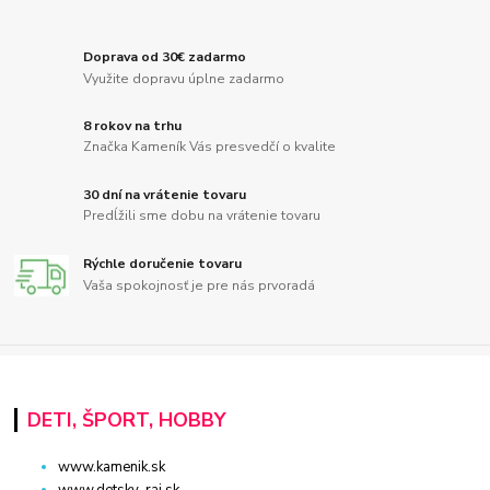
Doprava od 30€ zadarmo
Využite dopravu úplne zadarmo
8 rokov na trhu
Značka Kameník Vás presvedčí o kvalite
30 dní na vrátenie tovaru
Predĺžili sme dobu na vrátenie tovaru
Rýchle doručenie tovaru
Vaša spokojnosť je pre nás prvoradá
DETI, ŠPORT, HOBBY
www.kamenik.sk
www.detsky-raj.sk