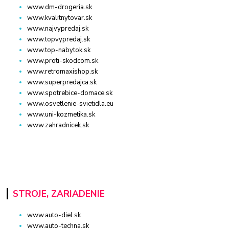
www.dm-drogeria.sk
www.kvalitnytovar.sk
www.najvypredaj.sk
www.topvypredaj.sk
www.top-nabytok.sk
www.proti-skodcom.sk
www.retromaxishop.sk
www.superpredajca.sk
www.spotrebice-domace.sk
www.osvetlenie-svietidla.eu
www.uni-kozmetika.sk
www.zahradnicek.sk
STROJE, ZARIADENIE
www.auto-diel.sk
www.auto-techna.sk