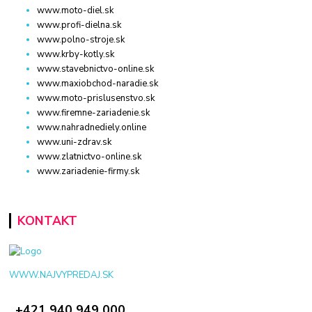
www.moto-diel.sk
www.profi-dielna.sk
www.polno-stroje.sk
www.krby-kotly.sk
www.stavebnictvo-online.sk
www.maxiobchod-naradie.sk
www.moto-prislusenstvo.sk
www.firemne-zariadenie.sk
www.nahradnediely.online
www.uni-zdrav.sk
www.zlatnictvo-online.sk
www.zariadenie-firmy.sk
KONTAKT
WWW.NAJVYPREDAJ.SK
+421 940 949 000