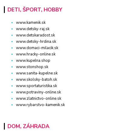
DETI, ŠPORT, HOBBY
www.kamenik.sk
www.detsky-raj.sk
www.detskaradost.sk
www.detsky-hrdina.sk
www.domaci-milacik.sk
www.hracky-online.sk
www.kupelna.shop
www.stonshop.sk
www.sanita-kupelne.sk
www.skolsky-batoh.sk
www.sportaturistika.sk
www.potraviny-online.sk
www.zlatnictvo-online.sk
www.rybarstvo-kamenik.sk
DOM, ZÁHRADA