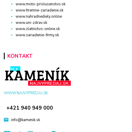
www.moto-prislusenstvo.sk
www.firemne-zariadenie.sk
www.nahradnediely.online
www.uni-zdrav.sk
www.zlatnictvo-online.sk
www.zariadenie-firmy.sk
KONTAKT
WWW.NAJVYPREDAJ.SK
+421 940 949 000
info@kamenik.sk