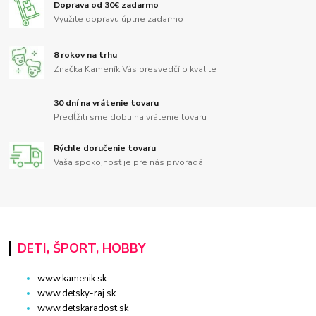
Doprava od 30€ zadarmo
Využite dopravu úplne zadarmo
8 rokov na trhu
Značka Kameník Vás presvedčí o kvalite
30 dní na vrátenie tovaru
Predĺžili sme dobu na vrátenie tovaru
Rýchle doručenie tovaru
Vaša spokojnosť je pre nás prvoradá
DETI, ŠPORT, HOBBY
www.kamenik.sk
www.detsky-raj.sk
www.detskaradost.sk