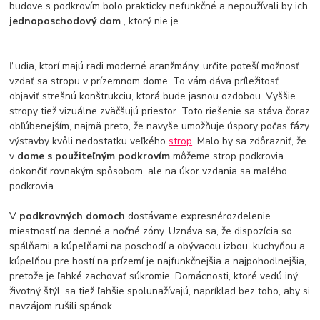
budove s podkrovím bolo prakticky nefunkčné a nepoužívali by ich.
jednoposchodový dom
, ktorý nie je
Ľudia, ktorí majú radi moderné aranžmány, určite poteší možnosť
vzdať sa stropu v prízemnom dome. To vám dáva príležitosť
objaviť strešnú konštrukciu, ktorá bude jasnou ozdobou. Vyššie
stropy tiež vizuálne zväčšujú priestor. Toto riešenie sa stáva čoraz
obľúbenejším, najmä preto, že navyše umožňuje úspory počas fázy
výstavby kvôli nedostatku veľkého
strop
. Malo by sa zdôrazniť, že
v
dome s použiteľným podkrovím
môžeme strop podkrovia
dokončiť rovnakým spôsobom, ale na úkor vzdania sa malého
podkrovia.
V
podkrovných domoch
dostávame expresnérozdelenie
miestností na denné a nočné zóny. Uznáva sa, že dispozícia so
spálňami a kúpeľňami na poschodí a obývacou izbou, kuchyňou a
kúpeľňou pre hostí na prízemí je najfunkčnejšia a najpohodlnejšia,
pretože je ľahké zachovať súkromie. Domácnosti, ktoré vedú iný
životný štýl, sa tiež ľahšie spolunažívajú, napríklad bez toho, aby si
navzájom rušili spánok.