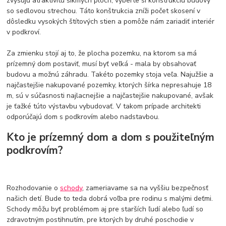
zvyšujú atraktivitu šikmých plôch, vyberte si konštrukciu budovy
so sedlovou strechou. Táto konštrukcia zníži počet skosení v
dôsledku vysokých štítových stien a pomôže nám zariadiť interiér
v podkroví.
Za zmienku stojí aj to, že plocha pozemku, na ktorom sa má
prízemný dom postaviť, musí byť veľká - mala by obsahovať
budovu a možnú záhradu. Takéto pozemky stoja veľa. Najužšie a
najčastejšie nakupované pozemky, ktorých šírka nepresahuje 18
m, sú v súčasnosti najlacnejšie a najčastejšie nakupované, avšak
je ťažké túto výstavbu vybudovať. V takom prípade architekti
odporúčajú dom s podkrovím alebo nadstavbou.
Kto je prízemný dom a dom s použiteľným
podkrovím?
Rozhodovanie o
schody
, zameriavame sa na vyššiu bezpečnosť
našich detí. Bude to teda dobrá voľba pre rodinu s malými deťmi.
Schody môžu byť problémom aj pre starších ľudí alebo ľudí so
zdravotným postihnutím, pre ktorých by druhé poschodie v