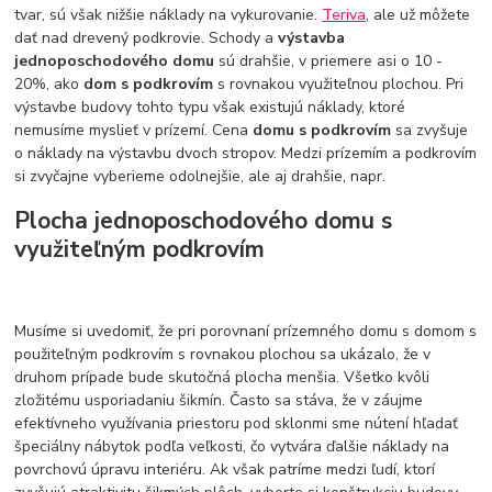
tvar, sú však nižšie náklady na vykurovanie.
Teriva
, ale už môžete
dať nad drevený podkrovie. Schody a
výstavba
jednoposchodového domu
sú drahšie, v priemere asi o 10 -
20%, ako
dom s podkrovím
s rovnakou využiteľnou plochou. Pri
výstavbe budovy tohto typu však existujú náklady, ktoré
nemusíme myslieť v prízemí. Cena
domu s podkrovím
sa zvyšuje
o náklady na výstavbu dvoch stropov. Medzi prízemím a podkrovím
si zvyčajne vyberieme odolnejšie, ale aj drahšie, napr.
Plocha jednoposchodového domu s
využiteľným podkrovím
Musíme si uvedomiť, že pri porovnaní prízemného domu s domom s
použiteľným podkrovím s rovnakou plochou sa ukázalo, že v
druhom prípade bude skutočná plocha menšia. Všetko kvôli
zložitému usporiadaniu šikmín. Často sa stáva, že v záujme
efektívneho využívania priestoru pod sklonmi sme nútení hľadať
špeciálny nábytok podľa veľkosti, čo vytvára ďalšie náklady na
povrchovú úpravu interiéru. Ak však patríme medzi ľudí, ktorí