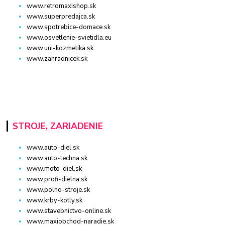
www.retromaxishop.sk
www.superpredajca.sk
www.spotrebice-domace.sk
www.osvetlenie-svietidla.eu
www.uni-kozmetika.sk
www.zahradnicek.sk
STROJE, ZARIADENIE
www.auto-diel.sk
www.auto-techna.sk
www.moto-diel.sk
www.profi-dielna.sk
www.polno-stroje.sk
www.krby-kotly.sk
www.stavebnictvo-online.sk
www.maxiobchod-naradie.sk