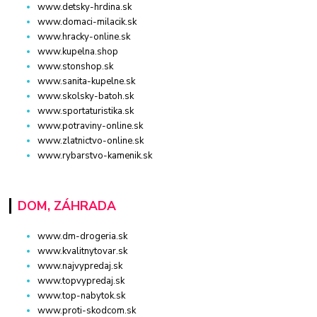
www.detsky-hrdina.sk
www.domaci-milacik.sk
www.hracky-online.sk
www.kupelna.shop
www.stonshop.sk
www.sanita-kupelne.sk
www.skolsky-batoh.sk
www.sportaturistika.sk
www.potraviny-online.sk
www.zlatnictvo-online.sk
www.rybarstvo-kamenik.sk
DOM, ZÁHRADA
www.dm-drogeria.sk
www.kvalitnytovar.sk
www.najvypredaj.sk
www.topvypredaj.sk
www.top-nabytok.sk
www.proti-skodcom.sk