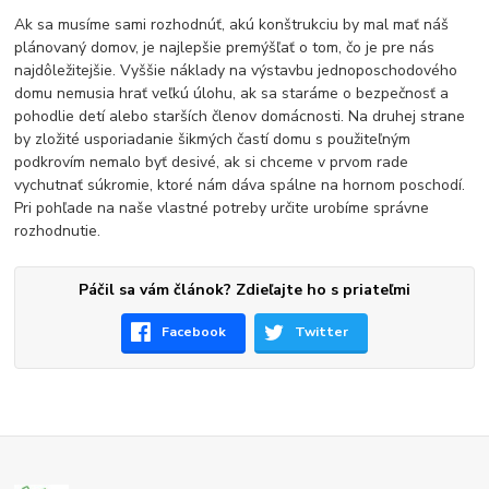
Ak sa musíme sami rozhodnúť, akú konštrukciu by mal mať náš
plánovaný domov, je najlepšie premýšľať o tom, čo je pre nás
najdôležitejšie. Vyššie náklady na výstavbu jednoposchodového
domu nemusia hrať veľkú úlohu, ak sa staráme o bezpečnosť a
pohodlie detí alebo starších členov domácnosti. Na druhej strane
by zložité usporiadanie šikmých častí domu s použiteľným
podkrovím nemalo byť desivé, ak si chceme v prvom rade
vychutnať súkromie, ktoré nám dáva spálne na hornom poschodí.
Pri pohľade na naše vlastné potreby určite urobíme správne
rozhodnutie.
Páčil sa vám článok? Zdieľajte ho s priateľmi
Facebook
Twitter