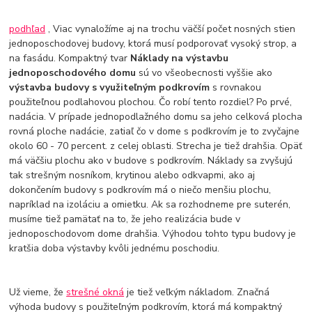
podhľad
, Viac vynaložíme aj na trochu väčší počet nosných stien
jednoposchodovej budovy, ktorá musí podporovať vysoký strop, a
na fasádu. Kompaktný tvar
Náklady na výstavbu
jednoposchodového domu
sú vo všeobecnosti vyššie ako
výstavba budovy s využiteľným podkrovím
s rovnakou
použiteľnou podlahovou plochou. Čo robí tento rozdiel? Po prvé,
nadácia. V prípade jednopodlažného domu sa jeho celková plocha
rovná ploche nadácie, zatiaľ čo v dome s podkrovím je to zvyčajne
okolo 60 - 70 percent. z celej oblasti. Strecha je tiež drahšia. Opäť
má väčšiu plochu ako v budove s podkrovím. Náklady sa zvyšujú
tak strešným nosníkom, krytinou alebo odkvapmi, ako aj
dokončením budovy s podkrovím má o niečo menšiu plochu,
napríklad na izoláciu a omietku. Ak sa rozhodneme pre suterén,
musíme tiež pamätať na to, že jeho realizácia bude v
jednoposchodovom dome drahšia. Výhodou tohto typu budovy je
kratšia doba výstavby kvôli jednému poschodiu.
Už vieme, že
strešné okná
je tiež veľkým nákladom. Značná
výhoda budovy s použiteľným podkrovím, ktorá má kompaktný