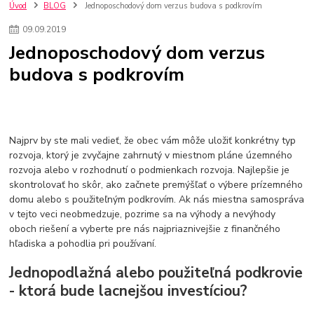
nakupovanie na firmu bez dph
szco nakup bez dph
doplnky
Úvod
BLOG
Jednoposchodový dom verzus budova s podkrovím
doplnky do domácnosti
svietidlá
osvetlenie
hodiny
09
.
09
.
2019
zlaté doplnky
Vodovodné batérie pod okno
Vodovodné batérie
Jednoposchodový dom verzus
Drezové batérie
Umyvadlové batérie
Kuchynské batérie
budova s podkrovím
Drez so zásuvko
Drezy
Kuchynské drezy
Plyšové koberce
Kúpeľnové koberce
Behúne
pvc
linoleu
kúpelnové podložky
koberce do izby
umelá tráva
koberce do chodby
Jesenné trendy 2018
Dizajn interiériu
Doplnky do domácnosti
čalúnená textília
Poťahové látky
Poťahové látky na nábytok
Najprv by ste mali vedieť, že obec vám môže uložiť konkrétny typ
Provence
Usporiadanie obývacej izby
Nábytok
Boxy a obedáre
rozvoja, ktorý je zvyčajne zahrnutý v miestnom pláne územného
rozvoja alebo v rozhodnutí o podmienkach rozvoja. Najlepšie je
skontrolovať ho skôr, ako začnete premýšľať o výbere prízemného
domu alebo s použiteľným podkrovím. Ak nás miestna samospráva
v tejto veci neobmedzuje, pozrime sa na výhody a nevýhody
oboch riešení a vyberte pre nás najpriaznivejšie z finančného
hľadiska a pohodlia pri používaní.
Jednopodlažná alebo použiteľná podkrovie
- ktorá bude lacnejšou investíciou?