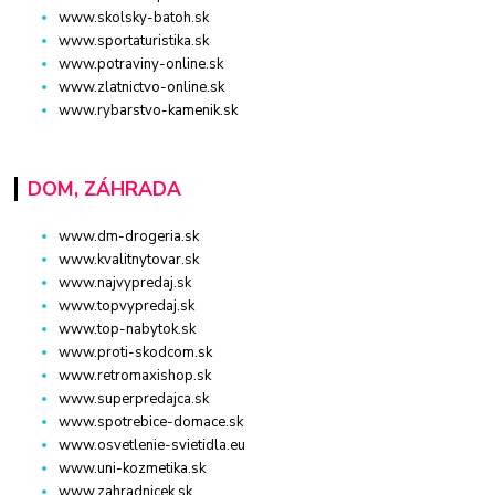
www.skolsky-batoh.sk
www.sportaturistika.sk
www.potraviny-online.sk
www.zlatnictvo-online.sk
www.rybarstvo-kamenik.sk
DOM, ZÁHRADA
www.dm-drogeria.sk
www.kvalitnytovar.sk
www.najvypredaj.sk
www.topvypredaj.sk
www.top-nabytok.sk
www.proti-skodcom.sk
www.retromaxishop.sk
www.superpredajca.sk
www.spotrebice-domace.sk
www.osvetlenie-svietidla.eu
www.uni-kozmetika.sk
www.zahradnicek.sk