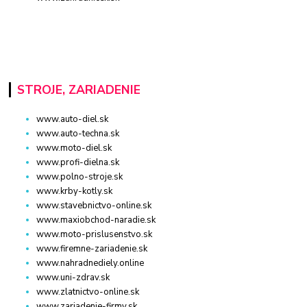
STROJE, ZARIADENIE
www.auto-diel.sk
www.auto-techna.sk
www.moto-diel.sk
www.profi-dielna.sk
www.polno-stroje.sk
www.krby-kotly.sk
www.stavebnictvo-online.sk
www.maxiobchod-naradie.sk
www.moto-prislusenstvo.sk
www.firemne-zariadenie.sk
www.nahradnediely.online
www.uni-zdrav.sk
www.zlatnictvo-online.sk
www.zariadenie-firmy.sk