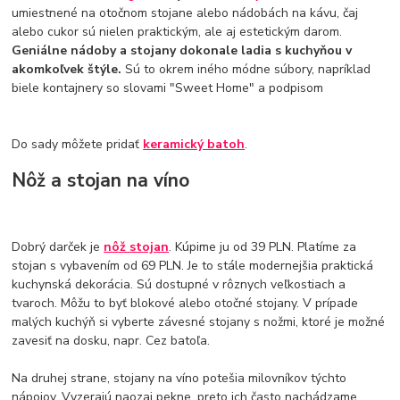
umiestnené na otočnom stojane alebo nádobách na kávu, čaj
alebo cukor sú nielen praktickým, ale aj estetickým darom.
Geniálne nádoby a stojany dokonale ladia s kuchyňou v
akomkoľvek štýle.
Sú to okrem iného módne súbory, napríklad
biele kontajnery so slovami "Sweet Home" a podpisom
Do sady môžete pridať
keramický batoh
.
Nôž a stojan na víno
Dobrý darček je
nôž stojan
. Kúpime ju od 39 PLN. Platíme za
stojan s vybavením od 69 PLN. Je to stále modernejšia praktická
kuchynská dekorácia. Sú dostupné v rôznych veľkostiach a
tvaroch. Môžu to byť blokové alebo otočné stojany. V prípade
malých kuchýň si vyberte závesné stojany s nožmi, ktoré je možné
zavesiť na dosku, napr. Cez batoľa.
Na druhej strane, stojany na víno potešia milovníkov týchto
nápojov. Vyzerajú naozaj pekne, preto ich často nachádzame