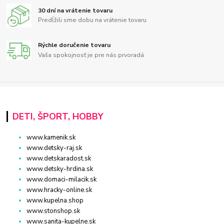
30 dní na vrátenie tovaru
Predĺžili sme dobu na vrátenie tovaru
Rýchle doručenie tovaru
Vaša spokojnosť je pre nás prvoradá
DETI, ŠPORT, HOBBY
www.kamenik.sk
www.detsky-raj.sk
www.detskaradost.sk
www.detsky-hrdina.sk
www.domaci-milacik.sk
www.hracky-online.sk
www.kupelna.shop
www.stonshop.sk
www.sanita-kupelne.sk