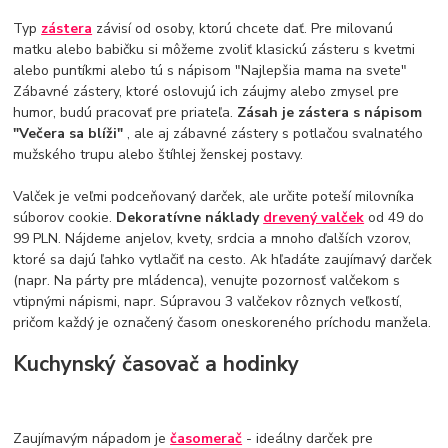
Typ
zástera
závisí od osoby, ktorú chcete dať. Pre milovanú
matku alebo babičku si môžeme zvoliť klasickú zásteru s kvetmi
alebo puntíkmi alebo tú s nápisom "Najlepšia mama na svete"
Zábavné zástery, ktoré oslovujú ich záujmy alebo zmysel pre
humor, budú pracovať pre priateľa.
Zásah je zástera s nápisom
"Večera sa blíži"
, ale aj zábavné zástery s potlačou svalnatého
mužského trupu alebo štíhlej ženskej postavy.
Valček je veľmi podceňovaný darček, ale určite poteší milovníka
súborov cookie.
Dekoratívne náklady
drevený valček
od 49 do
99 PLN. Nájdeme anjelov, kvety, srdcia a mnoho ďalších vzorov,
ktoré sa dajú ľahko vytlačiť na cesto. Ak hľadáte zaujímavý darček
(napr. Na párty pre mládenca), venujte pozornosť valčekom s
vtipnými nápismi, napr. Súpravou 3 valčekov rôznych veľkostí,
pričom každý je označený časom oneskoreného príchodu manžela.
Kuchynský časovač a hodinky
Zaujímavým nápadom je
časomerač
- ideálny darček pre