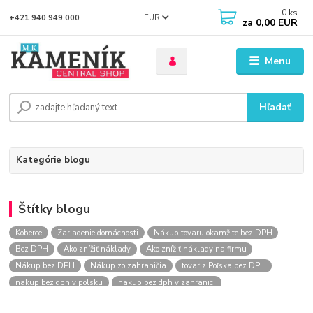
0
ks
EUR
+421 940 949 000
za
0,00 EUR
Menu
Hľadať
Kategórie blogu
Štítky blogu
Koberce
Zariadenie domácnosti
Nákup tovaru okamžite bez DPH
Bez DPH
Ako znížiť náklady
Ako znížiť náklady na firmu
Nákup bez DPH
Nákup zo zahraničia
tovar z Poľska bez DPH
nakup bez dph v polsku
nakup bez dph v zahranici
nakup bez dph zo zahranicia
nákup bez dph
nákup bez dph v eu