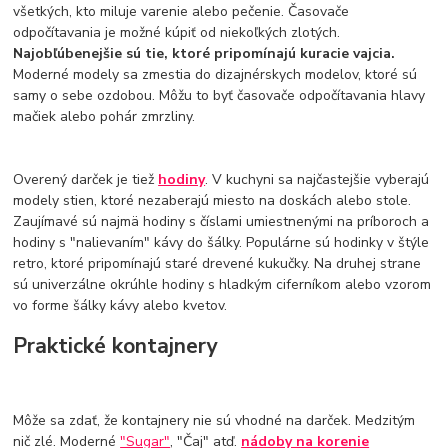
všetkých, kto miluje varenie alebo pečenie. Časovače
odpočítavania je možné kúpiť od niekoľkých zlotých.
Najobľúbenejšie sú tie, ktoré pripomínajú kuracie vajcia.
Moderné modely sa zmestia do dizajnérskych modelov, ktoré sú
samy o sebe ozdobou. Môžu to byť časovače odpočítavania hlavy
mačiek alebo pohár zmrzliny.
Overený darček je tiež
hodiny
. V kuchyni sa najčastejšie vyberajú
modely stien, ktoré nezaberajú miesto na doskách alebo stole.
Zaujímavé sú najmä hodiny s číslami umiestnenými na príboroch a
hodiny s "nalievaním" kávy do šálky. Populárne sú hodinky v štýle
retro, ktoré pripomínajú staré drevené kukučky. Na druhej strane
sú univerzálne okrúhle hodiny s hladkým ciferníkom alebo vzorom
vo forme šálky kávy alebo kvetov.
Praktické kontajnery
Môže sa zdať, že kontajnery nie sú vhodné na darček. Medzitým
nič zlé. Moderné
"Sugar"
, "Čaj" atď.
nádoby na korenie