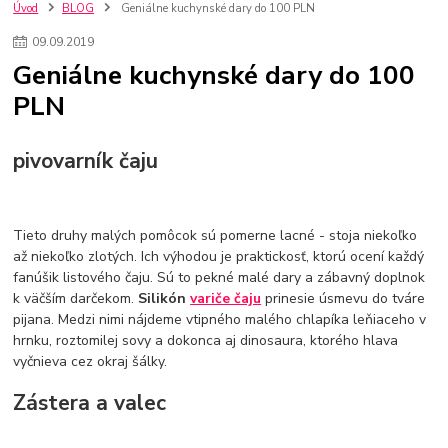
nakupovanie na firmu bez dph
szco nakup bez dph
doplnky
Úvod
BLOG
Geniálne kuchynské dary do 100 PLN
doplnky do domácnosti
svietidlá
osvetlenie
hodiny
09
.
09
.
2019
zlaté doplnky
Vodovodné batérie pod okno
Vodovodné batérie
Geniálne kuchynské dary do 100
Drezové batérie
Umyvadlové batérie
Kuchynské batérie
PLN
Drez so zásuvko
Drezy
Kuchynské drezy
Plyšové koberce
Kúpeľnové koberce
Behúne
pvc
linoleu
kúpelnové podložky
koberce do izby
umelá tráva
koberce do chodby
pivovarník čaju
Jesenné trendy 2018
Dizajn interiériu
Doplnky do domácnosti
čalúnená textília
Poťahové látky
Poťahové látky na nábytok
Provence
Usporiadanie obývacej izby
Nábytok
Boxy a obedáre
Tieto druhy malých pomôcok sú pomerne lacné - stoja niekoľko
až niekoľko zlotých. Ich výhodou je praktickosť, ktorú ocení každý
fanúšik listového čaju. Sú to pekné malé dary a zábavný doplnok
k väčším darčekom.
Silikón
variče čaju
prinesie úsmevu do tváre
pijana. Medzi nimi nájdeme vtipného malého chlapíka leňiaceho v
hrnku, roztomilej sovy a dokonca aj dinosaura, ktorého hlava
vyčnieva cez okraj šálky.
Zástera a valec