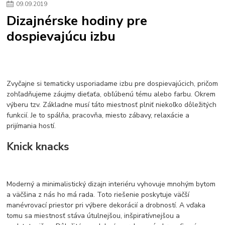
09
.
09
.
2019
zlaté doplnky
Vodovodné batérie pod okno
Vodovodné batérie
Dizajnérske hodiny pre
Drezové batérie
Umyvadlové batérie
Kuchynské batérie
dospievajúcu izbu
Drez so zásuvko
Drezy
Kuchynské drezy
Plyšové koberce
Kúpeľnové koberce
Behúne
pvc
linoleu
kúpelnové podložky
koberce do izby
umelá tráva
koberce do chodby
Jesenné trendy 2018
Dizajn interiériu
Doplnky do domácnosti
čalúnená textília
Poťahové látky
Poťahové látky na nábytok
Zvyčajne si tematicky usporiadame izbu pre dospievajúcich, pričom
Provence
Usporiadanie obývacej izby
Nábytok
Boxy a obedáre
zohľadňujeme záujmy dieťaťa, obľúbenú tému alebo farbu. Okrem
výberu tzv. Základne musí táto miestnosť plniť niekoľko dôležitých
funkcií. Je to spálňa, pracovňa, miesto zábavy, relaxácie a
prijímania hostí.
Knick knacks
Moderný a minimalistický dizajn interiéru vyhovuje mnohým bytom
a väčšina z nás ho má rada. Toto riešenie poskytuje väčší
manévrovací priestor pri výbere dekorácií a drobností. A vďaka
tomu sa miestnosť stáva útulnejšou, inšpiratívnejšou a