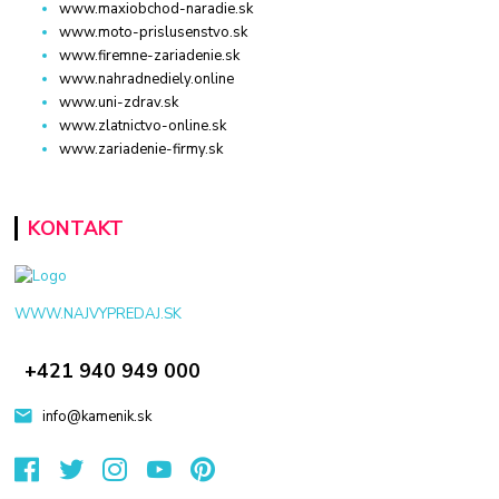
www.maxiobchod-naradie.sk
www.moto-prislusenstvo.sk
www.firemne-zariadenie.sk
www.nahradnediely.online
www.uni-zdrav.sk
www.zlatnictvo-online.sk
www.zariadenie-firmy.sk
KONTAKT
WWW.NAJVYPREDAJ.SK
+421 940 949 000
info@kamenik.sk