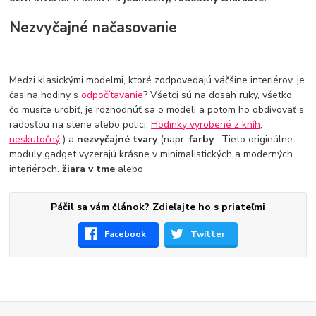
Nezvyčajné načasovanie
Medzi klasickými modelmi, ktoré zodpovedajú väčšine interiérov, je
čas na hodiny s
odpočítavanie
? Všetci sú na dosah ruky, všetko,
čo musíte urobiť, je rozhodnúť sa o modeli a potom ho obdivovať s
radosťou na stene alebo polici.
Hodinky vyrobené z kníh
,
neskutočný
) a
nezvyčajné tvary
(napr.
farby
. Tieto originálne
moduly gadget vyzerajú krásne v minimalistických a moderných
interiéroch.
žiara v tme
alebo
Páčil sa vám článok? Zdieľajte ho s priateľmi
Facebook
Twitter