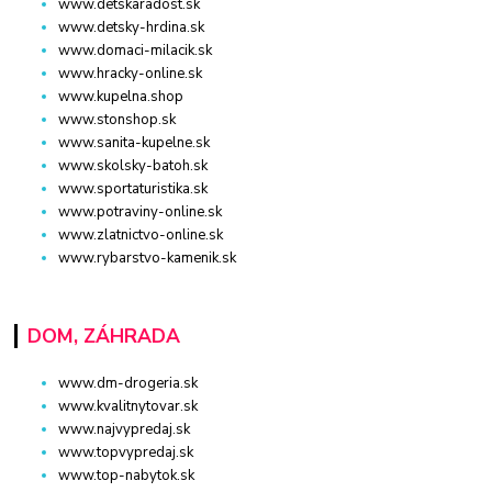
www.detskaradost.sk
www.detsky-hrdina.sk
www.domaci-milacik.sk
www.hracky-online.sk
www.kupelna.shop
www.stonshop.sk
www.sanita-kupelne.sk
www.skolsky-batoh.sk
www.sportaturistika.sk
www.potraviny-online.sk
www.zlatnictvo-online.sk
www.rybarstvo-kamenik.sk
DOM, ZÁHRADA
www.dm-drogeria.sk
www.kvalitnytovar.sk
www.najvypredaj.sk
www.topvypredaj.sk
www.top-nabytok.sk