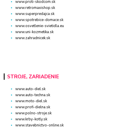
www.proti-skodcom.sk
www.retromaxishop.sk
www.superpredajca.sk
www.spotrebice-domace.sk
www.osvetlenie-svietidla.eu
www.uni-kozmetika.sk
www.zahradnicek.sk
STROJE, ZARIADENIE
www.auto-diel.sk
www.auto-techna.sk
www.moto-diel.sk
www.profi-dielna.sk
www.polno-stroje.sk
www.krby-kotly.sk
www.stavebnictvo-online.sk