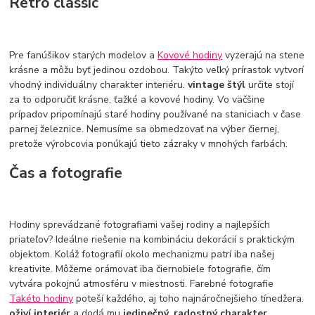
Retro classic
Pre fanúšikov starých modelov a
Kovové hodiny
vyzerajú na stene
krásne a môžu byť jedinou ozdobou. Takýto veľký prírastok vytvorí
vhodný individuálny charakter interiéru.
vintage štýl
určite stojí
za to odporučiť krásne, ťažké a kovové hodiny. Vo väčšine
prípadov pripomínajú staré hodiny používané na staniciach v čase
parnej železnice. Nemusíme sa obmedzovať na výber čiernej,
pretože výrobcovia ponúkajú tieto zázraky v mnohých farbách.
Čas a fotografie
Hodiny sprevádzané fotografiami vašej rodiny a najlepších
priateľov? Ideálne riešenie na kombináciu dekorácií s praktickým
objektom. Koláž fotografií okolo mechanizmu patrí iba našej
kreativite. Môžeme orámovať iba čiernobiele fotografie, čím
vytvára pokojnú atmosféru v miestnosti. Farebné fotografie
Takéto hodiny
poteší každého, aj toho najnáročnejšieho tínedžera.
oživí interiér
a dodá mu
jedinečný, radostný charakter
.