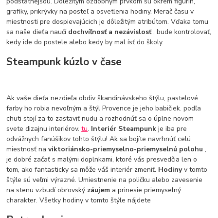
podstatnejšou. Dôležitým ozdobným prvkom sú okrem figurín,
grafiky, prikrývky na posteľ a osvetlenia hodiny. Merač času v
miestnosti pre dospievajúcich je dôležitým atribútom. Vďaka tomu
sa naše dieťa naučí
dochvíľnosť a nezávislosť
, bude kontrolovať,
kedy ide do postele alebo kedy by mal ísť do školy.
Steampunk kúzlo v čase
Ak vaše dieťa nezdieľa obdiv škandinávskeho štýlu, pastelové
farby ho robia nevoľným a štýl Provence je jeho babičiek. podľa
chuti stojí za to zastaviť nudu a rozhodnúť sa o úplne novom
svete dizajnu interiérov.
tu
.
Interiér Steampunk
je iba pre
odvážnych fanúšikov tohto štýlu! Ak sa bojíte navrhnúť celú
miestnosť na
viktoriánsko-priemyselno-priemyselnú polohu
,
je dobré začať s malými doplnkami, ktoré vás presvedčia len o
tom, ako fantasticky sa môže váš interiér zmeniť.
Hodiny
v tomto
štýle sú veľmi výrazné. Umiestnenie na poličku alebo zavesenie
na stenu vzbudí obrovský
záujem
a prinesie priemyselný
charakter. Všetky hodiny v tomto štýle nájdete