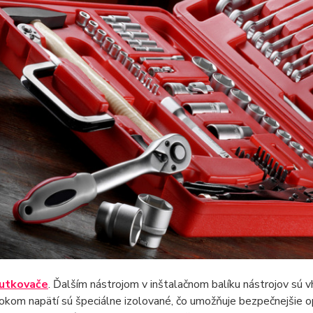
utkovače
. Ďalším nástrojom v inštalačnom balíku nástrojov sú 
okom napätí sú špeciálne izolované, čo umožňuje bezpečnejšie o