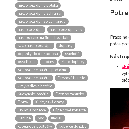
nakup bez dph v polsku
Potre
nakup bez dph v zahranici
nakup bez dph zo zahranicia
nákup bez dph
nákup bez dph v eu
Práce na 
nakupovanie na firmu bez dph
práca pot
szco nakup bez dph
doplnky
doplnky do domácnosti
svietidlá
Nástroj
osvetlenie
hodiny
zlaté doplnky
sk
Vodovodné batérie pod okno
vyh
Vodovodné batérie
Drezové batérie
dió
Umyvadlové batérie
Kuchynské batérie
Drez so zásuvko
Drezy
Kuchynské drezy
Plyšové koberce
Kúpeľnové koberce
Behúne
pvc
linoleu
kúpelnové podložky
koberce do izby