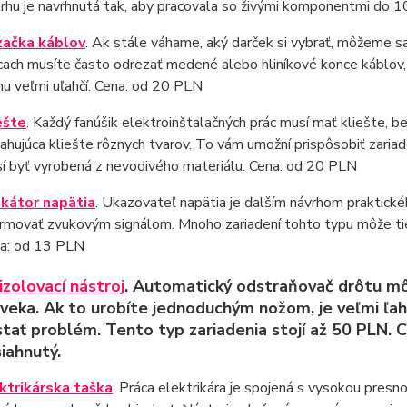
trhu je navrhnutá tak, aby pracovala so živými komponentmi do 1
ačka káblov
. Ak stále váhame, aký darček si vybrať, môžeme sa
cach musíte často odrezať medené alebo hliníkové konce káblov, 
hu veľmi uľahčí. Cena: od 20 PLN
ešte
. Každý fanúšik elektroinštalačných prác musí mať kliešte, 
ahujúca kliešte rôznych tvarov. To vám umožní prispôsobiť zaria
í byť vyrobená z nevodivého materiálu. Cena: od 20 PLN
ikátor napätia
. Ukazovateľ napätia je ďalším návrhom praktick
ormovať zvukovým signálom. Mnoho zariadení tohto typu môže tie
a: od 13 PLN
zolovací nástroj
. Automatický odstraňovač drôtu m
oveka. Ak to urobíte jednoduchým nožom, je veľmi ľa
tať problém. Tento typ zariadenia stojí až 50 PLN. 
iahnutý.
ktrikárska taška
. Práca elektrikára je spojená s vysokou presno