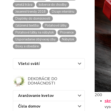
umelá tráva
koberce do chodby
Jesenné trendy 2018
Dizajn interiériu
Doplnky do domácnosti
čalúnená textília
Poťahové látky
Poťahové látky na nábytok
Provence
Usporiadanie obývacej izby
Nábytok
Boxy a obedáre
Všetci svätí
DEKORÁCIE DO
DOMÁCNOSTI
200
Aranžovanie kvetov
skr
Čísla domov
vys