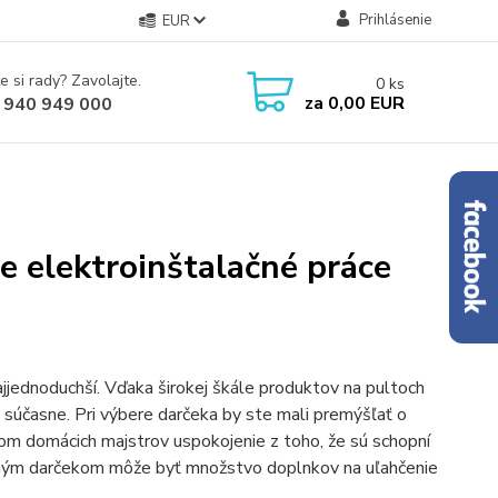
Prihlásenie
EUR
e si rady? Zavolajte.
0
ks
za
0,00 EUR
 940 949 000
re elektroinštalačné práce
ajjednoduchší. Vďaka širokej škále produktov na pultoch
súčasne. Pri výbere darčeka by ste mali premýšľať o
ľom domácich majstrov uspokojenie z toho, že sú schopní
ektným darčekom môže byť množstvo doplnkov na uľahčenie