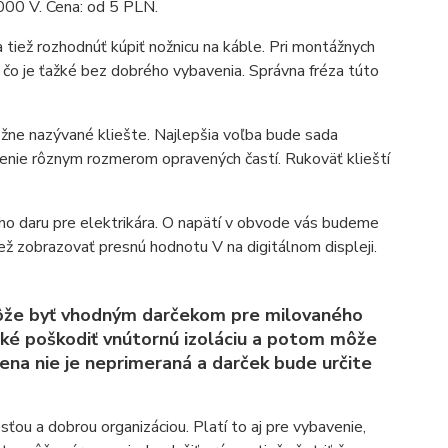
000 V. Cena: od 5 PLN.
 tiež rozhodnúť kúpiť nožnicu na káble. Pri montážnych
čo je ťažké bez dobrého vybavenia. Správna fréza túto
bežne nazývané kliešte. Najlepšia voľba bude sada
denie rôznym rozmerom opravených častí. Rukoväť klieští
ého daru pre elektrikára. O napätí v obvode vás budeme
ž zobrazovať presnú hodnotu V na digitálnom displeji.
ôže byť vhodným darčekom pre milovaného
hké poškodiť vnútornú izoláciu a potom môže
Cena nie je neprimeraná a darček bude určite
sťou a dobrou organizáciou. Platí to aj pre vybavenie,