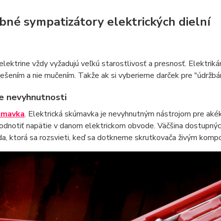
bné sympatizátory elektrických dielní
elektrine vždy vyžadujú veľkú starostlivosť a presnosť. Elektriká
ešením a nie mučením. Takže ak si vyberieme darček pre "údržbár
e nevyhnutnosti
úmavka
. Elektrická skúmavka je nevyhnutným nástrojom pre akék
odnotiť napätie v danom elektrickom obvode. Väčšina dostupných
da, ktorá sa rozsvieti, keď sa dotkneme skrutkovača živým kompo