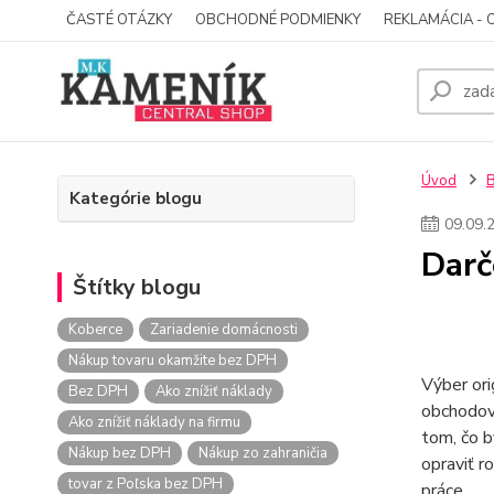
ČASTÉ OTÁZKY
OBCHODNÉ PODMIENKY
REKLAMÁCIA - 
Úvod
Kategórie blogu
09
.
09
.
Darč
Štítky blogu
Koberce
Zariadenie domácnosti
Nákup tovaru okamžite bez DPH
Výber ori
Bez DPH
Ako znížiť náklady
obchodov 
Ako znížiť náklady na firmu
tom, čo b
Nákup bez DPH
Nákup zo zahraničia
opraviť r
tovar z Poľska bez DPH
práce.