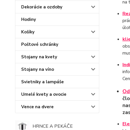
na 
Dekorácie a ozdoby
Rez
Hodiny
prá
úlo
Košíky
kli
Poštové schránky
obs
mus
Stojany na kvety
Ind
Stojany na víno
inf
Cen
Svietniky a lampáše
Odi
Umelé kvety a ovocie
čl
nas
Vence na dvere
zas
Ele
HRNCE A PEKÁČE