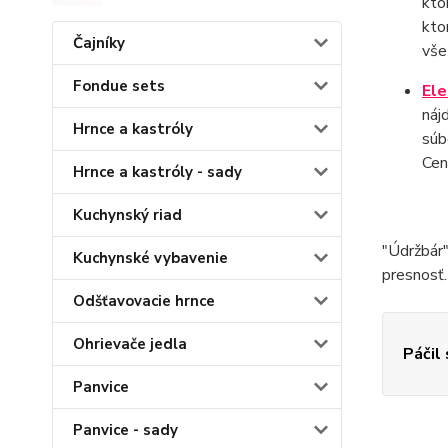
kto
kto
Čajníky
vše
Fondue sets
Ele
náj
Hrnce a kastróly
súb
Cen
Hrnce a kastróly - sady
Kuchynský riad
"Údržbár"
Kuchynské vybavenie
presnosť.
Odšťavovacie hrnce
Ohrievače jedla
Páčil
Panvice
Panvice - sady