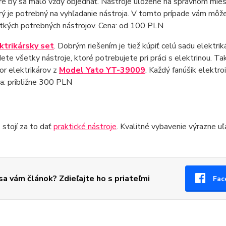
ré by sa malo vždy objednať. Nástroje uložené na správnom miest
rý je potrebný na vyhľadanie nástroja. V tomto prípade vám môž
tkých potrebných nástrojov. Cena: od 100 PLN
ktrikársky set
. Dobrým riešením je tiež kúpiť celú sadu elektri
dete všetky nástroje, ktoré potrebujete pri práci s elektrinou.
or elektrikárov z
Model Yato YT-39009
. Každý fanúšik elektr
a: približne 300 PLN
 stojí za to dať
praktické nástroje
. Kvalitné vybavenie výrazne uľ
 sa vám článok? Zdieľajte ho s priateľmi
Fac