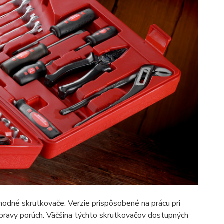
vhodné skrutkovače. Verzie prispôsobené na prácu pri
pravy porúch. Väčšina týchto skrutkovačov dostupných