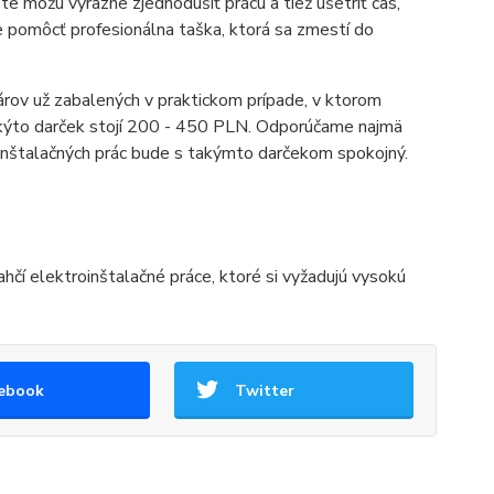
e môžu výrazne zjednodušiť prácu a tiež ušetriť čas,
e pomôcť profesionálna taška, ktorá sa zmestí do
károv už zabalených v praktickom prípade, v ktorom
 Takýto darček stojí 200 - 450 PLN. Odporúčame najmä
oinštalačných prác bude s takýmto darčekom spokojný.
ahčí elektroinštalačné práce, ktoré si vyžadujú vysokú
ebook
Twitter