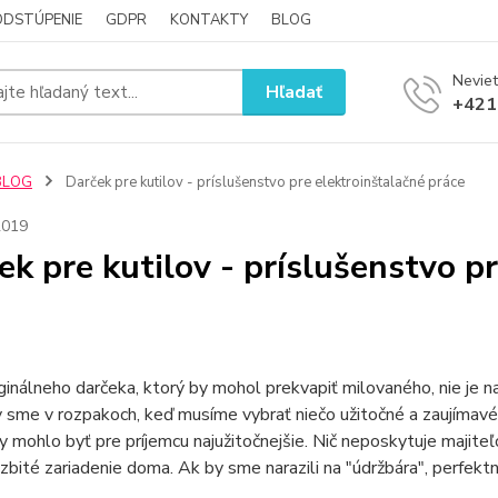
ODSTÚPENIE
GDPR
KONTAKTY
BLOG
Neviet
Hľadať
+421
BLOG
Darček pre kutilov - príslušenstvo pre elektroinštalačné práce
2019
ek pre kutilov - príslušenstvo p
ginálneho darčeka, ktorý by mohol prekvapiť milovaného, nie je n
sme v rozpakoch, keď musíme vybrať niečo užitočné a zaujímavé 
y mohlo byť pre príjemcu najužitočnejšie. Nič neposkytuje majite
ozbité zariadenie doma. Ak by sme narazili na "údržbára", perf