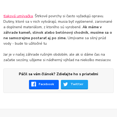
tlaková umývačka
. Štrkové povrchy si často vyžadujú opravu.
Dutiny, ktoré sa v nich vytvárajú, musia byť vyplienené, zarovnané
a doplnené materiálom, z ktorého sú vyrobené.
Ak máme v
záhrade kameň, slinok alebo betónový chodník, musíme sa o
ne samozrejme postarať aj po zime.
Umývame sa silný prúd
vody - bude to užitočné tu
Jar je v našej záhrade rušným obdobím, ale ak si dáme čas na
začatie sezóny, užijeme si nádherný výhľad na niekoľko mesiacov.
Páčil sa vám článok? Zdieľajte ho s priateľmi
Facebook
Twitter