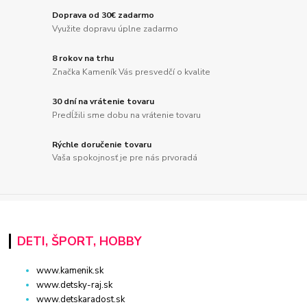
Doprava od 30€ zadarmo
Využite dopravu úplne zadarmo
8 rokov na trhu
Značka Kameník Vás presvedčí o kvalite
30 dní na vrátenie tovaru
Predĺžili sme dobu na vrátenie tovaru
Rýchle doručenie tovaru
Vaša spokojnosť je pre nás prvoradá
DETI, ŠPORT, HOBBY
www.kamenik.sk
www.detsky-raj.sk
www.detskaradost.sk