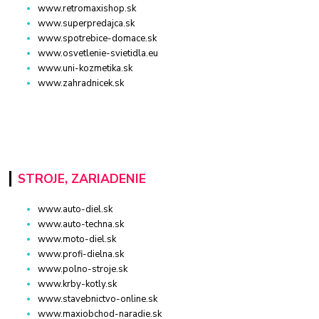
www.retromaxishop.sk
www.superpredajca.sk
www.spotrebice-domace.sk
www.osvetlenie-svietidla.eu
www.uni-kozmetika.sk
www.zahradnicek.sk
STROJE, ZARIADENIE
www.auto-diel.sk
www.auto-techna.sk
www.moto-diel.sk
www.profi-dielna.sk
www.polno-stroje.sk
www.krby-kotly.sk
www.stavebnictvo-online.sk
www.maxiobchod-naradie.sk