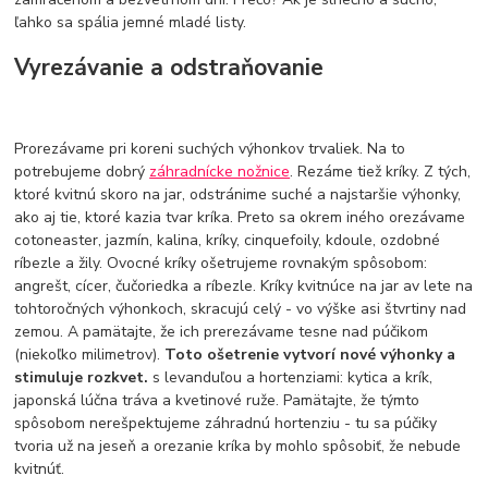
ľahko sa spália jemné mladé listy.
Vyrezávanie a odstraňovanie
Prorezávame pri koreni suchých výhonkov trvaliek. Na to
potrebujeme dobrý
záhradnícke nožnice
. Rezáme tiež kríky. Z tých,
ktoré kvitnú skoro na jar, odstránime suché a najstaršie výhonky,
ako aj tie, ktoré kazia tvar kríka. Preto sa okrem iného orezávame
cotoneaster, jazmín, kalina, kríky, cinquefoily, kdoule, ozdobné
ríbezle a žily. Ovocné kríky ošetrujeme rovnakým spôsobom:
angrešt, cícer, čučoriedka a ríbezle. Kríky kvitnúce na jar av lete na
tohtoročných výhonkoch, skracujú celý - vo výške asi štvrtiny nad
zemou. A pamätajte, že ich prerezávame tesne nad púčikom
(niekoľko milimetrov).
Toto ošetrenie vytvorí nové výhonky a
stimuluje rozkvet.
s levanduľou a hortenziami: kytica a krík,
japonská lúčna tráva a kvetinové ruže. Pamätajte, že týmto
spôsobom nerešpektujeme záhradnú hortenziu - tu sa púčiky
tvoria už na jeseň a orezanie kríka by mohlo spôsobiť, že nebude
kvitnúť.