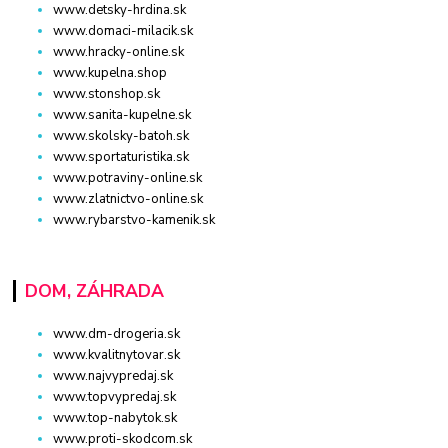
www.detsky-hrdina.sk
www.domaci-milacik.sk
www.hracky-online.sk
www.kupelna.shop
www.stonshop.sk
www.sanita-kupelne.sk
www.skolsky-batoh.sk
www.sportaturistika.sk
www.potraviny-online.sk
www.zlatnictvo-online.sk
www.rybarstvo-kamenik.sk
DOM, ZÁHRADA
www.dm-drogeria.sk
www.kvalitnytovar.sk
www.najvypredaj.sk
www.topvypredaj.sk
www.top-nabytok.sk
www.proti-skodcom.sk