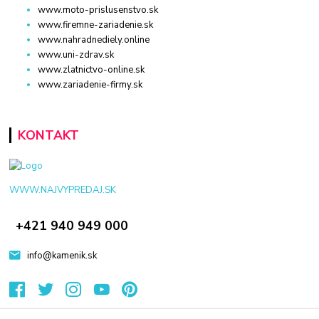
www.moto-prislusenstvo.sk
www.firemne-zariadenie.sk
www.nahradnediely.online
www.uni-zdrav.sk
www.zlatnictvo-online.sk
www.zariadenie-firmy.sk
KONTAKT
WWW.NAJVYPREDAJ.SK
+421 940 949 000
info@kamenik.sk