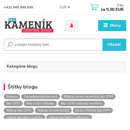
0
ks
EUR
+421 940 949 000
za
0,00 EUR
Menu
Hľadať
Kategórie blogu
Štítky blogu
Koberce
Zariadenie domácnosti
Nákup tovaru okamžite bez DPH
Bez DPH
Ako znížiť náklady
Ako znížiť náklady na firmu
Nákup bez DPH
Nákup zo zahraničia
tovar z Poľska bez DPH
nakup bez dph v polsku
nakup bez dph v zahranici
nakup bez dph zo zahranicia
nákup bez dph
nákup bez dph v eu