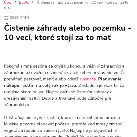
nakupovanie na firmu bez dph
szco nakup bez dph
doplnky
Úvod
BLOG
Čistenie záhrady alebo pozemku - 10 vecí, ktoré stojí za to
mať
doplnky do domácnosti
svietidlá
osvetlenie
hodiny
zlaté doplnky
Vodovodné batérie pod okno
Vodovodné batérie
09
.
09
.
2019
Drezové batérie
Umyvadlové batérie
Kuchynské batérie
Čistenie záhrady alebo pozemku -
Drez so zásuvko
Drezy
Kuchynské drezy
Plyšové koberce
10 vecí, ktoré stojí za to mať
Kúpeľnové koberce
Behúne
pvc
linoleu
kúpelnové podložky
koberce do izby
umelá tráva
koberce do chodby
Jesenné trendy 2018
Dizajn interiériu
Doplnky do domácnosti
čalúnená textília
Poťahové látky
Poťahové látky na nábytok
Pokojná zimná sezóna sa chýli ku koncu a vášniví záhradníci a
Provence
Usporiadanie obývacej izby
Nábytok
Boxy a obedáre
záhradkári už uvažujú o zmenách v ich zelenom vlastníctve. Čo
preháňať, pestovať, meniť alebo odísť?
rukavice
.
Plánovanie
nákupu rastlín na celý rok je výzva.
Základom je však to, čo
urobíme skoro na jar. Najprv začnime čistením záhrady a
orezávaním rastlín. Dobré a trvanlivé bude užitočné pre
záhradníctvo
Odstraňujeme kryty z rastlín, ktoré ich chránili pred mrazom.
Musíme pozorne sledovať počasie, pretože keď mrazy zmiznú,
vegetácia rastlín sa začne rýchlo. Najlepšie je objaviť ich v
zamračenom a bezvetrnom dni. Prečo? Ak je slnečno a sucho,