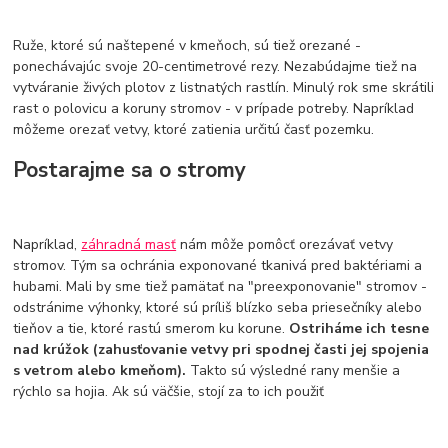
Ruže, ktoré sú naštepené v kmeňoch, sú tiež orezané -
ponechávajúc svoje 20-centimetrové rezy. Nezabúdajme tiež na
vytváranie živých plotov z listnatých rastlín. Minulý rok sme skrátili
rast o polovicu a koruny stromov - v prípade potreby. Napríklad
môžeme orezať vetvy, ktoré zatienia určitú časť pozemku.
Postarajme sa o stromy
Napríklad,
záhradná masť
nám môže pomôcť orezávať vetvy
stromov. Tým sa ochránia exponované tkanivá pred baktériami a
hubami. Mali by sme tiež pamätať na "preexponovanie" stromov -
odstránime výhonky, ktoré sú príliš blízko seba priesečníky alebo
tieňov a tie, ktoré rastú smerom ku korune.
Ostriháme ich tesne
nad krúžok (zahusťovanie vetvy pri spodnej časti jej spojenia
s vetrom alebo kmeňom).
Takto sú výsledné rany menšie a
rýchlo sa hojia. Ak sú väčšie, stojí za to ich použiť