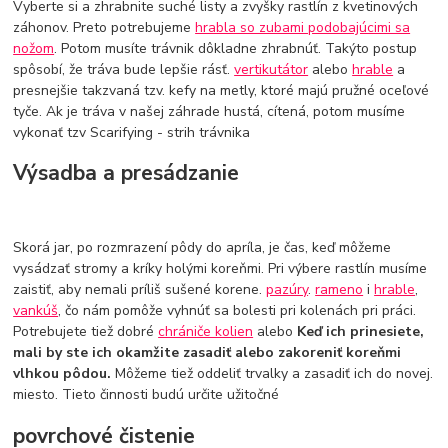
Vyberte si a zhrabnite suché listy a zvyšky rastlín z kvetinových
záhonov. Preto potrebujeme
hrabla so zubami podobajúcimi sa
nožom
. Potom musíte trávnik dôkladne zhrabnúť. Takýto postup
spôsobí, že tráva bude lepšie rásť.
vertikutátor
alebo
hrable
a
presnejšie takzvaná tzv. kefy na metly, ktoré majú pružné oceľové
tyče. Ak je tráva v našej záhrade hustá, cítená, potom musíme
vykonať tzv Scarifying - strih trávnika
Výsadba a presádzanie
Skorá jar, po rozmrazení pôdy do apríla, je čas, keď môžeme
vysádzať stromy a kríky holými koreňmi. Pri výbere rastlín musíme
zaistiť, aby nemali príliš sušené korene.
pazúry
.
rameno
i
hrable
,
vankúš
, čo nám pomôže vyhnúť sa bolesti pri kolenách pri práci.
Potrebujete tiež dobré
chrániče kolien
alebo
Keď ich prinesiete,
mali by ste ich okamžite zasadiť alebo zakoreniť koreňmi
vlhkou pôdou.
Môžeme tiež oddeliť trvalky a zasadiť ich do novej.
miesto. Tieto činnosti budú určite užitočné
povrchové čistenie