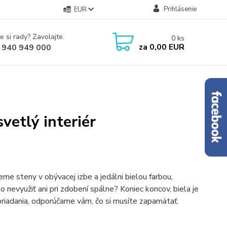
Prihlásenie
EUR
e si rady? Zavolajte.
0
ks
za
0,00 EUR
 940 949 000
vetlý interiér
eme steny v obývacej izbe a jedálni bielou farbou,
 nevyužiť ani pri zdobení spálne? Koniec koncov, biela je
oriadania, odporúčame vám, čo si musíte zapamätať.