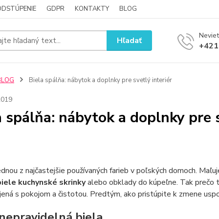
ODSTÚPENIE
GDPR
KONTAKTY
BLOG
Neviet
Hľadať
+421
BLOG
Biela spálňa: nábytok a doplnky pre svetlý interiér
2019
a spálňa: nábytok a doplnky pre s
jednou z najčastejšie používaných farieb v poľských domoch. Maľuj
biele kuchynské skrinky
alebo obklady do kúpeľne. Tak prečo to
jená s pokojom a čistotou. Predtým, ako pristúpite k zmene usp
 nepravidelná biela