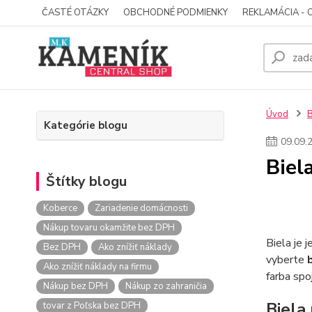
ČASTÉ OTÁZKY
OBCHODNÉ PODMIENKY
REKLAMÁCIA - 
Úvod
Kategórie blogu
09
.
09
.
Biel
Štítky blogu
Koberce
Zariadenie domácnosti
Nákup tovaru okamžite bez DPH
Biela je 
Bez DPH
Ako znížiť náklady
vyberte
Ako znížiť náklady na firmu
farba spo
Nákup bez DPH
Nákup zo zahraničia
Biela
tovar z Poľska bez DPH