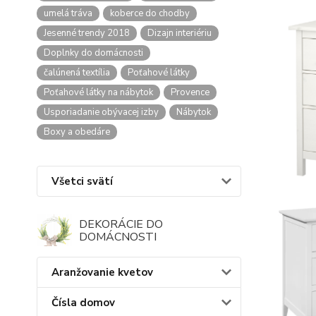
umelá tráva
koberce do chodby
Jesenné trendy 2018
Dizajn interiériu
Doplnky do domácnosti
čalúnená textília
Poťahové látky
Poťahové látky na nábytok
Provence
Usporiadanie obývacej izby
Nábytok
Boxy a obedáre
Všetci svätí
DEKORÁCIE DO
DOMÁCNOSTI
Aranžovanie kvetov
Čísla domov