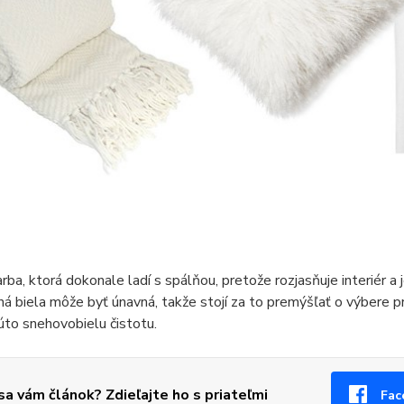
farba, ktorá dokonale ladí s spálňou, pretože rozjasňuje interiér 
á biela môže byť únavná, takže stojí za to premýšľať o výbere pr
úto snehovobielu čistotu.
 sa vám článok? Zdieľajte ho s priateľmi
Fac