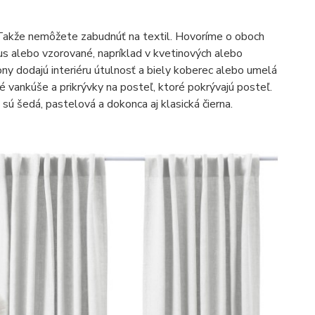
 Takže nemôžete zabudnúť na textil. Hovoríme o oboch
us alebo vzorované, napríklad v kvetinových alebo
ny dodajú interiéru útulnosť a biely koberec alebo umelá
 vankúše a prikrývky na posteľ, ktoré pokrývajú posteľ.
 sú šedá, pastelová a dokonca aj klasická čierna.