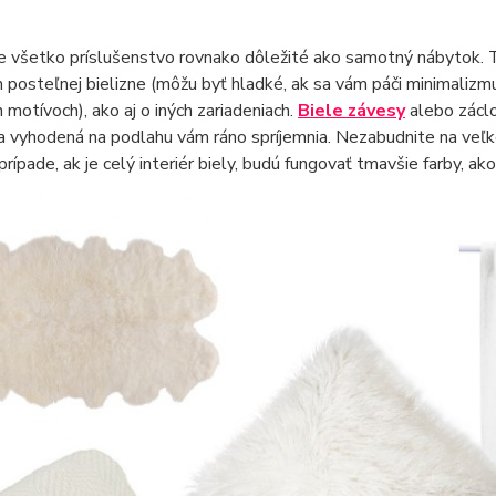
je všetko príslušenstvo rovnako dôležité ako samotný nábytok.
 posteľnej bielizne (môžu byť hladké, ak sa vám páči minimalizm
h motívoch), ako aj o iných zariadeniach.
Biele závesy
alebo záclo
a vyhodená na podlahu vám ráno spríjemnia. Nezabudnite na veľké
rípade, ak je celý interiér biely, budú fungovať tmavšie farby, ako