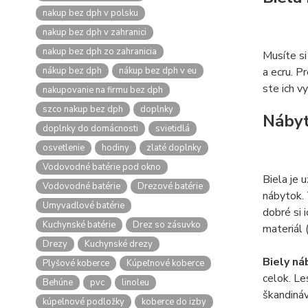
nakup bez dph v polsku
nakup bez dph v zahranici
nakup bez dph zo zahranicia
Musíte si
nákup bez dph
nákup bez dph v eu
a ecru. P
ste ich v
nakupovanie na firmu bez dph
szco nakup bez dph
doplnky
Nábyt
doplnky do domácnosti
svietidlá
osvetlenie
hodiny
zlaté doplnky
Vodovodné batérie pod okno
Biela je 
Vodovodné batérie
Drezové batérie
nábytok. 
Umyvadlové batérie
dobré si 
Kuchynské batérie
Drez so zásuvko
materiál 
Drezy
Kuchynské drezy
Biely n
Plyšové koberce
Kúpeľnové koberce
celok. Le
Behúne
pvc
linoleu
škandináv
kúpelnové podložky
koberce do izby