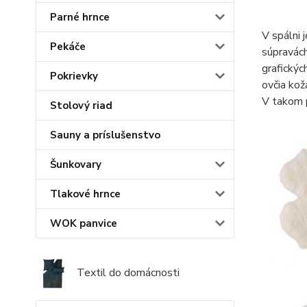
Parné hrnce
V spálni 
Pekáče
súpravách
grafickýc
Pokrievky
ovčia kož
V takom p
Stolový riad
Sauny a príslušenstvo
Šunkovary
Tlakové hrnce
WOK panvice
Textil do domácnosti