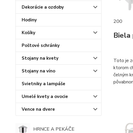
Dekorácie a ozdoby
Hodiny
200
Košíky
Biela
Poštové schránky
Stojany na kvety
Toto je z
ktorom ch
Stojany na víno
čelným kr
pôvabnom 
Svietniky a lampáše
Umelé kvety a ovocie
Vence na dvere
HRNCE A PEKÁČE