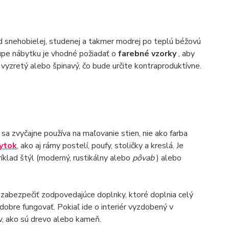
Od snehobielej, studenej a takmer modrej po teplú béžovú
upe nábytku je vhodné požiadať o
farebné vzorky
, aby
 vyzretý alebo špinavý, čo bude určite kontraproduktívne.
 sa zvyčajne používa na maľovanie stien, nie ako farba
ytok
, ako aj rámy postelí, poufy, stoličky a kreslá. Je
ríklad štýl (moderný, rustikálny alebo
pôvab
) alebo
en zabezpečiť zodpovedajúce doplnky, ktoré doplnia celý
 dobre fungovať. Pokiaľ ide o interiér vyzdobený v
v, ako sú drevo alebo kameň.