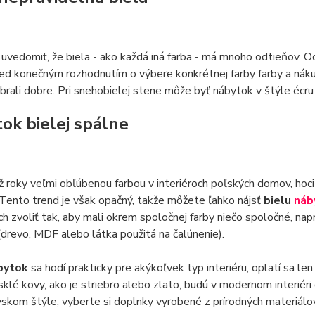
 uvedomiť, že biela - ako každá iná farba - má mnoho odtieňov. 
red konečným rozhodnutím o výbere konkrétnej farby farby a nák
ybrali dobre. Pri snehobielej stene môže byť nábytok v štýle écru
ok bielej spálne
už roky veľmi obľúbenou farbou v interiéroch poľských domov, hoci
Tento trend je však opačný, takže môžete ľahko nájsť
bielu
náb
ich zvoliť tak, aby mali okrem spoločnej farby niečo spoločné, nap
(drevo, MDF alebo látka použitá na čalúnenie).
ábytok
sa hodí prakticky pre akýkoľvek typ interiéru, oplatí sa l
sklé kovy, ako je striebro alebo zlato, budú v modernom interiéri
skom štýle, vyberte si doplnky vyrobené z prírodných materiálo