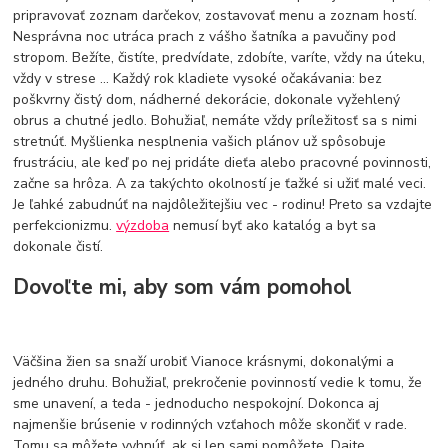
pripravovať zoznam darčekov, zostavovať menu a zoznam hostí.
Nesprávna noc utráca prach z vášho šatníka a pavučiny pod
stropom. Bežíte, čistíte, predvídate, zdobíte, varíte, vždy na úteku,
vždy v strese ... Každý rok kladiete vysoké očakávania: bez
poškvrny čistý dom, nádherné dekorácie, dokonale vyžehlený
obrus a chutné jedlo. Bohužiaľ, nemáte vždy príležitosť sa s nimi
stretnúť. Myšlienka nesplnenia vašich plánov už spôsobuje
frustráciu, ale keď po nej pridáte dieťa alebo pracovné povinnosti,
začne sa hrôza. A za takýchto okolností je ťažké si užiť malé veci.
Je ľahké zabudnúť na najdôležitejšiu vec - rodinu! Preto sa vzdajte
perfekcionizmu.
výzdoba
nemusí byť ako katalóg a byt sa
dokonale čistí.
Dovoľte mi, aby som vám pomohol
Väčšina žien sa snaží urobiť Vianoce krásnymi, dokonalými a
jedného druhu. Bohužiaľ, prekročenie povinností vedie k tomu, že
sme unavení, a teda - jednoducho nespokojní. Dokonca aj
najmenšie brúsenie v rodinných vzťahoch môže skončiť v rade.
Tomu sa môžete vyhnúť, ak si len sami pomôžete. Dajte