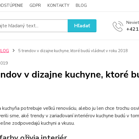
ODSTÚPENIE
GDPR
KONTAKTY
BLOG
Neviet
Hľadať
+421
BLOG
5 trendov v dizajne kuchyne, ktoré budú vládnuť v roku 2018
2019
endov v dizajne kuchyne, ktoré 
a kuchyňa potrebuje veľkú renováciu, alebo ju len chce trochu osv
erili sme, aké trendy v zariaďovaní interiérov kuchyne budú v tom
ešne zodpovedajú kuchyni a vkusu.
farby oživia interiér