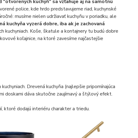
 "otvorených kuchýň" sa vzťahuje aj na samotnú
otvorené police, kde hrdo predstavujeme riad, kuchynské
áročné: musíme nielen udržiavať kuchyňu v poriadku, ale
á kuchyňa vyzerá dobre, iba ak je zachovaná
ích kuchyniach. Koše, škatule a kontajnery tu budú dobre
kovové koľajnice, na ktoré zavesíme najčastejšie
h kuchyniach. Drevená kuchyňa (najlepšie pripomínajúca
i doskami dáva skutočne zaujímavý a štýlový efekt.
, ktoré dodajú interiéru charakter a triedu.