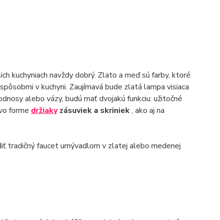
ich kuchyniach navždy dobrý. Zlato a meď sú farby, ktoré
i spôsobmi v kuchyni. Zaujímavá bude zlatá lampa visiaca
dnosy alebo vázy, budú mať dvojakú funkciu: užitočné
 vo forme
držiaky
zásuviek a skriniek
, ako aj na
diť tradičný faucet umývadlom v zlatej alebo medenej