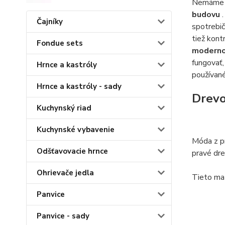
Nemáme na
budovu
Čajníky
spotrebič
tiež kont
Fondue sets
moderno
fungovať,
Hrnce a kastróly
používané
Hrnce a kastróly - sady
Drevo
Kuchynský riad
Kuchynské vybavenie
Móda z pr
Odšťavovacie hrnce
pravé dre
Ohrievače jedla
Tieto mat
Panvice
Panvice - sady