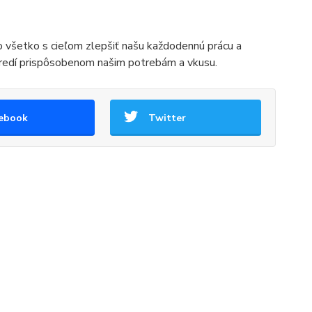
o všetko s cieľom zlepšiť našu každodennú prácu a
tredí prispôsobenom našim potrebám a vkusu.
ebook
Twitter