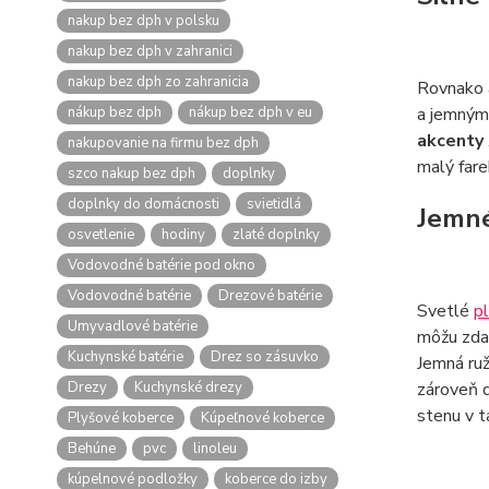
nakup bez dph v polsku
nakup bez dph v zahranici
nakup bez dph zo zahranicia
Rovnako 
nákup bez dph
nákup bez dph v eu
a jemným
akcenty
nakupovanie na firmu bez dph
malý fare
szco nakup bez dph
doplnky
doplnky do domácnosti
svietidlá
Jemné
osvetlenie
hodiny
zlaté doplnky
Vodovodné batérie pod okno
Vodovodné batérie
Drezové batérie
Svetlé
p
Umyvadlové batérie
môžu zdať
Kuchynské batérie
Drez so zásuvko
Jemná ruž
Drezy
Kuchynské drezy
zároveň d
stenu v t
Plyšové koberce
Kúpeľnové koberce
Behúne
pvc
linoleu
kúpelnové podložky
koberce do izby