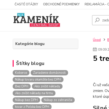
ČASTÉ OTÁZKY
OBCHODNÉ PODMIENKY
REKLAMÁCIA - 
Úvod
Kategórie blogu
09
.
09
.
5 tr
Štítky blogu
Koberce
Zariadenie domácnosti
Nákup tovaru okamžite bez DPH
Či už vaš
Bez DPH
Ako znížiť náklady
zmien. Ov
Ako znížiť náklady na firmu
ktoré úsp
Nákup bez DPH
Nákup zo zahraničia
Silné 
tovar z Poľska bez DPH