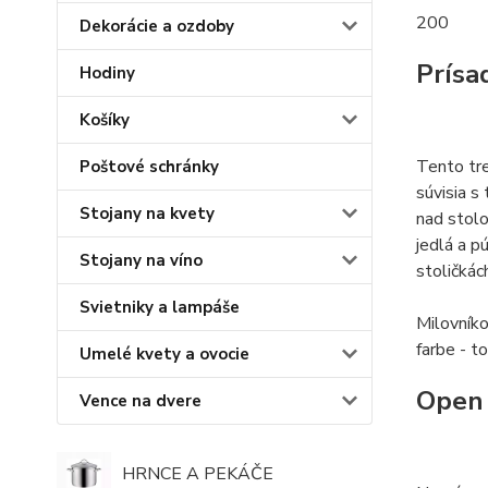
200
Dekorácie a ozdoby
Prísa
Hodiny
Košíky
Tento tre
Poštové schránky
súvisia s
Stojany na kvety
nad stolo
jedlá a p
Stojany na víno
stoličkác
Svietniky a lampáše
Milovníko
farbe - t
Umelé kvety a ovocie
Open 
Vence na dvere
HRNCE A PEKÁČE