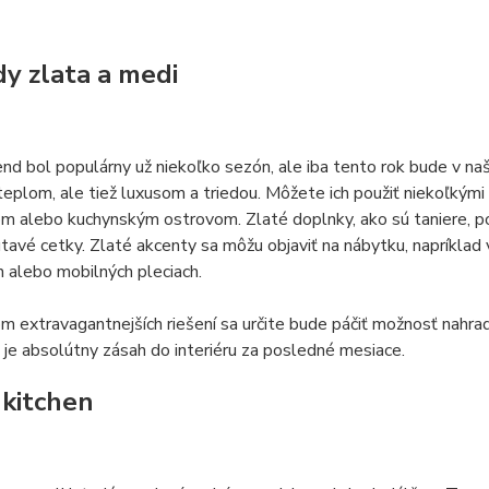
dy zlata a medi
nd bol populárny už niekoľko sezón, ale iba tento rok bude v naš
 teplom, ale tiež luxusom a triedou. Môžete ich použiť niekoľkým
m alebo kuchynským ostrovom. Zlaté doplnky, ako sú taniere, po
útavé cetky. Zlaté akcenty sa môžu objaviť na nábytku, napríklad
h alebo mobilných pleciach.
m extravagantnejších riešení sa určite bude páčiť možnosť nahra
o je absolútny zásah do interiéru za posledné mesiace.
kitchen