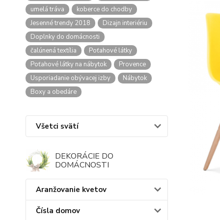
umelá tráva
koberce do chodby
Jesenné trendy 2018
Dizajn interiériu
Doplnky do domácnosti
čalúnená textília
Poťahové látky
Poťahové látky na nábytok
Provence
Usporiadanie obývacej izby
Nábytok
Boxy a obedáre
Všetci svätí
DEKORÁCIE DO
DOMÁCNOSTI
Aranžovanie kvetov
Čísla domov