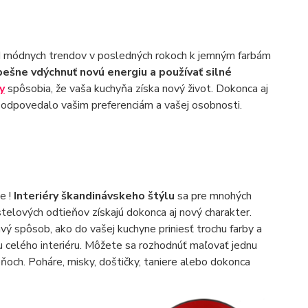
od módnych trendov v posledných rokoch k jemným farbám
ešne vdýchnuť novú energiu a používať silné
y
spôsobia, že vaša kuchyňa získa nový život. Dokonca aj
 zodpovedalo vašim preferenciám a vašej osobnosti.
e !
Interiéry škandinávskeho štýlu
sa pre mnohých
telových odtieňov získajú dokonca aj nový charakter.
vý spôsob, ako do vašej kuchyne priniesť trochu farby a
 celého interiéru. Môžete sa rozhodnúť maľovať jednu
eňoch. Poháre, misky, doštičky, taniere alebo dokonca