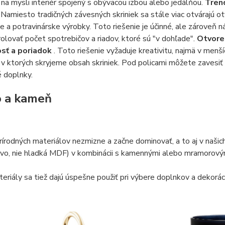
 mysli interiér spojený s obývacou izbou alebo jedálňou.
Trend
. Namiesto tradičných závesných skriniek sa stále viac otvárajú 
e a potravinárske výrobky. Toto riešenie je účinné, ale zároveň n
rolovať počet spotrebičov a riadov, ktoré sú "v dohľade".
Otvoren
sť a poriadok
. Toto riešenie vyžaduje kreativitu, najmä v menš
 v ktorých skryjeme obsah skriniek. Pod policami môžete zavesiť 
 doplnky.
 a kameň
írodných materiálov nezmizne a začne dominovať, a to aj v našic
vo, nie hladká MDF) v kombinácii s kamennými alebo mramorovým
eriály sa tiež dajú úspešne použiť pri výbere doplnkov a dekorácií