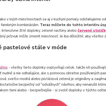
ako v iných miestnostiach sa aj v kuchyni pomaly odsťahujeme 
 farebným kombináciám.
Teraz môžete do tohto interiéru úsp
. Intenzívne žlté doplnky, zelené rastliny alebo
červené stoličk
bný prízvuk môže zmeniť miestnosť. Je iba dôležité, aby všetko
 pastelové stále v móde
látno
- všetky tieto doplnky ovplyvňujú celok, takže ich používajt
 nudné a nie odhaľujúce, ale s pomocou obratne používaných pas
ová, svetlo modrá alebo pistáciová zelená je originálny a zaujíma
ostatočne bezpečný od "odvážnych" návrhov, aby nenarušil klímu
akom tieni alebo - bezpečnejšie - si zvoliť doplnky v týchto odti