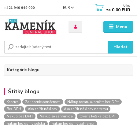
0
ks
EUR
+421 940 949 000
za
0,00 EUR
Menu
Hľadať
Kategórie blogu
Štítky blogu
Koberce
Zariadenie domácnosti
Nákup tovaru okamžite bez DPH
Bez DPH
Ako znížiť náklady
Ako znížiť náklady na firmu
Nákup bez DPH
Nákup zo zahraničia
tovar z Poľska bez DPH
nakup bez dph v polsku
nakup bez dph v zahranici
nakup bez dph zo zahranicia
nákup bez dph
nákup bez dph v eu