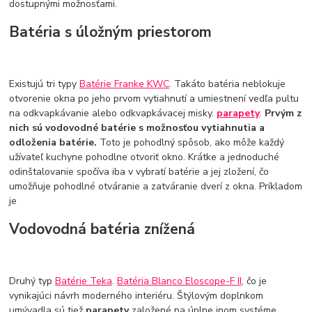
dostupnými možnosťami.
Batéria s úložným priestorom
Existujú tri typy
Batérie Franke KWC
. Takáto batéria neblokuje
otvorenie okna po jeho prvom vytiahnutí a umiestnení vedľa pultu
na odkvapkávanie alebo odkvapkávacej misky.
parapety
.
Prvým z
nich sú vodovodné batérie s možnosťou vytiahnutia a
odloženia batérie.
Toto je pohodlný spôsob, ako môže každý
užívateľ kuchyne pohodlne otvoriť okno. Krátke a jednoduché
odinštalovanie spočíva iba v vybratí batérie a jej zložení, čo
umožňuje pohodlné otváranie a zatváranie dverí z okna. Príkladom
je
Vodovodná batéria znížená
Druhý typ
Batérie Teka
.
Batéria Blanco Eloscope-F II
, čo je
vynikajúci návrh moderného interiéru. Štýlovým doplnkom
umývadla sú tiež
parapety
založené na úplne inom systéme