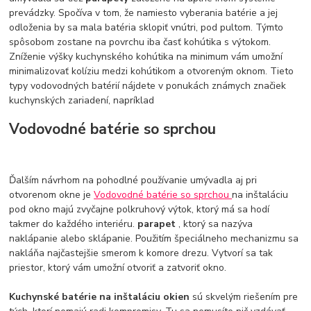
prevádzky. Spočíva v tom, že namiesto vyberania batérie a jej
odloženia by sa mala batéria sklopiť vnútri, pod pultom. Týmto
spôsobom zostane na povrchu iba časť kohútika s výtokom.
Zníženie výšky kuchynského kohútika na minimum vám umožní
minimalizovať kolíziu medzi kohútikom a otvoreným oknom. Tieto
typy vodovodných batérií nájdete v ponukách známych značiek
kuchynských zariadení, napríklad
Vodovodné batérie so sprchou
Ďalším návrhom na pohodlné používanie umývadla aj pri
otvorenom okne je
Vodovodné batérie so sprchou
na inštaláciu
pod okno majú zvyčajne polkruhový výtok, ktorý má sa hodí
takmer do každého interiéru.
parapet
, ktorý sa nazýva
naklápanie alebo sklápanie. Použitím špeciálneho mechanizmu sa
nakláňa najčastejšie smerom k komore drezu. Vytvorí sa tak
priestor, ktorý vám umožní otvoriť a zatvoriť okno.
Kuchynské batérie na inštaláciu okien
sú skvelým riešením pre