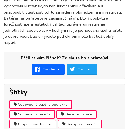
tých, ktorí nemajú radi kompromisy. Tu sa nemusíte nič vzdávať -
výrobcovia kuchynských kohútikov splnili očakávania a
prispôsobili vlastnosti tohto zariadenia obmedzeniam miestnosti.
Batéria na parapety
je zaujímavý návrh, ktorý poskytuje
funkčnosť, ale aj estetický vzhľad. Správne umiestnenie
jednotlivých spotrebičov v kuchyni nie je jednoduchá úloha, preto
je dobré vedieť, že umývadlo pod oknom môže byť tiež dobrý
nápad.
Páčil sa vám článok? Zdieľajte ho s priateľmi
Facebook
Twitter
Štítky
Vodovodné batérie pod okno
Vodovodné batérie
Drezové batérie
Umyvadlové batérie
Kuchynské batérie