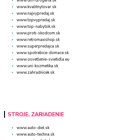
www.dm-drogeria.sk
www.kvalitnytovar.sk
www.najvypredaj.sk
www.topvypredaj.sk
www.top-nabytok.sk
www.proti-skodcom.sk
www.retromaxishop.sk
www.superpredajca.sk
www.spotrebice-domace.sk
www.osvetlenie-svietidla.eu
www.uni-kozmetika.sk
www.zahradnicek.sk
STROJE, ZARIADENIE
www.auto-diel.sk
www.auto-techna.sk