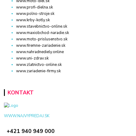
www.moto-diel.sk
www.profi-dielna.sk
www.polno-stroje.sk
www.krby-kotly.sk
www.stavebnictvo-online.sk
www.maxiobchod-naradie.sk
www.moto-prislusenstvo.sk
www.firemne-zariadenie.sk
www.nahradnediely.online
www.uni-zdrav.sk
www.zlatnictvo-online.sk
www.zariadenie-firmy.sk
KONTAKT
WWW.NAJVYPREDAJ.SK
+421 940 949 000