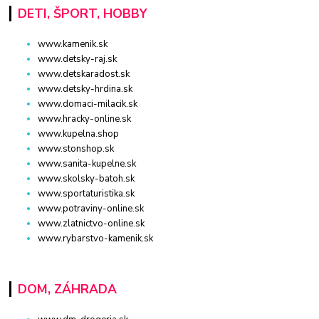
DETI, ŠPORT, HOBBY
www.kamenik.sk
www.detsky-raj.sk
www.detskaradost.sk
www.detsky-hrdina.sk
www.domaci-milacik.sk
www.hracky-online.sk
www.kupelna.shop
www.stonshop.sk
www.sanita-kupelne.sk
www.skolsky-batoh.sk
www.sportaturistika.sk
www.potraviny-online.sk
www.zlatnictvo-online.sk
www.rybarstvo-kamenik.sk
DOM, ZÁHRADA