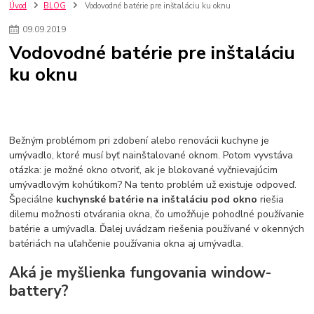
nakupovanie na firmu bez dph
szco nakup bez dph
doplnky
Úvod
BLOG
Vodovodné batérie pre inštaláciu ku oknu
doplnky do domácnosti
svietidlá
osvetlenie
hodiny
09
.
09
.
2019
zlaté doplnky
Vodovodné batérie pod okno
Vodovodné batérie
Vodovodné batérie pre inštaláciu
Drezové batérie
Umyvadlové batérie
Kuchynské batérie
ku oknu
Drez so zásuvko
Drezy
Kuchynské drezy
Plyšové koberce
Kúpeľnové koberce
Behúne
pvc
linoleu
kúpelnové podložky
koberce do izby
umelá tráva
koberce do chodby
Jesenné trendy 2018
Dizajn interiériu
Doplnky do domácnosti
čalúnená textília
Poťahové látky
Poťahové látky na nábytok
Bežným problémom pri zdobení alebo renovácii kuchyne je
Provence
Usporiadanie obývacej izby
Nábytok
Boxy a obedáre
umývadlo, ktoré musí byť nainštalované oknom. Potom vyvstáva
otázka: je možné okno otvoriť, ak je blokované vyčnievajúcim
umývadlovým kohútikom? Na tento problém už existuje odpoveď.
Špeciálne
kuchynské batérie na inštaláciu pod okno
riešia
dilemu možnosti otvárania okna, čo umožňuje pohodlné používanie
batérie a umývadla. Ďalej uvádzam riešenia používané v okenných
batériách na uľahčenie používania okna aj umývadla.
Aká je myšlienka fungovania window-
battery?