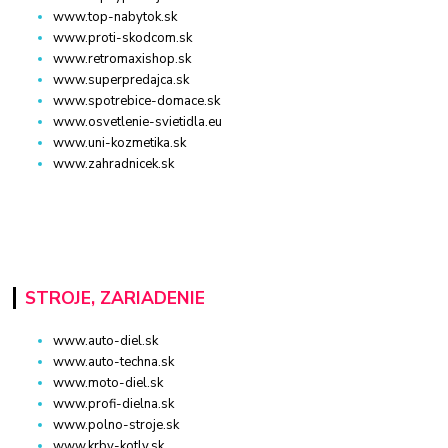
www.top-nabytok.sk
www.proti-skodcom.sk
www.retromaxishop.sk
www.superpredajca.sk
www.spotrebice-domace.sk
www.osvetlenie-svietidla.eu
www.uni-kozmetika.sk
www.zahradnicek.sk
STROJE, ZARIADENIE
www.auto-diel.sk
www.auto-techna.sk
www.moto-diel.sk
www.profi-dielna.sk
www.polno-stroje.sk
www.krby-kotly.sk