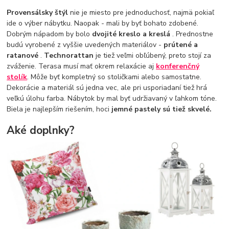
Provensálsky štýl
nie je miesto pre jednoduchosť, najmä pokiaľ
ide o výber nábytku. Naopak - mali by byť bohato zdobené.
Dobrým nápadom by bolo
dvojité kreslo a kreslá
. Prednostne
budú vyrobené z vyššie uvedených materiálov -
prútené a
ratanové
.
Technorattan
je tiež veľmi obľúbený, preto stojí za
zváženie. Terasa musí mať okrem relaxácie aj
konferenčný
stolík
. Môže byť kompletný so stoličkami alebo samostatne.
Dekorácie a materiál sú jedna vec, ale pri usporiadaní tiež hrá
veľkú úlohu farba. Nábytok by mal byť udržiavaný v ľahkom tóne.
Biela je najlepším riešením, hoci
jemné pastely sú tiež skvelé.
Aké doplnky?