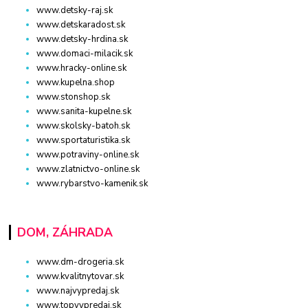
www.detsky-raj.sk
www.detskaradost.sk
www.detsky-hrdina.sk
www.domaci-milacik.sk
www.hracky-online.sk
www.kupelna.shop
www.stonshop.sk
www.sanita-kupelne.sk
www.skolsky-batoh.sk
www.sportaturistika.sk
www.potraviny-online.sk
www.zlatnictvo-online.sk
www.rybarstvo-kamenik.sk
DOM, ZÁHRADA
www.dm-drogeria.sk
www.kvalitnytovar.sk
www.najvypredaj.sk
www.topvypredaj.sk