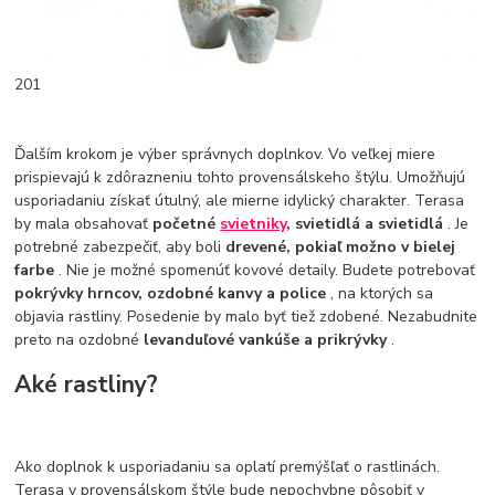
201
Ďalším krokom je výber správnych doplnkov. Vo veľkej miere
prispievajú k zdôrazneniu tohto provensálskeho štýlu. Umožňujú
usporiadaniu získať útulný, ale mierne idylický charakter. Terasa
by mala obsahovať
početné
svietniky
, svietidlá a svietidlá
. Je
potrebné zabezpečiť, aby boli
drevené, pokiaľ možno v bielej
farbe
. Nie je možné spomenúť kovové detaily. Budete potrebovať
pokrývky hrncov, ozdobné kanvy a police
, na ktorých sa
objavia rastliny. Posedenie by malo byť tiež zdobené. Nezabudnite
preto na ozdobné
levanduľové vankúše a prikrývky
.
Aké rastliny?
Ako doplnok k usporiadaniu sa oplatí premýšľať o rastlinách.
Terasa v provensálskom štýle bude nepochybne pôsobiť v