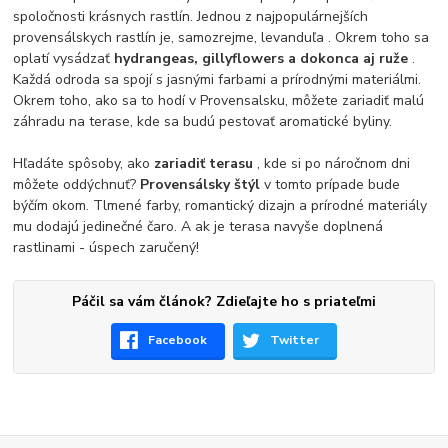
spoločnosti krásnych rastlín. Jednou z najpopulárnejších
provensálskych rastlín je, samozrejme, levanduľa . Okrem toho sa
oplatí vysádzať
hydrangeas, gillyflowers a dokonca aj ruže
.
Každá odroda sa spojí s jasnými farbami a prírodnými materiálmi.
Okrem toho, ako sa to hodí v Provensalsku, môžete zariadiť malú
záhradu na terase, kde sa budú pestovať aromatické byliny.
Hľadáte spôsoby, ako
zariadiť terasu
, kde si po náročnom dni
môžete oddýchnuť?
Provensálsky štýl
v tomto prípade bude
býčím okom. Tlmené farby, romantický dizajn a prírodné materiály
mu dodajú jedinečné čaro. A ak je terasa navyše doplnená
rastlinami - úspech zaručený!
Páčil sa vám článok? Zdieľajte ho s priateľmi
Facebook
Twitter