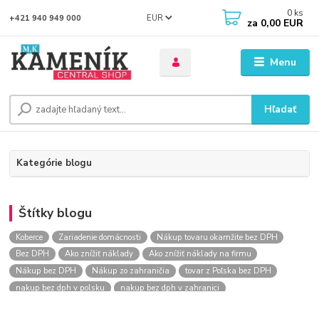
0
ks
EUR
+421 940 949 000
za
0,00 EUR
Menu
Hľadať
Kategórie blogu
Štítky blogu
Koberce
Zariadenie domácnosti
Nákup tovaru okamžite bez DPH
Bez DPH
Ako znížiť náklady
Ako znížiť náklady na firmu
Nákup bez DPH
Nákup zo zahraničia
tovar z Poľska bez DPH
nakup bez dph v polsku
nakup bez dph v zahranici
nakup bez dph zo zahranicia
nákup bez dph
nákup bez dph v eu