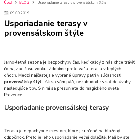
nakupovanie na firmu bez dph
szco nakup bez dph
doplnky
Úvod
BLOG
Usporiadanie terasy v provensálskom štýle
doplnky do domácnosti
svietidlá
osvetlenie
hodiny
09
.
09
.
2019
zlaté doplnky
Vodovodné batérie pod okno
Vodovodné batérie
Usporiadanie terasy v
Drezové batérie
Umyvadlové batérie
Kuchynské batérie
provensálskom štýle
Drez so zásuvko
Drezy
Kuchynské drezy
Plyšové koberce
Kúpeľnové koberce
Behúne
pvc
linoleu
kúpelnové podložky
koberce do izby
umelá tráva
koberce do chodby
Jesenné trendy 2018
Dizajn interiériu
Doplnky do domácnosti
čalúnená textília
Poťahové látky
Poťahové látky na nábytok
Jarno-letná sezóna je bezpochyby čas, keď každý z nás chce tráviť
Provence
Usporiadanie obývacej izby
Nábytok
Boxy a obedáre
čo najviac času vonku. Zdobíme preto vašu terasu v teplých
dňoch. Medzi najčastejšie vybrané úpravy patrí v súčasnosti
provensálsky štýl
. Ak sa vám páči, nezabudnite vziať do úvahy
nasledujúce tipy. S nimi sa presuniete do magického sveta
Provence.
Usporiadanie provensálskej terasy
Terasa je nepochybne miestom, ktoré je určené na blažený
odpočinok. Preto je jeho usporiadanie veľmi dôležité. Mali by ste