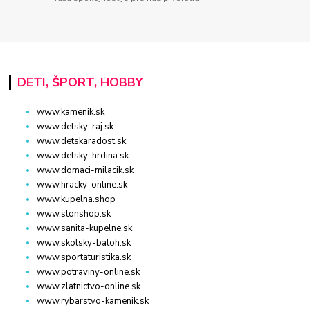
DETI, ŠPORT, HOBBY
www.kamenik.sk
www.detsky-raj.sk
www.detskaradost.sk
www.detsky-hrdina.sk
www.domaci-milacik.sk
www.hracky-online.sk
www.kupelna.shop
www.stonshop.sk
www.sanita-kupelne.sk
www.skolsky-batoh.sk
www.sportaturistika.sk
www.potraviny-online.sk
www.zlatnictvo-online.sk
www.rybarstvo-kamenik.sk