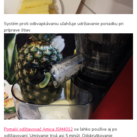
Systém proti odkvapkávaniu uľahčuje udržiavanie poriadku pri
príprave štiav.
Pomalý odšťavovač Amica JSM4012
sa ľahko používa aj po
odšťavovaní. Umývanie trvá asi 5 minút. Odskrutkovanie