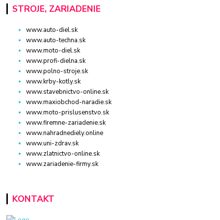
STROJE, ZARIADENIE
www.auto-diel.sk
www.auto-techna.sk
www.moto-diel.sk
www.profi-dielna.sk
www.polno-stroje.sk
www.krby-kotly.sk
www.stavebnictvo-online.sk
www.maxiobchod-naradie.sk
www.moto-prislusenstvo.sk
www.firemne-zariadenie.sk
www.nahradnediely.online
www.uni-zdrav.sk
www.zlatnictvo-online.sk
www.zariadenie-firmy.sk
KONTAKT