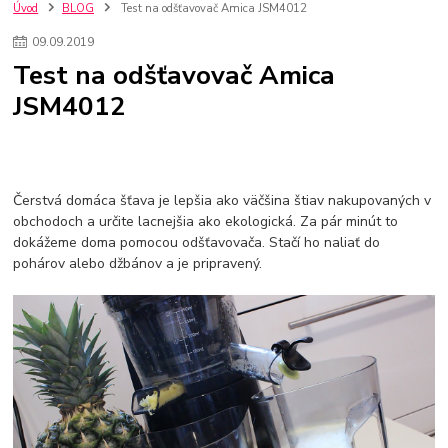
nakupovanie na firmu bez dph
szco nakup bez dph
doplnky
Úvod
BLOG
Test na odšťavovač Amica JSM4012
doplnky do domácnosti
svietidlá
osvetlenie
hodiny
09
.
09
.
2019
zlaté doplnky
Vodovodné batérie pod okno
Vodovodné batérie
Test na odšťavovač Amica
Drezové batérie
Umyvadlové batérie
Kuchynské batérie
JSM4012
Drez so zásuvko
Drezy
Kuchynské drezy
Plyšové koberce
Kúpeľnové koberce
Behúne
pvc
linoleu
kúpelnové podložky
koberce do izby
umelá tráva
koberce do chodby
Jesenné trendy 2018
Dizajn interiériu
Doplnky do domácnosti
čalúnená textília
Poťahové látky
Poťahové látky na nábytok
Čerstvá domáca šťava je lepšia ako väčšina štiav nakupovaných v
Provence
Usporiadanie obývacej izby
Nábytok
Boxy a obedáre
obchodoch a určite lacnejšia ako ekologická. Za pár minút to
dokážeme doma pomocou odšťavovača. Stačí ho naliať do
pohárov alebo džbánov a je pripravený.