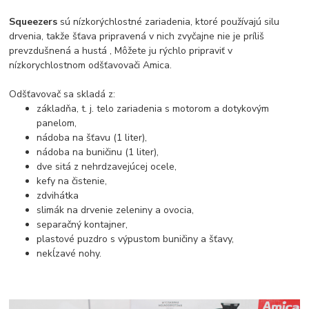
Squeezers
sú nízkorýchlostné zariadenia, ktoré používajú silu
drvenia, takže šťava pripravená v nich zvyčajne nie je príliš
prevzdušnená a hustá , Môžete ju rýchlo pripraviť v
nízkorychlostnom odšťavovači Amica.
Odšťavovač sa skladá z:
základňa, t. j. telo zariadenia s motorom a dotykovým
panelom,
nádoba na šťavu (1 liter),
nádoba na buničinu (1 liter),
dve sitá z nehrdzavejúcej ocele,
kefy na čistenie,
zdvihátka
slimák na drvenie zeleniny a ovocia,
separačný kontajner,
plastové puzdro s výpustom buničiny a šťavy,
nekĺzavé nohy.