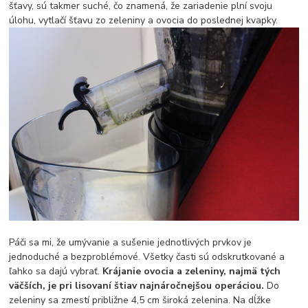
šťavy, sú takmer suché, čo znamená, že zariadenie plní svoju
úlohu, vytlačí šťavu zo zeleniny a ovocia do poslednej kvapky.
Páči sa mi, že umývanie a sušenie jednotlivých prvkov je
jednoduché a bezproblémové. Všetky časti sú odskrutkované a
ľahko sa dajú vybrať.
Krájanie ovocia a zeleniny, najmä tých
väčších, je pri lisovaní štiav najnáročnejšou operáciou.
Do
zeleniny sa zmestí približne 4,5 cm široká zelenina. Na dĺžke