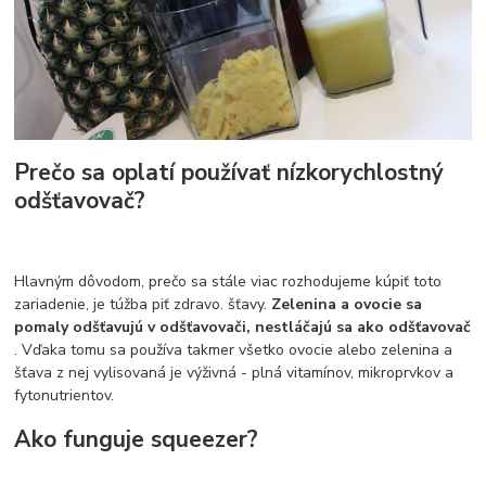
Prečo sa oplatí používať nízkorychlostný
odšťavovač?
Hlavným dôvodom, prečo sa stále viac rozhodujeme kúpiť toto
zariadenie, je túžba piť zdravo. šťavy.
Zelenina a ovocie sa
pomaly odšťavujú v odšťavovači, nestláčajú sa ako odšťavovač
. Vďaka tomu sa používa takmer všetko ovocie alebo zelenina a
šťava z nej vylisovaná je výživná - plná vitamínov, mikroprvkov a
fytonutrientov.
Ako funguje squeezer?