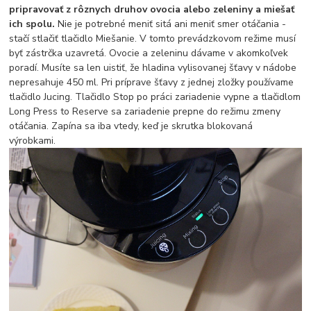
pripravovať z rôznych druhov ovocia alebo zeleniny a miešať
ich spolu.
Nie je potrebné meniť sitá ani meniť smer otáčania -
stačí stlačiť tlačidlo Miešanie. V tomto prevádzkovom režime musí
byť zástrčka uzavretá. Ovocie a zeleninu dávame v akomkoľvek
poradí. Musíte sa len uistiť, že hladina vylisovanej šťavy v nádobe
nepresahuje 450 ml. Pri príprave šťavy z jednej zložky používame
tlačidlo Jucing. Tlačidlo Stop po práci zariadenie vypne a tlačidlom
Long Press to Reserve sa zariadenie prepne do režimu zmeny
otáčania. Zapína sa iba vtedy, keď je skrutka blokovaná
výrobkami.