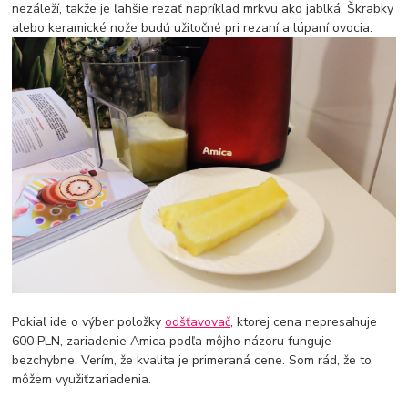
nezáleží, takže je ľahšie rezať napríklad mrkvu ako jablká. Škrabky
alebo keramické nože budú užitočné pri rezaní a lúpaní ovocia.
Pokiaľ ide o výber položky
odšťavovač
, ktorej cena nepresahuje
600 PLN, zariadenie Amica podľa môjho názoru funguje
bezchybne. Verím, že kvalita je primeraná cene. Som rád, že to
môžem využiťzariadenia.