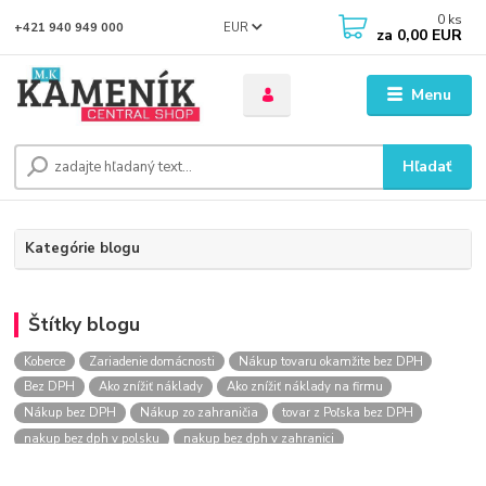
0
ks
EUR
+421 940 949 000
za
0,00 EUR
Menu
Hľadať
Kategórie blogu
Štítky blogu
Koberce
Zariadenie domácnosti
Nákup tovaru okamžite bez DPH
Bez DPH
Ako znížiť náklady
Ako znížiť náklady na firmu
Nákup bez DPH
Nákup zo zahraničia
tovar z Poľska bez DPH
nakup bez dph v polsku
nakup bez dph v zahranici
nakup bez dph zo zahranicia
nákup bez dph
nákup bez dph v eu