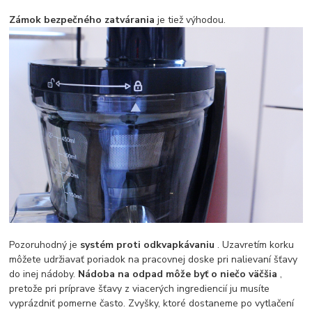
Zámok bezpečného zatvárania
je tiež výhodou.
Pozoruhodný je
systém proti odkvapkávaniu
. Uzavretím korku
môžete udržiavať poriadok na pracovnej doske pri nalievaní šťavy
do inej nádoby.
Nádoba na odpad môže byť o niečo väčšia
,
pretože pri príprave šťavy z viacerých ingrediencií ju musíte
vyprázdniť pomerne často. Zvyšky, ktoré dostaneme po vytlačení