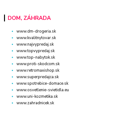
DOM, ZÁHRADA
www.dm-drogeria.sk
www.kvalitnytovar.sk
www.najvypredaj.sk
www.topvypredaj.sk
www.top-nabytok.sk
www.proti-skodcom.sk
www.retromaxishop.sk
www.superpredajca.sk
www.spotrebice-domace.sk
www.osvetlenie-svietidla.eu
www.uni-kozmetika.sk
www.zahradnicek.sk