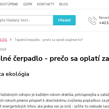
ODSTÚPENIE
GDPR
KONTAKTY
BLOG
Neviet
Hľadať
+421
BLOG
Tepelné čerpadlo - prečo sa oplatí zaujímať ho?
2019
lné čerpadlo - prečo sa oplatí z
a ekológia
 ťažobných zdrojov je každým rokom drahšia, prístupnejšia a zaťa
ších rokoch priamo prispieť k drastickému zvýšeniu poplatkov za p
 energetických trhov, ale jedna vec je istá - určite to nebude lacn