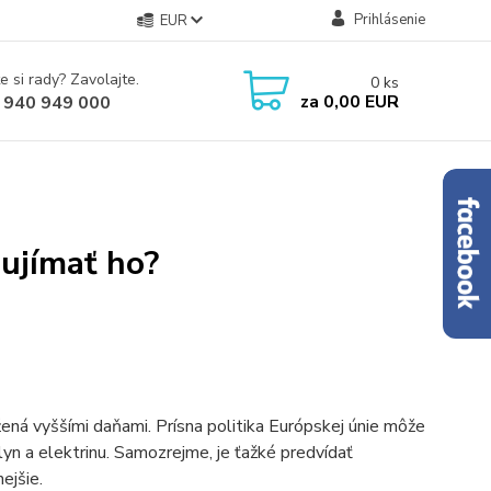
Prihlásenie
EUR
e si rady? Zavolajte.
0
ks
za
0,00 EUR
 940 949 000
aujímať ho?
žená vyššími daňami. Prísna politika Európskej únie môže
lyn a elektrinu. Samozrejme, je ťažké predvídať
ejšie.