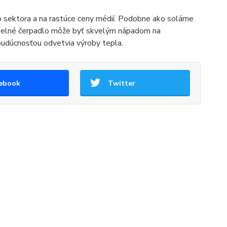
 sektora a na rastúce ceny médií. Podobne ako solárne
j tepelné čerpadlo môže byť skvelým nápadom na
 budúcnosťou odvetvia výroby tepla.
ebook
Twitter