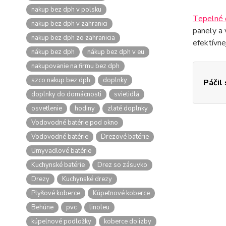
nakup bez dph v polsku
Tepelné 
nakup bez dph v zahranici
panely a 
nakup bez dph zo zahranicia
efektívne
nákup bez dph
nákup bez dph v eu
nakupovanie na firmu bez dph
szco nakup bez dph
doplnky
Páčil
doplnky do domácnosti
svietidlá
osvetlenie
hodiny
zlaté doplnky
Vodovodné batérie pod okno
Vodovodné batérie
Drezové batérie
Umyvadlové batérie
Kuchynské batérie
Drez so zásuvko
Drezy
Kuchynské drezy
Plyšové koberce
Kúpeľnové koberce
Behúne
pvc
linoleu
kúpelnové podložky
koberce do izby