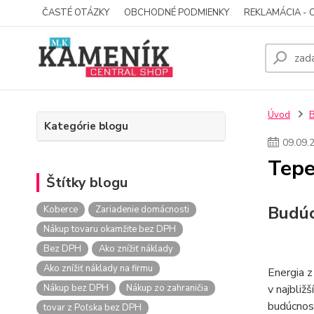
ČASTÉ OTÁZKY
OBCHODNÉ PODMIENKY
REKLAMÁCIA - 
Úvod
Kategórie blogu
09
.
09
.
Tepe
Štítky blogu
Budúc
Koberce
Zariadenie domácnosti
Nákup tovaru okamžite bez DPH
Bez DPH
Ako znížiť náklady
Ako znížiť náklady na firmu
Energia z
Nákup bez DPH
Nákup zo zahraničia
v najbliž
budúcnosť
tovar z Poľska bez DPH