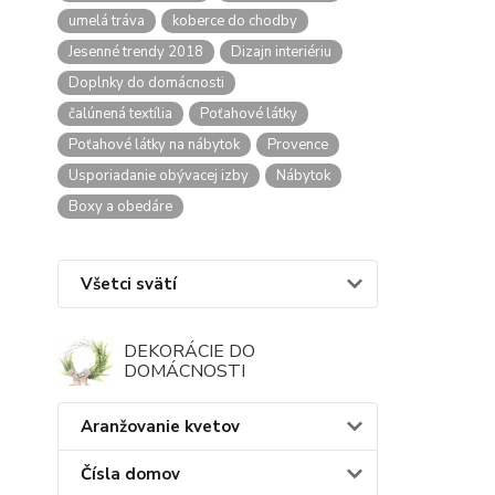
umelá tráva
koberce do chodby
Jesenné trendy 2018
Dizajn interiériu
Doplnky do domácnosti
čalúnená textília
Poťahové látky
Poťahové látky na nábytok
Provence
Usporiadanie obývacej izby
Nábytok
Boxy a obedáre
Všetci svätí
DEKORÁCIE DO
DOMÁCNOSTI
Aranžovanie kvetov
Čísla domov