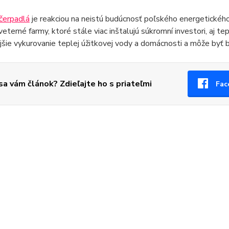
čerpadlá
je reakciou na neistú budúcnosť poľského energetického
veterné farmy, ktoré stále viac inštalujú súkromní investori, a
jšie vykurovanie teplej úžitkovej vody a domácnosti a môže byť
 sa vám článok? Zdieľajte ho s priateľmi
Fac