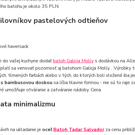
ého batohu je okolo 35 PLN.
ilovníkov pastelových odtieňov
e do vašej kuchyne dodať
batoh Galicja Molly
s dodávkou na Alle
oplatí sa venovať pozornosť aj batohom Galicja Molly. , Výrobk
ch, tlmených farbách alebo v tých, do ktorých boli vložené iba 
 s bambusovou doskou
sa líšia hlavne formou - nie sú to raj
ré umožňuje otváranie a zatváranie nádoby. Cena
ata minimalizmu
ávrh na ukladanie je
oceľ
Batoh Tadar Salvador
za cenu pribli