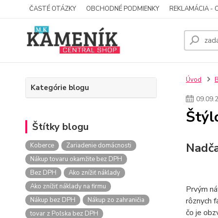
ČASTÉ OTÁZKY
OBCHODNÉ PODMIENKY
REKLAMÁCIA - 
Úvod
Kategórie blogu
09
.
09
.
Štýl
Štítky blogu
Nadča
Koberce
Zariadenie domácnosti
Nákup tovaru okamžite bez DPH
Bez DPH
Ako znížiť náklady
Ako znížiť náklady na firmu
Prvým ná
Nákup bez DPH
Nákup zo zahraničia
rôznych f
čo je obz
tovar z Poľska bez DPH