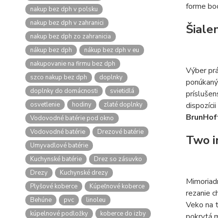
forme bo
nakup bez dph v polsku
nakup bez dph v zahranici
Šiale
nakup bez dph zo zahranicia
nákup bez dph
nákup bez dph v eu
nakupovanie na firmu bez dph
Výber pr
szco nakup bez dph
doplnky
ponúkan
doplnky do domácnosti
svietidlá
príslušen
osvetlenie
hodiny
zlaté doplnky
dispozíci
BrunHof
Vodovodné batérie pod okno
Vodovodné batérie
Drezové batérie
Two i
Umyvadlové batérie
Kuchynské batérie
Drez so zásuvko
Drezy
Kuchynské drezy
Mimoriadn
Plyšové koberce
Kúpeľnové koberce
rezanie c
Behúne
pvc
linoleu
Veko na t
kúpelnové podložky
koberce do izby
pokrytá m