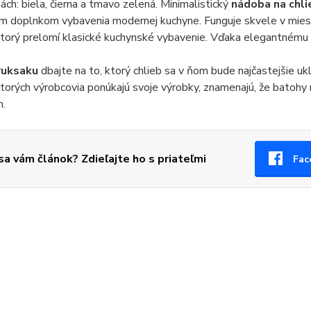
bách: biela, čierna a tmavo zelená. Minimalistický
nádoba na chl
m doplnkom vybavenia modernej kuchyne. Funguje skvele v miest
torý prelomí klasické kuchynské vybavenie. Vďaka elegantnému 
ruksaku
dbajte na to, ktorý chlieb sa v ňom bude najčastejšie ukl
ktorých výrobcovia ponúkajú svoje výrobky, znamenajú, že batoh
m.
 sa vám článok? Zdieľajte ho s priateľmi
Fac