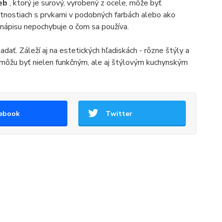
ieb
, ktorý je surový, vyrobený z ocele, môže byť
nostiach s prvkami v podobných farbách alebo ako
nápisu nepochybuje o čom sa používa.
adať. Záleží aj na estetických hľadiskách - rôzne štýly a
y môžu byť nielen funkčným, ale aj štýlovým kuchynským
ebook
Twitter