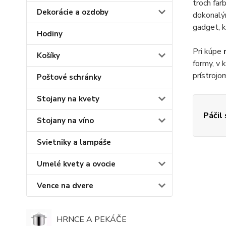
troch far
Dekorácie a ozdoby
dokonalý
gadget, k
Hodiny
Pri kúpe
Košíky
formy, v 
prístrojo
Poštové schránky
Stojany na kvety
Páčil
Stojany na víno
Svietniky a lampáše
Umelé kvety a ovocie
Vence na dvere
HRNCE A PEKÁČE