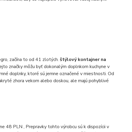
gro, začína to od 41 zlotých.
štýlový kontajner na
y tejto značky môžu byť dokonalým doplnkom kuchyne v
jemné doplnky, ktoré sú jemne označené v miestnosti. Od
e zakryté zhora vekom alebo doskou, ale majú pohyblivé
žne 48 PLN , Prepravky tohto výrobcu sú k dispozícii v