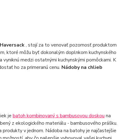
Haversack
, stojí za to venovať pozornosť produktom
kom, ktoré môžu byť dokonalým doplnkom kuchynského
ť a vyniknú medzi ostatnými kuchynskými pomôckami. K
 dostať ho za primeranú cenu.
Nádoby na chlieb
iek je
batoh kombinovaný s bambusovou doskou
na
robený z ekologického materiálu - bambusového prášku.
a produkty v jednom. Nádoba na batohy je najčastejšie
možností, aby čo najlepšie vyhovoval vašej kuchyni.