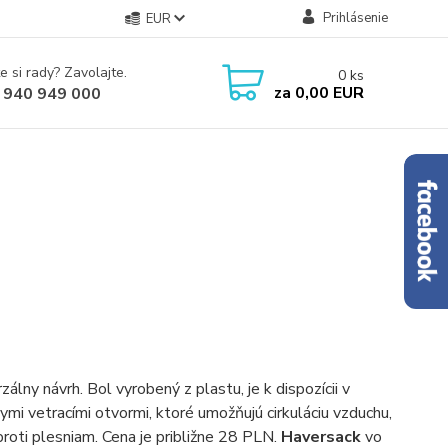
Prihlásenie
EUR
e si rady? Zavolajte.
0
ks
za
0,00 EUR
 940 949 000
rzálny návrh. Bol vyrobený z plastu, je k dispozícii v
ymi vetracími otvormi, ktoré umožňujú cirkuláciu vzduchu,
proti plesniam. Cena je približne 28 PLN.
Haversack
vo