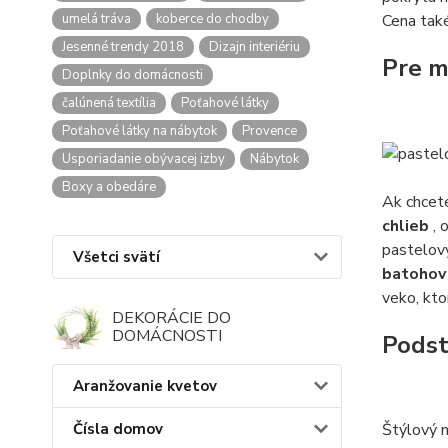
umelá tráva
koberce do chodby
Cena tak
Jesenné trendy 2018
Dizajn interiériu
Pre m
Doplnky do domácnosti
čalúnená textília
Poťahové látky
Poťahové látky na nábytok
Provence
Usporiadanie obývacej izby
Nábytok
Boxy a obedáre
Ak chcet
chlieb
, 
pastelový
Všetci svätí
batohov
veko, kto
DEKORÁCIE DO
DOMÁCNOSTI
Podst
Aranžovanie kvetov
Štýlový n
Čísla domov