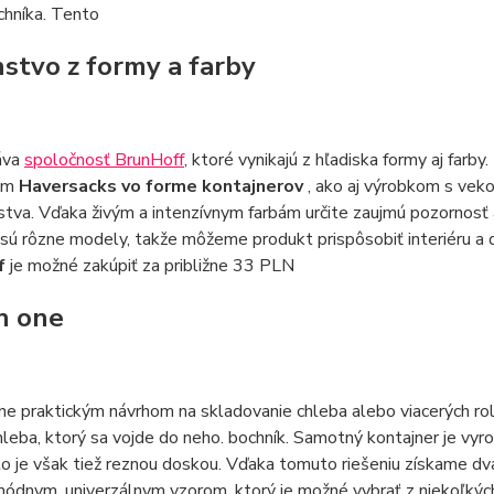
chníka. Tento
nstvo z formy a farby
áva
spoločnosť BrunHoff
, ktoré vynikajú z hľadiska formy aj farby.
ým
Haversacks vo forme kontajnerov
, ako aj výrobkom s ve
stva. Vďaka živým a intenzívnym farbám určite zaujmú pozornos
i sú rôzne modely, takže môžeme produkt prispôsobiť interiéru a
f
je možné zakúpiť za približne 33 PLN
n one
e praktickým návrhom na skladovanie chleba alebo viacerých rol
hleba, ktorý sa vojde do neho. bochník. Samotný kontajner je vy
o je však tiež reznou doskou. Vďaka tomuto riešeniu získame dv
ódnym, univerzálnym vzorom, ktorý je možné vybrať z niekoľkých 