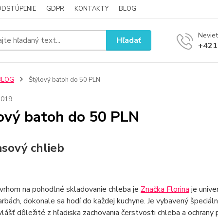
ODSTÚPENIE
GDPR
KONTAKTY
BLOG
Neviet
Hľadať
+421
BLOG
Štýlový batoh do 50 PLN
2019
ový batoh do 50 PLN
sový chlieb
vrhom na pohodlné skladovanie chleba je
Značka Florina
je unive
arbách, dokonale sa hodí do každej kuchyne. Je vybavený špeciáln
vlášť dôležité z hľadiska zachovania čerstvosti chleba a ochrany 