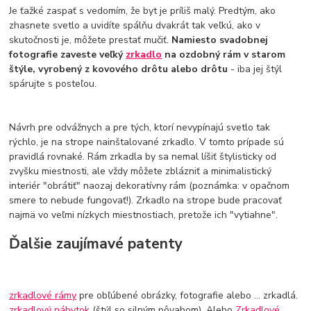
Je ťažké zaspať s vedomím, že byt je príliš malý. Predtým, ako
zhasnete svetlo a uvidíte spálňu dvakrát tak veľkú, ako v
skutočnosti je, môžete prestať mučiť.
Namiesto svadobnej
fotografie zaveste veľký
zrkadlo
na ozdobný rám v starom
štýle, vyrobený z kovového drôtu alebo drôtu
- iba jej štýl
spárujte s posteľou.
Návrh pre odvážnych a pre tých, ktorí nevypínajú svetlo tak
rýchlo, je na strope nainštalované zrkadlo. V tomto prípade sú
pravidlá rovnaké. Rám zrkadla by sa nemal líšiť štylisticky od
zvyšku miestnosti, ale vždy môžete zblázniť a minimalistický
interiér "obrátiť" naozaj dekoratívny rám (poznámka: v opačnom
smere to nebude fungovať!). Zrkadlo na strope bude pracovať
najmä vo veľmi nízkych miestnostiach, pretože ich "vytiahne".
Ďalšie zaujímavé patenty
zrkadlové rámy
pre obľúbené obrázky, fotografie alebo ... zrkadlá.
zrkadlový nábytok
(štýl so silným pôvabom). Alebo
Zrkadlové