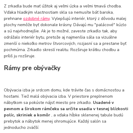
Z zrkadla bude mať úžitok aj veľmi úzka a veľmi tmavá chodba.
Vďaka hladkým vlastnostiam skla sa nemusíte báť baroka,
prehnane
ozdobné rámy
. Vylepšujú interiér, ktorý z dôvodu malej
plochy nemôže byť dokonale krásny. Dávajú mu "palácové" kúzlo
a sú najvhodnejšie. Ak je to možné, zaveste zrkadlo tak, aby
odrážalo interiér bytu, pretože aj najmenšia sála sa vizuálne
zmenší o niekoľko metrov štvorcových, rozjasní sa a prestane byť
pochmúrna. Zrkadlo skreslí realitu. Rozširuje krátku chodbu a
príliš ju rozširuje.
Rámy pre obývačky
Obývacia izba je srdcom domu, kde trávite čas s domácnosťou a
hosťami. Tiež malá obývacia izba. V priestore preplnenom
nábytkom sa pokúste nájsť miesto pre zrkadlo.
Usadené v
pevnom a širokom rámčeku sa určite usadia v tesnej blízkosti
políc, skriniek a komôr
, a vďaka hĺbke sklenenej tabule budú
prebytok a nábytok menej ohromujúce. Každý salón sa
jednoducho zväčší.