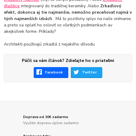
dlaždice
integrovaný do tradičnej keramiky. Alebo
Zrkadlový
efekt, dokonca aj tie najmenšie, nemožno preceňovať najmä v
tých najmenších izbách
. Má to pozitívny vplyv na naše vnímanie,
a preto sa oplatí ho osloviť vo všetkých podmienkach av
akejkoľvek forme. Príklady?
Architekti používajú zrkadlá z nejakého dôvodu
Páčil sa vám článok? Zdieľajte ho s priateľmi
Facebook
Twitter
Doprava od 30€ zadarmo
Využite dopravu úplne zadarmo