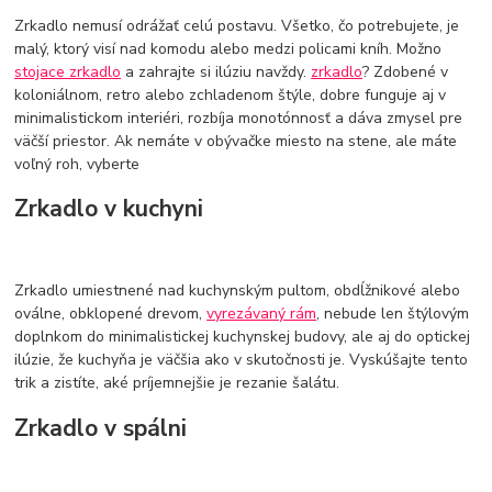
Zrkadlo nemusí odrážať celú postavu. Všetko, čo potrebujete, je
malý, ktorý visí nad komodu alebo medzi policami kníh. Možno
stojace zrkadlo
a zahrajte si ilúziu navždy.
zrkadlo
? Zdobené v
koloniálnom, retro alebo zchladenom štýle, dobre funguje aj v
minimalistickom interiéri, rozbíja monotónnosť a dáva zmysel pre
väčší priestor. Ak nemáte v obývačke miesto na stene, ale máte
voľný roh, vyberte
Zrkadlo v kuchyni
Zrkadlo umiestnené nad kuchynským pultom, obdĺžnikové alebo
oválne, obklopené drevom,
vyrezávaný rám
, nebude len štýlovým
doplnkom do minimalistickej kuchynskej budovy, ale aj do optickej
ilúzie, že kuchyňa je väčšia ako v skutočnosti je. Vyskúšajte tento
trik a zistíte, aké príjemnejšie je rezanie šalátu.
Zrkadlo v spálni