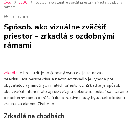
nakupovanie na firmu bez dph
szco nakup bez dph
doplnky
Úvod
BLOG
Spôsob, ako vizuálne zväčšiť priestor - zrkadlá s ozdobnými
rámami
doplnky do domácnosti
svietidlá
osvetlenie
hodiny
zlaté doplnky
Vodovodné batérie pod okno
Vodovodné batérie
09
.
09
.
2019
Drezové batérie
Umyvadlové batérie
Kuchynské batérie
Spôsob, ako vizuálne zväčšiť
Drez so zásuvko
Drezy
Kuchynské drezy
Plyšové koberce
priestor - zrkadlá s ozdobnými
Kúpeľnové koberce
Behúne
pvc
linoleu
kúpelnové podložky
rámami
koberce do izby
umelá tráva
koberce do chodby
Jesenné trendy 2018
Dizajn interiériu
Doplnky do domácnosti
čalúnená textília
Poťahové látky
Poťahové látky na nábytok
Provence
Usporiadanie obývacej izby
Nábytok
Boxy a obedáre
zrkadlo
je hra ilúzií, je to čarovný vynález, je to nová a
neexistujúca perspektíva a nakoniec zrkadlo je výhoda pre
obyvateľov výnimočných malých priestorov.
Zrkadlo
je spôsob,
ako zväčšiť interiér, ale aj nezvyčajnú dekoráciu, pokiaľ sa staráme
o nádherný rám a odrážajú iba atraktívne kúty bytu alebo krásnu
krajinu za oknom. Zistite to
Zrkadlá na chodbách