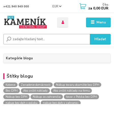
0
ks
EUR
+421 940 949 000
za
0,00 EUR
Menu
Hľadať
Kategórie blogu
Štítky blogu
Koberce
Zariadenie domácnosti
Nákup tovaru okamžite bez DPH
Bez DPH
Ako znížiť náklady
Ako znížiť náklady na firmu
Nákup bez DPH
Nákup zo zahraničia
tovar z Poľska bez DPH
nakup bez dph v polsku
nakup bez dph v zahranici
nakup bez dph zo zahranicia
nákup bez dph
nákup bez dph v eu