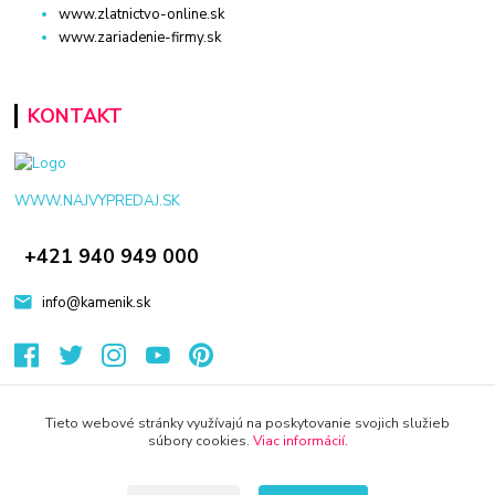
www.zlatnictvo-online.sk
www.zariadenie-firmy.sk
KONTAKT
WWW.NAJVYPREDAJ.SK
+421 940 949 000
info@kamenik.sk
Tieto webové stránky využívajú na poskytovanie svojich služieb
súbory cookies.
Viac informácií
.
© 2024 Všetky práva vyhradené KAMENIK.SK
Vytvorené na
Eshop-rychlo.sk