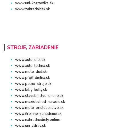
www.uni-kozmetika.sk
www.zahradnicek.sk
STROJE, ZARIADENIE
www.auto-diel.sk
www.auto-techna.sk
www.moto-diel.sk
www.profi-dielna.sk
www.polno-stroje.sk
www.krby-kotly.sk
www.stavebnictvo-online.sk
www.maxiobchod-naradie.sk
www.moto-prislusenstvo.sk
www.firemne-zariadenie.sk
www.nahradnediely.online
www.uni-zdrav.sk