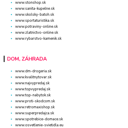
www.stonshop.sk
www.sanita-kupelne.sk
www.skolsky-batoh.sk
www.sportaturistika.sk
www.potraviny-online.sk
www.zlatnictvo-online.sk
www.rybarstvo-kamenik.sk
DOM, ZÁHRADA
www.dm-drogeria.sk
www.kvalitnytovar.sk
www.najvypredaj.sk
www.topvypredaj.sk
www.top-nabytok.sk
www.proti-skodcom.sk
www.retromaxishop.sk
www.superpredajca.sk
www.spotrebice-domace.sk
www.osvetlenie-svietidla.eu