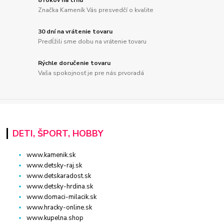
8 rokov na trhu
Značka Kameník Vás presvedčí o kvalite
30 dní na vrátenie tovaru
Predĺžili sme dobu na vrátenie tovaru
Rýchle doručenie tovaru
Vaša spokojnosť je pre nás prvoradá
DETI, ŠPORT, HOBBY
www.kamenik.sk
www.detsky-raj.sk
www.detskaradost.sk
www.detsky-hrdina.sk
www.domaci-milacik.sk
www.hracky-online.sk
www.kupelna.shop