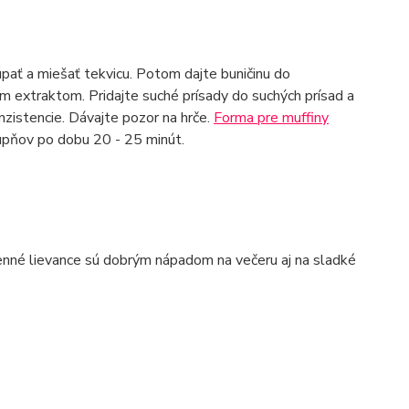
úpať a miešať tekvicu. Potom dajte buničinu do
m extraktom. Pridajte suché prísady do suchých prísad a
nzistencie. Dávajte pozor na hrče.
Forma pre muffiny
upňov po dobu 20 - 25 minút.
enné lievance sú dobrým nápadom na večeru aj na sladké