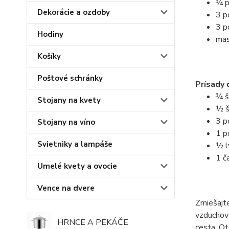
¾ 
Dekorácie a ozdoby
3 p
3 p
Hodiny
mas
Košíky
Poštové schránky
Prísady 
¾ š
Stojany na kvety
½ š
3 p
Stojany na víno
1 p
Svietniky a lampáše
½ l
1 č
Umelé kvety a ovocie
Vence na dvere
Zmiešajte
vzduchov
HRNCE A PEKÁČE
cesta. Ot