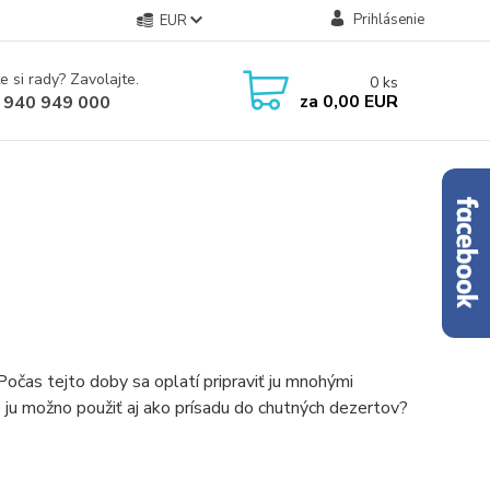
Prihlásenie
EUR
e si rady? Zavolajte.
0
ks
za
0,00 EUR
 940 949 000
očas tejto doby sa oplatí pripraviť ju mnohými
e ju možno použiť aj ako prísadu do chutných dezertov?