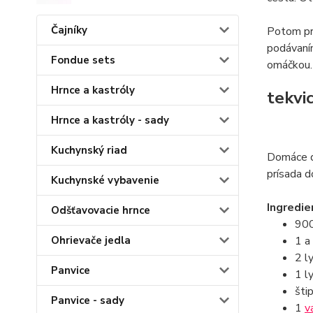
Čajníky
Potom pri
podávaním
Fondue sets
omáčkou.
Hrnce a kastróly
tekvi
Hrnce a kastróly - sady
Kuchynský riad
Domáce d
prísada d
Kuchynské vybavenie
Ingredie
Odšťavovacie hrnce
900
1 a
Ohrievače jedla
2 l
Panvice
1 l
šti
Panvice - sady
1
v