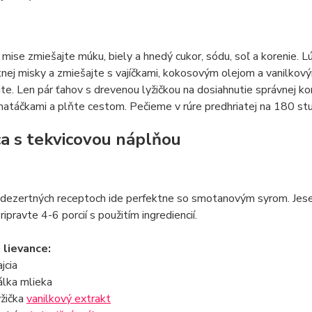
 mise zmiešajte múku, biely a hnedý cukor, sódu, soľ a korenie. L
ej misky a zmiešajte s vajíčkami, kokosovým olejom a vanilkový
te. Len pár ťahov s drevenou lyžičkou na dosiahnutie správnej ko
natáčkami a plňte cestom. Pečieme v rúre predhriatej na 180 st
ca s tekvicovou náplňou
v dezertných receptoch ide perfektne so smotanovým syrom. Jes
ripravte 4-6 porcií s použitím ingrediencií.
 lievance:
jcia
álka mlieka
yžička
vanilkový extrakt