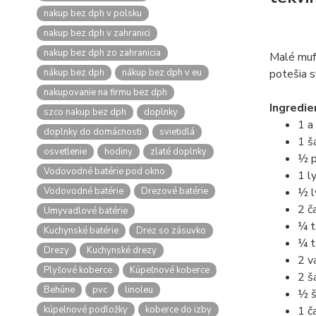
nakup bez dph v polsku
nakup bez dph v zahranici
nakup bez dph zo zahranicia
Malé muff
nákup bez dph
nákup bez dph v eu
potešia 
nakupovanie na firmu bez dph
Ingredie
szco nakup bez dph
doplnky
1 a
doplnky do domácnosti
svietidlá
1 š
osvetlenie
hodiny
zlaté doplnky
½ 
Vodovodné batérie pod okno
1 l
Vodovodné batérie
Drezové batérie
½ l
2 č
Umyvadlové batérie
¼ 
Kuchynské batérie
Drez so zásuvko
¼ 
Drezy
Kuchynské drezy
2 va
Plyšové koberce
Kúpeľnové koberce
2 š
Behúne
pvc
linoleu
½ š
kúpelnové podložky
koberce do izby
1 č