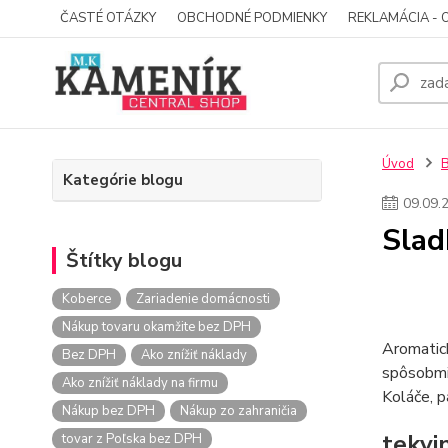
ČASTÉ OTÁZKY
OBCHODNÉ PODMIENKY
REKLAMÁCIA - 
Úvod
Kategórie blogu
09
.
09
.
Slad
Štítky blogu
Koberce
Zariadenie domácnosti
Nákup tovaru okamžite bez DPH
Aromatick
Bez DPH
Ako znížiť náklady
spôsobmi:
Ako znížiť náklady na firmu
Koláče, p
Nákup bez DPH
Nákup zo zahraničia
tekvi
tovar z Poľska bez DPH