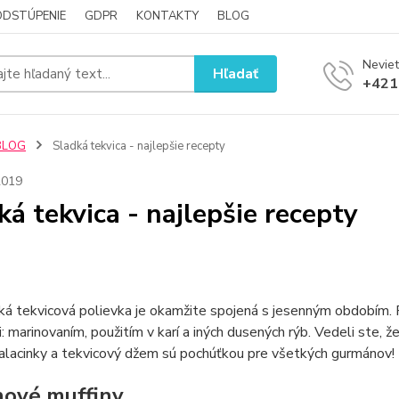
ODSTÚPENIE
GDPR
KONTAKTY
BLOG
Neviet
Hľadať
+421
BLOG
Sladká tekvica - najlepšie recepty
2019
ká tekvica - najlepšie recepty
á tekvicová polievka je okamžite spojená s jesenným obdobím. P
 marinovaním, použitím v karí a iných dusených rýb. Vedeli ste, ž
alacinky a tekvicový džem sú pochúťkou pre všetkých gurmánov!
nové muffiny