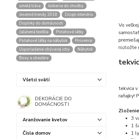
umelá tráva
koberce do chodby
Jesenné trendy 2018
Dizajn interiériu
Doplnky do domácnosti
Vo veľkej
čalúnená textília
Poťahové látky
samostatn
premiešaj
Poťahové látky na nábytok
Provence
rozložte 
Usporiadanie obývacej izby
Nábytok
Boxy a obedáre
tekvi
Všetci svätí
tekvica 
raňajky! P
DEKORÁCIE DO
DOMÁCNOSTI
Zloženie
3 va
Aranžovanie kvetov
1 š
1 l
Čísla domov