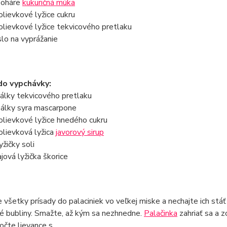
poháre
kukuričná múka
olievkové lyžice cukru
olievkové lyžice tekvicového pretlaku
lo na vyprážanie
do vypchávky:
álky tekvicového pretlaku
álky syra mascarpone
olievkové lyžice hnedého cukru
olievková lyžica
javorový sirup
yžičky soli
ajová lyžička škorice
 všetky prísady do palaciniek vo veľkej miske a nechajte ich stá
é bubliny. Smažte, až kým sa nezhnedne.
Palačinka
zahriať sa a z
očte lievance s