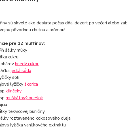
iny sú skvelé ako desiata počas dňa, dezert po večeri alebo zab
svojou pôvodnou chuťou a arómou!
ncie pre 12 muffínov:
 ¾ šálky múky
álka cukru
pohárov
hnedý cukor
yžička
jedlá sóda
yžičky soli
ajové lyžičky
škorica
tsp
klinčeky
tsp
muškátový oriešok
jcia
álky tekvicovej buničiny
álky roztaveného kokosového oleja
ajová lyžička vanilkového extraktu