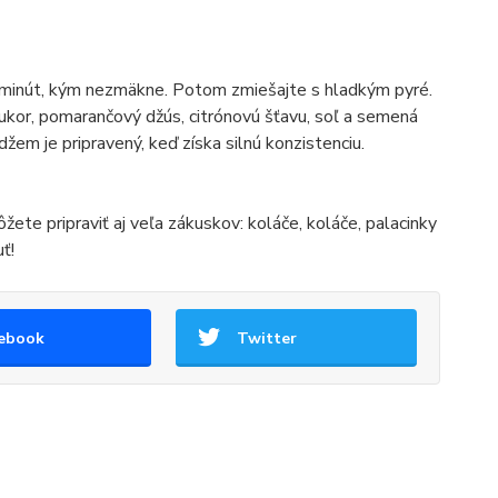
30 minút, kým nezmäkne. Potom zmiešajte s hladkým pyré.
ukor, pomarančový džús, citrónovú šťavu, soľ a semená
žem je pripravený, keď získa silnú konzistenciu.
žete pripraviť aj veľa zákuskov: koláče, koláče, palacinky
ť!
ebook
Twitter