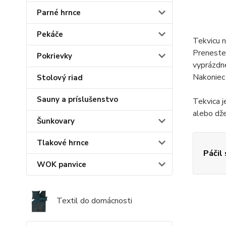
Parné hrnce
Pekáče
Tekvicu n
Preneste 
Pokrievky
vyprázdne
Nakoniec
Stolový riad
Sauny a príslušenstvo
Tekvica j
alebo dže
Šunkovary
Tlakové hrnce
Páčil
WOK panvice
Textil do domácnosti