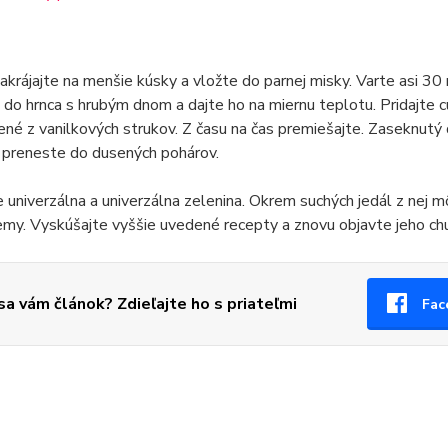
akrájajte na menšie kúsky a vložte do parnej misky. Varte asi 
do hrnca s hrubým dnom a dajte ho na miernu teplotu. Pridajte c
né z vanilkových strukov. Z času na čas premiešajte. Zaseknutý d
 preneste do dusených pohárov.
e univerzálna a univerzálna zelenina. Okrem suchých jedál z nej mô
my. Vyskúšajte vyššie uvedené recepty a znovu objavte jeho chu
 sa vám článok? Zdieľajte ho s priateľmi
Fac