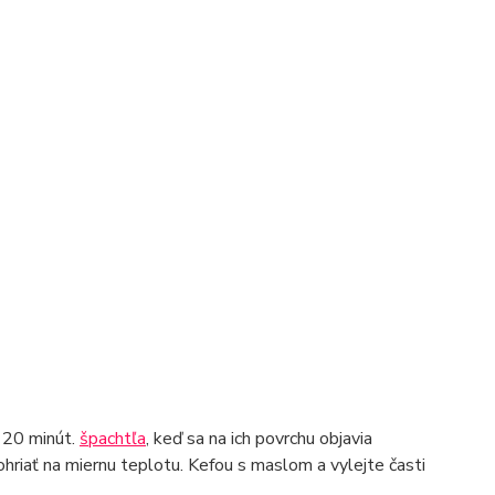
ť 20 minút.
špachtľa
, keď sa na ich povrchu objavia
ohriať na miernu teplotu. Kefou s maslom a vylejte časti