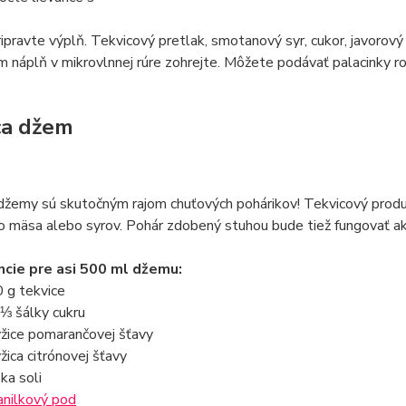
pravte výplň. Tekvicový pretlak, smotanový syr, cukor, javorový 
 náplň v mikrovlnnej rúre zohrejte. Môžete podávať palacinky 
ca džem
žemy sú skutočným rajom chuťových pohárikov! Tekvicový produ
o mäsa alebo syrov. Pohár zdobený stuhou bude tiež fungovať ako
ncie pre asi 500 ml džemu:
 g tekvice
 ⅓ šálky cukru
yžice pomarančovej šťavy
yžica citrónovej šťavy
pka soli
anilkový pod